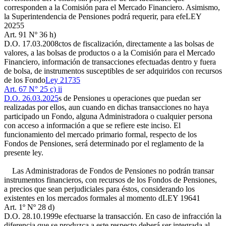
corresponden a la Comisión para el Mercado Financiero. Asimismo,
la Superintendencia de Pensiones podrá requerir, para efe
LEY
20255
Art. 91 Nº 36 h)
D.O. 17.03.2008
ctos de fiscalización, directamente a las bolsas de
valores, a las bolsas de productos o a la Comisión para el Mercado
Financiero, información de transacciones efectuadas dentro y fuera
de bolsa, de instrumentos susceptibles de ser adquiridos con recursos
de los Fondo
Ley 21735
Art. 67 N° 25 c) ii
D.O. 26.03.2025
s de Pensiones u operaciones que puedan ser
realizadas por ellos, aun cuando en dichas transacciones no haya
participado un Fondo, alguna Administradora o cualquier persona
con acceso a información a que se refiere este inciso. El
funcionamiento del mercado primario formal, respecto de los
Fondos de Pensiones, será determinado por el reglamento de la
presente ley.
Las Administradoras de Fondos de Pensiones no podrán transar
instrumentos financieros, con recursos de los Fondos de Pensiones,
a precios que sean perjudiciales para éstos, considerando los
existentes en los mercados formales al momento d
LEY 19641
Art. 1º Nº 28 d)
D.O. 28.10.1999
e efectuarse la transacción. En caso de infracción la
diferencia que se produzca a este respecto deberá ser integrada al