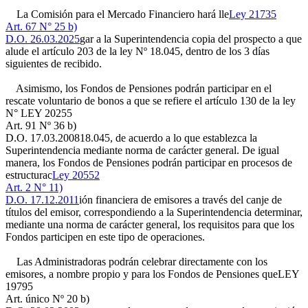
La Comisión para el Mercado Financiero hará lle
Ley 21735
Art. 67 N° 25 b)
D.O. 26.03.2025
gar a la Superintendencia copia del prospecto a que
alude el artículo 203 de la ley Nº 18.045, dentro de los 3 días
siguientes de recibido.
Asimismo, los Fondos de Pensiones podrán participar en el
rescate voluntario de bonos a que se refiere el artículo 130 de la ley
N°
LEY 20255
Art. 91 Nº 36 b)
D.O. 17.03.2008
18.045, de acuerdo a lo que establezca la
Superintendencia mediante norma de carácter general. De igual
manera, los Fondos de Pensiones podrán participar en procesos de
estructurac
Ley 20552
Art. 2 N° 11)
D.O. 17.12.2011
ión financiera de emisores a través del canje de
títulos del emisor, correspondiendo a la Superintendencia determinar,
mediante una norma de carácter general, los requisitos para que los
Fondos participen en este tipo de operaciones.
Las Administradoras podrán celebrar directamente con los
emisores, a nombre propio y para los Fondos de Pensiones que
LEY
19795
Art. único Nº 20 b)