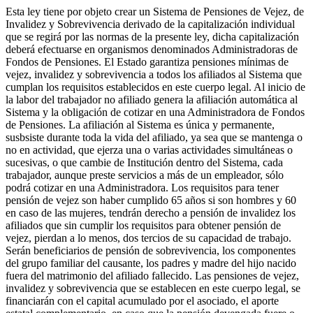
Esta ley tiene por objeto crear un Sistema de Pensiones de Vejez, de
Invalidez y Sobrevivencia derivado de la capitalización individual
que se regirá por las normas de la presente ley, dicha capitalización
deberá efectuarse en organismos denominados Administradoras de
Fondos de Pensiones. El Estado garantiza pensiones mínimas de
vejez, invalidez y sobrevivencia a todos los afiliados al Sistema que
cumplan los requisitos establecidos en este cuerpo legal. Al inicio de
la labor del trabajador no afiliado genera la afiliación automática al
Sistema y la obligación de cotizar en una Administradora de Fondos
de Pensiones. La afiliación al Sistema es única y permanente,
susbsiste durante toda la vida del afiliado, ya sea que se mantenga o
no en actividad, que ejerza una o varias actividades simultáneas o
sucesivas, o que cambie de Institución dentro del Sistema, cada
trabajador, aunque preste servicios a más de un empleador, sólo
podrá cotizar en una Administradora. Los requisitos para tener
pensión de vejez son haber cumplido 65 años si son hombres y 60
en caso de las mujeres, tendrán derecho a pensión de invalidez los
afiliados que sin cumplir los requisitos para obtener pensión de
vejez, pierdan a lo menos, dos tercios de su capacidad de trabajo.
Serán beneficiarios de pensión de sobrevivencia, los componentes
del grupo familiar del causante, los padres y madre del hijo nacido
fuera del matrimonio del afiliado fallecido. Las pensiones de vejez,
invalidez y sobrevivencia que se establecen en este cuerpo legal, se
financiarán con el capital acumulado por el asociado, el aporte