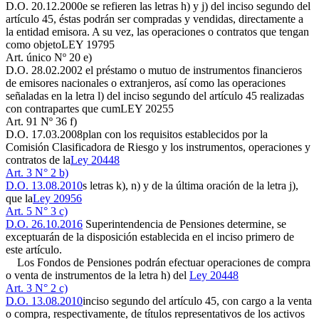
D.O. 20.12.2000
e se refieren las letras h) y j) del inciso segundo del
artículo 45, éstas podrán ser compradas y vendidas, directamente a
la entidad emisora. A su vez, las operaciones o contratos que tengan
como objeto
LEY 19795
Art. único Nº 20 e)
D.O. 28.02.2002
el préstamo o mutuo de instrumentos financieros
de emisores nacionales o extranjeros, así como las operaciones
señaladas en la letra l) del inciso segundo del artículo 45 realizadas
con contrapartes que cum
LEY 20255
Art. 91 Nº 36 f)
D.O. 17.03.2008
plan con los requisitos establecidos por la
Comisión Clasificadora de Riesgo y los instrumentos, operaciones y
contratos de la
Ley 20448
Art. 3 N° 2 b)
D.O. 13.08.2010
s letras k), n) y de la última oración de la letra j),
que la
Ley 20956
Art. 5 N° 3 c)
D.O. 26.10.2016
Superintendencia de Pensiones determine, se
exceptuarán de la disposición establecida en el inciso primero de
este artículo.
Los Fondos de Pensiones podrán efectuar operaciones de compra
o venta de instrumentos de la letra h) del
Ley 20448
Art. 3 N° 2 c)
D.O. 13.08.2010
inciso segundo del artículo 45, con cargo a la venta
o compra, respectivamente, de títulos representativos de los activos