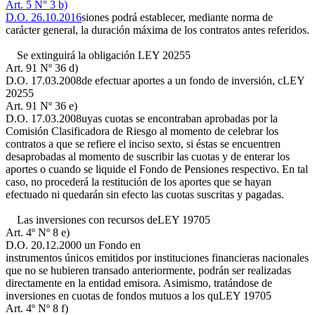
Art. 5 N° 3 b)
D.O. 26.10.2016
siones podrá establecer, mediante norma de
carácter general, la duración máxima de los contratos antes referidos.
Se extinguirá la obligación
LEY 20255
Art. 91 Nº 36 d)
D.O. 17.03.2008
de efectuar aportes a un fondo de inversión, c
LEY
20255
Art. 91 Nº 36 e)
D.O. 17.03.2008
uyas cuotas se encontraban aprobadas por la
Comisión Clasificadora de Riesgo al momento de celebrar los
contratos a que se refiere el inciso sexto, si éstas se encuentren
desaprobadas al momento de suscribir las cuotas y de enterar los
aportes o cuando se liquide el Fondo de Pensiones respectivo. En tal
caso, no procederá la restitución de los aportes que se hayan
efectuado ni quedarán sin efecto las cuotas suscritas y pagadas.
Las inversiones con recursos de
LEY 19705
Art. 4º Nº 8 e)
D.O. 20.12.2000
un Fondo en
instrumentos únicos emitidos por instituciones financieras nacionales
que no se hubieren transado anteriormente, podrán ser realizadas
directamente en la entidad emisora. Asimismo, tratándose de
inversiones en cuotas de fondos mutuos a los qu
LEY 19705
Art. 4º Nº 8 f)