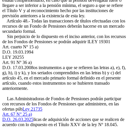
estatal complementario, en caso que la pensión devengada fuere o
llegare a ser inferior a la pensión mínima, el seguro a que se refiere
el Título V y al reconocimiento hecho por las instituciones de
previsión anteriores a la existencia de esta ley.
Artículo 48.- Todas las transacciones de títulos efectuadas con los
recursos de un Fondo de Pensiones deberán hacerse en un mercado
secundario formal.
Sin perjuicio de lo dispuesto en el inciso anterior, con los recursos
de los Fondos de Pensiones se podrán adquirir l
LEY 19301
Art. cuarto Nº 15 a)
D.O. 19.03.1994
LEY 20255
Art. 91 Nº 36 a)
D.O. 17.03.2008
os instrumentos a que se refieren las letras a), e), f),
g), h), i) y k), y los seriados comprendidos en las letras b) y c) del
artículo 45, en el mercado primario formal definido en el presente
artículo, cuando estos instrumentos no se hubieren transado
anteriormente.
Las Administradoras de Fondos de Pensiones podrán participar
con recursos de los Fondos de Pensiones que administren, en las
ofertas púb
Ley 21735
Art. 67 N° 25 a)
D.O. 26.03.2025
licas de adquisición de acciones que se realicen de
acuerdo con lo dispuesto en el Título XXV de la ley Nº 18.045.