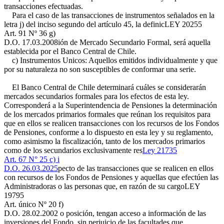
transacciones efectuadas.
Para el caso de las transacciones de instrumentos señalados en la
letra j) del inciso segundo del artículo 45, la definic
LEY 20255
Art. 91 Nº 36 g)
D.O. 17.03.2008
ión de Mercado Secundario Formal, será aquella
establecida por el Banco Central de Chile.
c) Instrumentos Unicos: Aquellos emitidos individualmente y que
por su naturaleza no son susceptibles de conformar una serie.
El Banco Central de Chile determinará cuáles se considerarán
mercados secundarios formales para los efectos de esta ley.
Corresponderá a la Superintendencia de Pensiones la determinación
de los mercados primarios formales que reúnan los requisitos para
que en ellos se realicen transacciones con los recursos de los Fondos
de Pensiones, conforme a lo dispuesto en esta ley y su reglamento,
como asimismo la fiscalización, tanto de los mercados primarios
como de los secundarios exclusivamente res
Ley 21735
Art. 67 N° 25 c) i
D.O. 26.03.2025
pecto de las transacciones que se realicen en ellos
con recursos de los Fondos de Pensiones y aquellas que efectúen las
Administradoras o las personas que, en razón de su cargo
LEY
19795
Art. único Nº 20 f)
D.O. 28.02.2002
o posición, tengan acceso a información de las
inversiones del Fondo, sin perjuicio de las facultades que