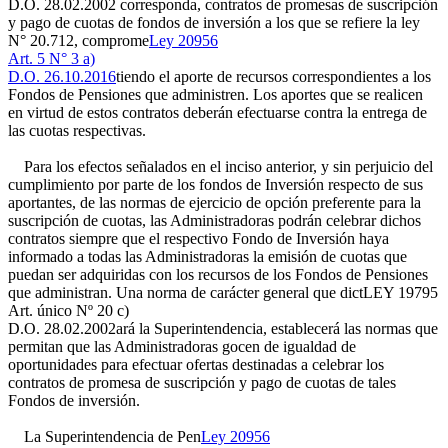
D.O. 28.02.2002
corresponda, contratos de promesas de suscripción
y pago de cuotas de fondos de inversión a los que se refiere la ley
N° 20.712, comprome
Ley 20956
Art. 5 N° 3 a)
D.O. 26.10.2016
tiendo el aporte de recursos correspondientes a los
Fondos de Pensiones que administren. Los aportes que se realicen
en virtud de estos contratos deberán efectuarse contra la entrega de
las cuotas respectivas.
Para los efectos señalados en el inciso anterior, y sin perjuicio del
cumplimiento por parte de los fondos de Inversión respecto de sus
aportantes, de las normas de ejercicio de opción preferente para la
suscripción de cuotas, las Administradoras podrán celebrar dichos
contratos siempre que el respectivo Fondo de Inversión haya
informado a todas las Administradoras la emisión de cuotas que
puedan ser adquiridas con los recursos de los Fondos de Pensiones
que administran. Una norma de carácter general que dict
LEY 19795
Art. único Nº 20 c)
D.O. 28.02.2002
ará la Superintendencia, establecerá las normas que
permitan que las Administradoras gocen de igualdad de
oportunidades para efectuar ofertas destinadas a celebrar los
contratos de promesa de suscripción y pago de cuotas de tales
Fondos de inversión.
La Superintendencia de Pen
Ley 20956