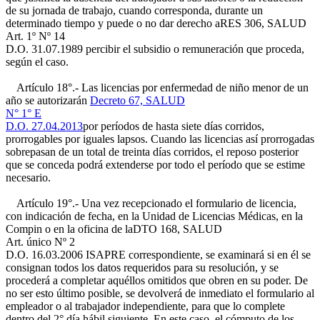
de su jornada de trabajo, cuando corresponda, durante un
determinado tiempo y puede o no dar derecho a
RES 306, SALUD
Art. 1º Nº 14
D.O. 31.07.1989
percibir el subsidio o remuneración que proceda,
según el caso.
Artículo 18°.- Las licencias por enfermedad de niño menor de un
año se autorizarán
Decreto 67, SALUD
N° 1° E
D.O. 27.04.2013
por períodos de hasta siete días corridos,
prorrogables por iguales lapsos. Cuando las licencias así prorrogadas
sobrepasan de un total de treinta días corridos, el reposo posterior
que se conceda podrá extenderse por todo el período que se estime
necesario.
Artículo 19°.- Una vez recepcionado el formulario de licencia,
con indicación de fecha, en la Unidad de Licencias Médicas, en la
Compin o en la oficina de la
DTO 168, SALUD
Art. único Nº 2
D.O. 16.03.2006
ISAPRE correspondiente, se examinará si en él se
consignan todos los datos requeridos para su resolución, y se
procederá a completar aquéllos omitidos que obren en su poder. De
no ser esto último posible, se devolverá de inmediato el formulario al
empleador o al trabajador independiente, para que lo complete
dentro del 2° día hábil siguiente. En este caso, el cómputo de los