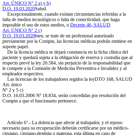
Art. ÚNICO N° 2 a) y b)
D.O. 19.03.2020
Salud.
Excepcionalmente, cuando existan circunstancias referidas a la
falta de medios tecnológicos o falta de conectividad, que haga
imposible el uso de estos medios, o
Decreto 46, SALUD
Art. ÚNICO N° 2 c)
D.O. 19.03.2020
bien, se trate de un profesional autorizado
previamente por la Compin, las licencias médicas podrán emitirse en
soporte papel.
De la licencia médica se dejará constancia en la ficha clínica del
paciente y quedará sujeta a la obligación de reserva y custodia que al
respecto prevé la ley 20.584, sin perjuicio de la responsabilidad que
le compete a la Comisión de Medicina Preventiva e Invalidez y al
empleador respectivo.
Las licencias de los trabajadores regidos la ley
DTO 168, SALUD
Art. único
Nº 2 y 5 c)
D.O. 16.03.2006
Nº 18.834, serán concedidas por resolución del
Compin a que el funcionario pertenece.
Artículo 6°.- La dolencia que afecte al trabajador, y el reposo
necesario para su recuperación deberán certificarse por un médico-
cirujano, cirujano-dentista o matrona, esta última en caso de