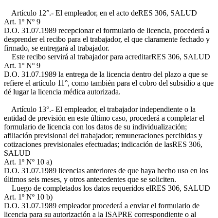
Artículo 12°.- El empleador, en el acto de
RES 306, SALUD
Art. 1º Nº 9
D.O. 31.07.1989
recepcionar el formulario de licencia, procederá a
desprender el recibo para el trabajador, el que claramente fechado y
firmado, se entregará al trabajador.
Este recibo servirá al trabajador para acreditar
RES 306, SALUD
Art. 1º Nº 9
D.O. 31.07.1989
la entrega de la licencia dentro del plazo a que se
refiere el artículo 11°, como también para el cobro del subsidio a que
dé lugar la licencia médica autorizada.
Artículo 13°.- El empleador, el trabajador independiente o la
entidad de previsión en este último caso, procederá a completar el
formulario de licencia con los datos de su individualización;
afiliación previsional del trabajador; remuneraciones percibidas y
cotizaciones previsionales efectuadas; indicación de las
RES 306,
SALUD
Art. 1º Nº 10 a)
D.O. 31.07.1989
licencias anteriores de que haya hecho uso en los
últimos seis meses, y otros antecedentes que se soliciten.
Luego de completados los datos requeridos el
RES 306, SALUD
Art. 1º Nº 10 b)
D.O. 31.07.1989
empleador procederá a enviar el formulario de
licencia para su autorización a la ISAPRE correspondiente o al