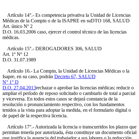
Artículo 14°.- Es competencia privativa la Unidad de Licencias
Médicas de la Compin o de la ISAPRE en su
DTO 168, SALUD
Art. único Nº 2
D.O. 16.03.2006
caso, ejercer el control técnico de las licencias
médicas.
Artículo 15°.- DEROGADO
RES 306, SALUD
Art. 1º Nº 12
D.O. 31.07.1989
Artículo 16.- La Compin, la Unidad de Licencias Médicas o la
Isapre, en su caso, podrán
Decreto 67, SALUD
N° 1° D
D.O. 27.04.2013
rechazar o aprobar las licencias médicas; reducir o
ampliar el período de reposo solicitado o cambiarlo de total a parcial
y viceversa. En todos estos casos se dejará constancia de la
resolución o pronunciamiento respectivo, con los fundamentos
tenidos a la vista para adoptar la medida, en el formulario digital o
de papel de la respectiva licencia.
Artículo 17°.- Autorizada la licencia o transcurridos los plazos que
permitan tenerla por autorizada, ésta constituye un documento oficial
que justifica la ausencia del trabajador a sus labores o la reducción