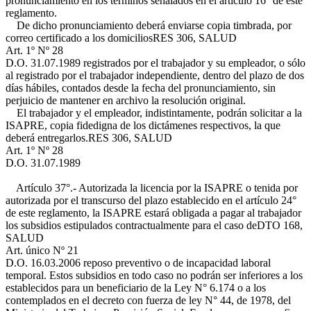
pronunciamiento en los términos señalados en el artículo 16° de este
reglamento.
De dicho pronunciamiento deberá enviarse copia timbrada, por
correo certificado a los domicilios
RES 306, SALUD
Art. 1º Nº 28
D.O. 31.07.1989
registrados por el trabajador y su empleador, o sólo
al registrado por el trabajador independiente, dentro del plazo de dos
días hábiles, contados desde la fecha del pronunciamiento, sin
perjuicio de mantener en archivo la resolución original.
El trabajador y el empleador, indistintamente, podrán solicitar a la
ISAPRE, copia fidedigna de los dictámenes respectivos, la que
deberá entregarlos.
RES 306, SALUD
Art. 1º Nº 28
D.O. 31.07.1989
Artículo 37°.- Autorizada la licencia por la ISAPRE o tenida por
autorizada por el transcurso del plazo establecido en el artículo 24°
de este reglamento, la ISAPRE estará obligada a pagar al trabajador
los subsidios estipulados contractualmente para el caso de
DTO 168,
SALUD
Art. único Nº 21
D.O. 16.03.2006
reposo preventivo o de incapacidad laboral
temporal. Estos subsidios en todo caso no podrán ser inferiores a los
establecidos para un beneficiario de la Ley N° 6.174 o a los
contemplados en el decreto con fuerza de ley N° 44, de 1978, del