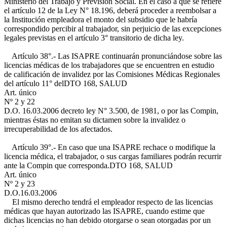
Ministerio del Trabajo y Previsión Social. En el caso a que se refiere
el artículo 12 de la Ley N° 18.196, deberá proceder a reembolsar a
la Institución empleadora el monto del subsidio que le habría
correspondido percibir al trabajador, sin perjuicio de las excepciones
legales previstas en el artículo 3° transitorio de dicha ley.
Artículo 38°.- Las ISAPRE continuarán pronunciándose sobre las
licencias médicas de los trabajadores que se encuentren en estudio
de calificación de invalidez por las Comisiones Médicas Regionales
del artículo 11° del
DTO 168, SALUD
Art. único
Nº 2 y 22
D.O. 16.03.2006
decreto ley N° 3.500, de 1981, o por las Compin,
mientras éstas no emitan su dictamen sobre la invalidez o
irrecuperabilidad de los afectados.
Artículo 39°.- En caso que una ISAPRE rechace o modifique la
licencia médica, el trabajador, o sus cargas familiares podrán recurrir
ante la Compin que corresponda.
DTO 168, SALUD
Art. único
Nº 2 y 23
D.O.16.03.2006
El mismo derecho tendrá el empleador respecto de las licencias
médicas que hayan autorizado las ISAPRE, cuando estime que
dichas licencias no han debido otorgarse o sean otorgadas por un