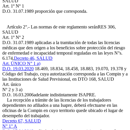
SALUD
Art. 1º Nº 1
D.O. 31.07.1989
proporción que corresponda.
Artículo 2°.- Las normas de este reglamento serán
RES 306,
SALUD
Art. 1º Nº 2
D.O. 31.07.1989
aplicadas a la tramitación de todas las licencias
médicas que den origen a los beneficios sobre protección del riesgo
de enfermedad e incapacidad temporal reguladas en las leyes N°s.
6.174,
Decreto 46, SALUD
Art. ÚNICO N° 1 a)
D.O. 19.03.2020
18.469, 18.834, 18.458, 18.883, 19.070, 19.378 y
Código del Trabajo, cuya autorización corresponda a las Compin y a
las Instituciones de Salud Previsional, en
DTO 168, SALUD
Art. único
Nº 2 y 3 a)
D.O. 16.03.2006
adelante indistintamente ISAPRE.
La recepción a trámite de las licencias de los trabajadores
dependientes no afiliados a una Isapre, deberá efectuarse en las
oficinas de la Compin en cuyo territorio quede ubicado el lugar de
desempeño del trabajador.
Decreto 67, SALUD
N° 1° A