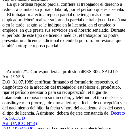
La que ordena reposo parcial confiere al trabajador el derecho a
reducir a la mitad su jornada laboral, por el período que ésta señala.
El trabajador afecto a reposo parcial que tenga más de un
empleador deberá realizar su jornada parcial de trabajo en la mañana
o en la tarde, según se le indique en la licencia, en el empleo o
empleos, en que presta sus servicios en el horario señalado. Durante
el período de este tipo de licencia médica, el trabajador no podrá
presentar una licencia adicional extendida por otro profesional que
también otorgue reposo parcial.
Artículo 7°.- Corresponderá al profesional
RES 306, SALUD
Art. 1º Nº 5
D.O. 31.07.1989
certificar, firmando el formulario respectivo, el
diagnóstico de la afección del trabajador; establecer el pronóstico,
fijar el período necesario para su recuperación; el lugar de
tratamiento o reposo con su dirección, y teléfono; el tipo de éste; si
constituye o no prórroga de uno anterior; la fecha de concepción y la
del nacimiento del hijo; la fecha y hora del accidente si es del caso y
el tipo de licencia. Asimismo, deberá dejarse constancia de,
Decreto
46, SALUD
Art. ÚNICO N° 4)
D.O. 19.03.2020
al menos, la dirección, correo electrónico y