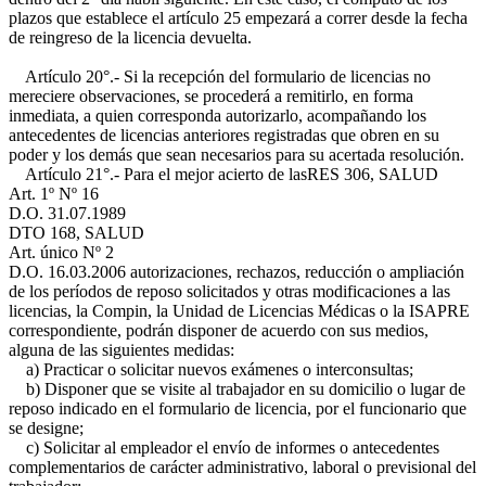
plazos que establece el artículo 25 empezará a correr desde la fecha
de reingreso de la licencia devuelta.
Artículo 20°.- Si la recepción del formulario de licencias no
mereciere observaciones, se procederá a remitirlo, en forma
inmediata, a quien corresponda autorizarlo, acompañando los
antecedentes de licencias anteriores registradas que obren en su
poder y los demás que sean necesarios para su acertada resolución.
Artículo 21°.- Para el mejor acierto de las
RES 306, SALUD
Art. 1º Nº 16
D.O. 31.07.1989
DTO 168, SALUD
Art. único Nº 2
D.O. 16.03.2006
autorizaciones, rechazos, reducción o ampliación
de los períodos de reposo solicitados y otras modificaciones a las
licencias, la Compin, la Unidad de Licencias Médicas o la ISAPRE
correspondiente, podrán disponer de acuerdo con sus medios,
alguna de las siguientes medidas:
a) Practicar o solicitar nuevos exámenes o interconsultas;
b) Disponer que se visite al trabajador en su domicilio o lugar de
reposo indicado en el formulario de licencia, por el funcionario que
se designe;
c) Solicitar al empleador el envío de informes o antecedentes
complementarios de carácter administrativo, laboral o previsional del