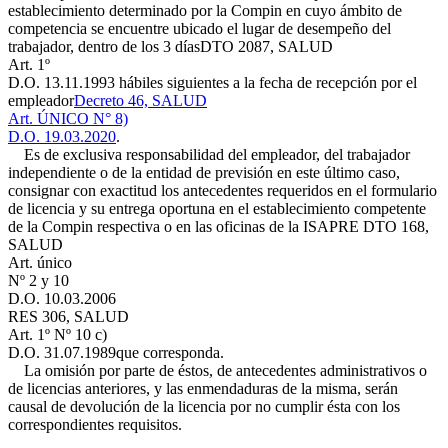
establecimiento determinado por la Compin en cuyo ámbito de
competencia se encuentre ubicado el lugar de desempeño del
trabajador, dentro de los 3 días
DTO 2087, SALUD
Art. 1º
D.O. 13.11.1993
hábiles siguientes a la fecha de recepción por el
empleador
Decreto 46, SALUD
Art. ÚNICO N° 8)
D.O. 19.03.2020
.
Es de exclusiva responsabilidad del empleador, del trabajador
independiente o de la entidad de previsión en este último caso,
consignar con exactitud los antecedentes requeridos en el formulario
de licencia y su entrega oportuna en el establecimiento competente
de la Compin respectiva o en las oficinas de la ISAPRE
DTO 168,
SALUD
Art. único
Nº 2 y 10
D.O. 10.03.2006
RES 306, SALUD
Art. 1º Nº 10 c)
D.O. 31.07.1989
que corresponda.
La omisión por parte de éstos, de antecedentes administrativos o
de licencias anteriores, y las enmendaduras de la misma, serán
causal de devolución de la licencia por no cumplir ésta con los
correspondientes requisitos.