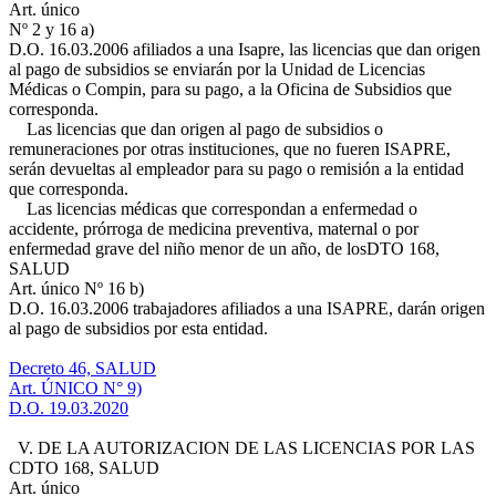
Art. único
Nº 2 y 16 a)
D.O. 16.03.2006
afiliados a una Isapre, las licencias que dan origen
al pago de subsidios se enviarán por la Unidad de Licencias
Médicas o Compin, para su pago, a la Oficina de Subsidios que
corresponda.
Las licencias que dan origen al pago de subsidios o
remuneraciones por otras instituciones, que no fueren ISAPRE,
serán devueltas al empleador para su pago o remisión a la entidad
que corresponda.
Las licencias médicas que correspondan a enfermedad o
accidente, prórroga de medicina preventiva, maternal o por
enfermedad grave del niño menor de un año, de los
DTO 168,
SALUD
Art. único Nº 16 b)
D.O. 16.03.2006
trabajadores afiliados a una ISAPRE, darán origen
al pago de subsidios por esta entidad.
Decreto 46, SALUD
Art. ÚNICO N° 9)
D.O. 19.03.2020
V. DE LA AUTORIZACION DE LAS LICENCIAS POR LAS
C
DTO 168, SALUD
Art. único