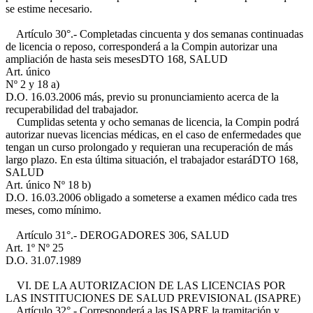
se estime necesario.
Artículo 30°.- Completadas cincuenta y dos semanas continuadas
de licencia o reposo, corresponderá a la Compin autorizar una
ampliación de hasta seis meses
DTO 168, SALUD
Art. único
Nº 2 y 18 a)
D.O. 16.03.2006
más, previo su pronunciamiento acerca de la
recuperabilidad del trabajador.
Cumplidas setenta y ocho semanas de licencia, la Compin podrá
autorizar nuevas licencias médicas, en el caso de enfermedades que
tengan un curso prolongado y requieran una recuperación de más
largo plazo. En esta última situación, el trabajador estará
DTO 168,
SALUD
Art. único Nº 18 b)
D.O. 16.03.2006
obligado a someterse a examen médico cada tres
meses, como mínimo.
Artículo 31°.- DEROGADO
RES 306, SALUD
Art. 1º Nº 25
D.O. 31.07.1989
VI. DE LA AUTORIZACION DE LAS LICENCIAS POR
LAS INSTITUCIONES DE SALUD PREVISIONAL (ISAPRE)
Artículo 32°.- Corresponderá a las ISAPRE la tramitación y