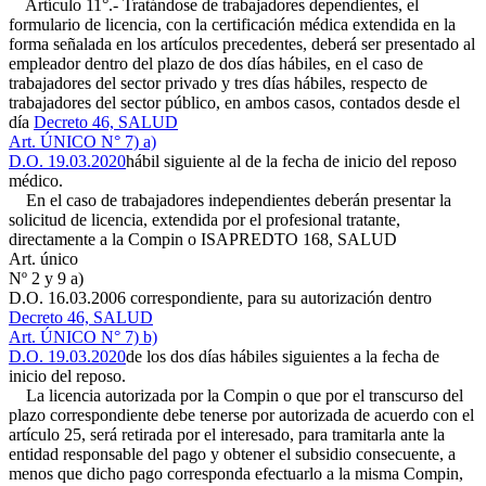
Artículo 11°.- Tratándose de trabajadores dependientes, el
formulario de licencia, con la certificación médica extendida en la
forma señalada en los artículos precedentes, deberá ser presentado al
empleador dentro del plazo de dos días hábiles, en el caso de
trabajadores del sector privado y tres días hábiles, respecto de
trabajadores del sector público, en ambos casos, contados desde el
día
Decreto 46, SALUD
Art. ÚNICO N° 7) a)
D.O. 19.03.2020
hábil siguiente al de la fecha de inicio del reposo
médico.
En el caso de trabajadores independientes deberán presentar la
solicitud de licencia, extendida por el profesional tratante,
directamente a la Compin o ISAPRE
DTO 168, SALUD
Art. único
Nº 2 y 9 a)
D.O. 16.03.2006
correspondiente, para su autorización dentro
Decreto 46, SALUD
Art. ÚNICO N° 7) b)
D.O. 19.03.2020
de los dos días hábiles siguientes a la fecha de
inicio del reposo.
La licencia autorizada por la Compin o que por el transcurso del
plazo correspondiente debe tenerse por autorizada de acuerdo con el
artículo 25, será retirada por el interesado, para tramitarla ante la
entidad responsable del pago y obtener el subsidio consecuente, a
menos que dicho pago corresponda efectuarlo a la misma Compin,