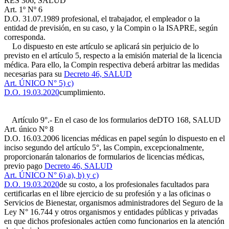
RES 306, SALUD
Art. 1º Nº 6
D.O. 31.07.1989
profesional, el trabajador, el empleador o la
entidad de previsión, en su caso, y la Compin o la ISAPRE, según
corresponda.
Lo dispuesto en este artículo se aplicará sin perjuicio de lo
previsto en el artículo 5, respecto a la emisión material de la licencia
médica. Para ello, la Compin respectiva deberá arbitrar las medidas
necesarias para su
Decreto 46, SALUD
Art. ÚNICO N° 5) c)
D.O. 19.03.2020
cumplimiento.
Artículo 9°.- En el caso de los formularios de
DTO 168, SALUD
Art. único Nº 8
D.O. 16.03.2006
licencias médicas en papel según lo dispuesto en el
inciso segundo del artículo 5°, las Compin, excepcionalmente,
proporcionarán talonarios de formularios de licencias médicas,
previo pago
Decreto 46, SALUD
Art. ÚNICO N° 6) a), b) y c)
D.O. 19.03.2020
de su costo, a los profesionales facultados para
certificarlas en el libre ejercicio de su profesión y a las oficinas o
Servicios de Bienestar, organismos administradores del Seguro de la
Ley N° 16.744 y otros organismos y entidades públicas y privadas
en que dichos profesionales actúen como funcionarios en la atención