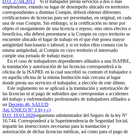
D.O. 27.04.2013
Si el trabajador presta servicios a dos o más
empleadores, estando su lugar de desempeño ubicado en territorios
correspondientes a distintas Compin, deberá obtener diferentes
certificaciones de licencias para ser presentadas, en original, en cada
una de esas Compin. Sin embargo, si la certificación no tiene por
objeto el otorgamiento de una licencia o reposo, sino otros efectos o
beneficios, ella deberá presentarse a la Compin en cuyo territorio se
encuentre ubicado el lugar de trabajo en el que éste posea mayor
antigüedad funcionaria o laboral; y si en todos ellos contara con la
misma antigüedad, al Compin en cuyo territorio el interesado
cumple una jornada de trabajo mayor.
En el caso de trabajadores dependientes afiliados a una ISAPRE,
la tramitación y autorización de las licencias corresponderá a la
oficina de la ISAPRE en la cual suscribió su contrato el trabajador o
en aquella oficina de la misma Institución más cercana al lugar
donde presta sus servicios el trabajador, a elección de este último.
Este reglamento no se aplicará a la tramitación y autorización de
las licencias ni al pago de subsidios que correspondan a accidentes
del trabajo y enfermedades profesionales de trabajadores afiliados a
un
Decreto 46, SALUD
Art. ÚNICO N° 1 b) y c)
D.O. 19.03.2020
organismo administrador del Seguro de la ley Nº
16.744. Corresponderá a la Superintendencia de Seguridad Social,
impartir las instrucciones necesarias para la tramitación y
autorización de dichas licencias médicas, así como para el pago de