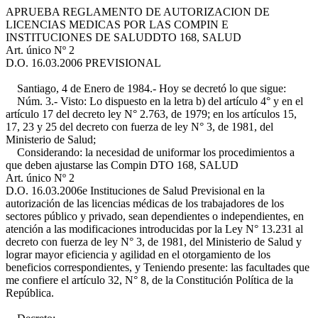
APRUEBA REGLAMENTO DE AUTORIZACION DE
LICENCIAS MEDICAS POR LAS COMPIN E
INSTITUCIONES DE SALUD
DTO 168, SALUD
Art. único Nº 2
D.O. 16.03.2006
PREVISIONAL
Santiago, 4 de Enero de 1984.- Hoy se decretó lo que sigue:
Núm. 3.- Visto: Lo dispuesto en la letra b) del artículo 4° y en el
artículo 17 del decreto ley N° 2.763, de 1979; en los artículos 15,
17, 23 y 25 del decreto con fuerza de ley N° 3, de 1981, del
Ministerio de Salud;
Considerando: la necesidad de uniformar los procedimientos a
que deben ajustarse las Compin
DTO 168, SALUD
Art. único Nº 2
D.O. 16.03.2006
e Instituciones de Salud Previsional en la
autorización de las licencias médicas de los trabajadores de los
sectores público y privado, sean dependientes o independientes, en
atención a las modificaciones introducidas por la Ley N° 13.231 al
decreto con fuerza de ley N° 3, de 1981, del Ministerio de Salud y
lograr mayor eficiencia y agilidad en el otorgamiento de los
beneficios correspondientes, y Teniendo presente: las facultades que
me confiere el artículo 32, N° 8, de la Constitución Política de la
República.