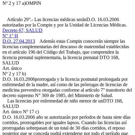
Nº 2 y 17 a)
OMPIN
Artículo 29°.- Las licencias médicas serán
D.O. 16.03.2006
autorizadas por la Compin y por la Unidad de Licencias Médicas.
Decreto 67, SALUD
N° 1° H
D.O. 27.04.2013
Además estas Compin conocerán siempre las
licencias complementarias del descanso de maternidad establecidas
en el artículo 196 del Código del Trabajo, que comprenden la
licencia prenatal suplementaria, la licencia prenatal
DTO 168,
SALUD
Art. único
Nº 2 y 17 b)
D.O. 16.03.2006
prorrogada y la licencia postnatal prolongada por
enfermedad de la madre, así como de las prórrogas de licencias de
medicina preventiva otorgadas conforme al artículo 7° transitorio del
decreto supremo N° 369 de 1985, del Ministerio de Salud.
Las licencias por enfermedad de niño menor de un
DTO 168,
SALUD
Art. único Nº 17 c)
D.O. 16.03.2006
año se autorizarán por períodos de hasta siete días
corridos, prorrogables por iguales lapsos. Cuando las licencias así
prorrogadas sobrepasan de un total de 30 días corridos, el reposo
posterior que se conceda podrá extenderse por todo el período que