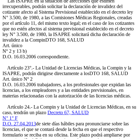
Las ISAPRE en la situación de afecciones que estimen
irrecuperables, podrán solicitar la declaración de invalidez del
cotizante afecto al Sistema Previsional establecido en el decreto ley
N° 3.500, de 1980, a las Comisiones Médicas Regionales, creadas
por el artículo 11, del mismo texto legal; en el caso de los cotizantes
que no estén afectos al sistema previsional establecido en el decreto
ley N° 3.500, de 1980, la ISAPRE solicitará dicha declaración de
invalidez a la Compin
DTO 168, SALUD
Art. único
Nº 2 y 13 b)
D.O. 16.03.2006
correspondiente.
Artículo 23°.- La Unidad de Licencias Médicas, la Compin y la
ISAPRE, podrán dirigirse directamente a los
DTO 168, SALUD
Art. único Nº 2
D.O. 16.03.2006
trabajadores, a los profesionales que expidan las
licencias, a los empleadores y a las entidades previsionales, en
materias relacionadas con la autorización de las licencias médicas.
Artículo 24.- La Compin y la Unidad de Licencias Médicas, en su
caso, tendrán un plazo
Decreto 67, SALUD
N° 1° F
D.O. 27.04.2013
de siete días hábiles para pronunciarse sobre las
licencias, el que se contará desde la fecha en que el respectivo
formulario se reciba en su oficina. Este plazo podrá ampliarse por