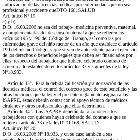
autorización de las licencias médicas por enfermedad -que no sea
profesional y accidente que
DTO 168, SALUD
Art. único Nº 19
a) y b)
D.O. 16.03.2006
no sea del trabajo-, medicina preventiva, maternal,
y complementarias del descanso maternal a que se refieren los
artículos 195 y 196 del Código del Trabajo, así como las por
enfermedad grave del niño menor de un año que establece el artículo
199 del mismo Código, y que sirven de antecedente para el ejercicio
de los derechos o beneficios legales que deben ser financiados por
ellas, respecto del trabajador que hubiere celebrado contrato de
acuerdo a lo establecido en los artículos 33 y siguientes de la ley
Nº18.933.
Artículo 33°.- Para la debida calificación y autorización de las
licencias médicas, el control del correcto goce de este beneficio y las
otras funciones que la ley y el presente reglamento asignan a las
ISAPRE, éstas deberán contar con el apoyo técnico de médicos
cirujanos y otros profesionales que ellas determinen.
Artículo 34°.- Las ISAPRE deberán dar a conocer a los
trabajadores con quienes hayan celebrado del contrato a que se
refiere el artículo 33 de la ley
DTO 168, SALUD
Art. único Nº 20
D.O. 16.03.2006
Nº 18.933, y en su caso también a sus
empleadores, la forma y el lugar en que deberán presentar las