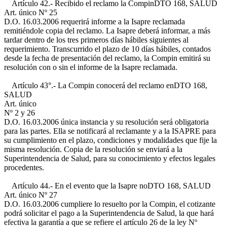
Artículo 42.- Recibido el reclamo la Compin
DTO 168, SALUD
Art. único Nº 25
D.O. 16.03.2006
requerirá informe a la Isapre reclamada
remitiéndole copia del reclamo. La Isapre deberá informar, a más
tardar dentro de los tres primeros días hábiles siguientes al
requerimiento. Transcurrido el plazo de 10 días hábiles, contados
desde la fecha de presentación del reclamo, la Compin emitirá su
resolución con o sin el informe de la Isapre reclamada.
Artículo 43°.- La Compin conocerá del reclamo en
DTO 168,
SALUD
Art. único
Nº 2 y 26
D.O. 16.03.2006
única instancia y su resolución será obligatoria
para las partes. Ella se notificará al reclamante y a la ISAPRE para
su cumplimiento en el plazo, condiciones y modalidades que fije la
misma resolución. Copia de la resolución se enviará a la
Superintendencia de Salud, para su conocimiento y efectos legales
procedentes.
Artículo 44.- En el evento que la Isapre no
DTO 168, SALUD
Art. único Nº 27
D.O. 16.03.2006
cumpliere lo resuelto por la Compin, el cotizante
podrá solicitar el pago a la Superintendencia de Salud, la que hará
efectiva la garantía a que se refiere el artículo 26 de la ley Nº