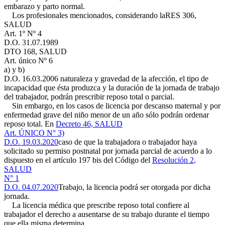
embarazo y parto normal.
Los profesionales mencionados, considerando la
RES 306,
SALUD
Art. 1º Nº 4
D.O. 31.07.1989
DTO 168, SALUD
Art. único Nº 6
a) y b)
D.O. 16.03.2006
naturaleza y gravedad de la afección, el tipo de
incapacidad que ésta produzca y la duración de la jornada de trabajo
del trabajador, podrán prescribir reposo total o parcial.
Sin embargo, en los casos de licencia por descanso maternal y por
enfermedad grave del niño menor de un año sólo podrán ordenar
reposo total. En
Decreto 46, SALUD
Art. ÚNICO N° 3)
D.O. 19.03.2020
caso de que la trabajadora o trabajador haya
solicitado su permiso postnatal por jornada parcial de acuerdo a lo
dispuesto en el artículo 197 bis del Código del
Resolución 2,
SALUD
N° 1
D.O. 04.07.2020
Trabajo, la licencia podrá ser otorgada por dicha
jornada.
La licencia médica que prescribe reposo total confiere al
trabajador el derecho a ausentarse de su trabajo durante el tiempo
que ella misma determina.