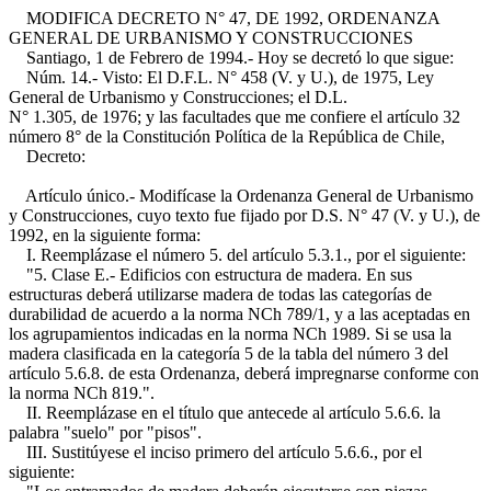
MODIFICA DECRETO N° 47, DE 1992, ORDENANZA
GENERAL DE URBANISMO Y CONSTRUCCIONES
Santiago, 1 de Febrero de 1994.- Hoy se decretó lo que sigue:
Núm. 14.- Visto: El D.F.L. N° 458 (V. y U.), de 1975, Ley
General de Urbanismo y Construcciones; el D.L.
N° 1.305, de 1976; y las facultades que me confiere el artículo 32
número 8° de la Constitución Política de la República de Chile,
Decreto:
Artículo único.- Modifícase la Ordenanza General de Urbanismo
y Construcciones, cuyo texto fue fijado por D.S. N° 47 (V. y U.), de
1992, en la siguiente forma:
I. Reemplázase el número 5. del artículo 5.3.1., por el siguiente:
"5. Clase E.- Edificios con estructura de madera. En sus
estructuras deberá utilizarse madera de todas las categorías de
durabilidad de acuerdo a la norma NCh 789/1, y a las aceptadas en
los agrupamientos indicadas en la norma NCh 1989. Si se usa la
madera clasificada en la categoría 5 de la tabla del número 3 del
artículo 5.6.8. de esta Ordenanza, deberá impregnarse conforme con
la norma NCh 819.".
II. Reemplázase en el título que antecede al artículo 5.6.6. la
palabra "suelo" por "pisos".
III. Sustitúyese el inciso primero del artículo 5.6.6., por el
siguiente: