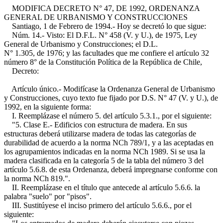
MODIFICA DECRETO N° 47, DE 1992, ORDENANZA
GENERAL DE URBANISMO Y CONSTRUCCIONES
Santiago, 1 de Febrero de 1994.- Hoy se decretó lo que sigue:
Núm. 14.- Visto: El D.F.L. N° 458 (V. y U.), de 1975, Ley
General de Urbanismo y Construcciones; el D.L.
N° 1.305, de 1976; y las facultades que me confiere el artículo 32
número 8° de la Constitución Política de la República de Chile,
Decreto:
Artículo único.- Modifícase la Ordenanza General de Urbanismo
y Construcciones, cuyo texto fue fijado por D.S. N° 47 (V. y U.), de
1992, en la siguiente forma:
I. Reemplázase el número 5. del artículo 5.3.1., por el siguiente:
"5. Clase E.- Edificios con estructura de madera. En sus
estructuras deberá utilizarse madera de todas las categorías de
durabilidad de acuerdo a la norma NCh 789/1, y a las aceptadas en
los agrupamientos indicadas en la norma NCh 1989. Si se usa la
madera clasificada en la categoría 5 de la tabla del número 3 del
artículo 5.6.8. de esta Ordenanza, deberá impregnarse conforme con
la norma NCh 819.".
II. Reemplázase en el título que antecede al artículo 5.6.6. la
palabra "suelo" por "pisos".
III. Sustitúyese el inciso primero del artículo 5.6.6., por el
siguiente: