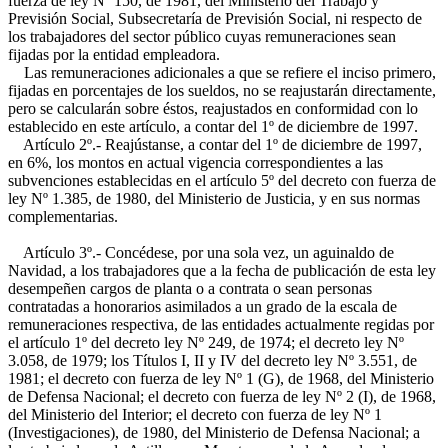
fuerza de ley Nº 150, de 1981, del Ministerio del Trabajo y
Previsión Social, Subsecretaría de Previsión Social, ni respecto de
los trabajadores del sector público cuyas remuneraciones sean
fijadas por la entidad empleadora.
Las remuneraciones adicionales a que se refiere el inciso primero,
fijadas en porcentajes de los sueldos, no se reajustarán directamente,
pero se calcularán sobre éstos, reajustados en conformidad con lo
establecido en este artículo, a contar del 1º de diciembre de 1997.
Artículo 2º.- Reajústanse, a contar del 1º de diciembre de 1997,
en 6%, los montos en actual vigencia correspondientes a las
subvenciones establecidas en el artículo 5º del decreto con fuerza de
ley Nº 1.385, de 1980, del Ministerio de Justicia, y en sus normas
complementarias.
Artículo 3º.- Concédese, por una sola vez, un aguinaldo de
Navidad, a los trabajadores que a la fecha de publicación de esta ley
desempeñen cargos de planta o a contrata o sean personas
contratadas a honorarios asimilados a un grado de la escala de
remuneraciones respectiva, de las entidades actualmente regidas por
el artículo 1º del decreto ley Nº 249, de 1974; el decreto ley Nº
3.058, de 1979; los Títulos I, II y IV del decreto ley Nº 3.551, de
1981; el decreto con fuerza de ley Nº 1 (G), de 1968, del Ministerio
de Defensa Nacional; el decreto con fuerza de ley Nº 2 (I), de 1968,
del Ministerio del Interior; el decreto con fuerza de ley Nº 1
(Investigaciones), de 1980, del Ministerio de Defensa Nacional; a