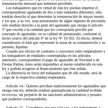
remuneración mensual que hubieren percibido.
Los trabajadores que en virtud de esta ley puedan impetrar el
correspondiente aguinaldo de dos o más entidades diferentes, sólo
tendrán derecho al que determine la remuneración de mayor monto;
y los que, a su vez, sean pensionados de algún régimen de previsión,
sólo tendrán derecho a la parte del aguinaldo que otorga el artículo
3º que exceda a la cantidad que les corresponda percibir por
concepto de aguinaldo, en su calidad de pensionado, conforme al
inciso octavo del artículo 6º de la ley Nº 19.502. Al efecto, deberá
considerarse el total que represente la suma de su remuneración y su
pensión, líquidas.
Cuando por efectos de contratos o convenios entre empleadores y
los trabajadores de entidades contempladas en los artículos
anteriores, correspondiere el pago de aguinaldo de Navidad o de
Fiestas Patrias, éstos serán imputables al monto establecido en esta
ley y podrán acogerse al financiamiento que ésta señala.
La diferencia en favor del trabajador que de ello resulte, será de
cargo de la respectiva entidad empleadora.
Artículo 14.- Quienes perciban maliciosamente los aguinaldos que
otorga esta ley, deberán restituir quintuplicada la cantidad recibida
en exceso, sin perjuicio de las sanciones administrativas y penales
que pudieren corresponderles.
Artículo 15.- Concédese, por una sola vez, a los trabajadores a