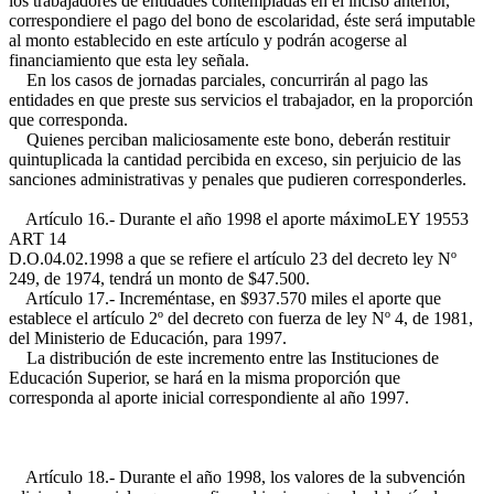
los trabajadores de entidades contempladas en el inciso anterior,
correspondiere el pago del bono de escolaridad, éste será imputable
al monto establecido en este artículo y podrán acogerse al
financiamiento que esta ley señala.
En los casos de jornadas parciales, concurrirán al pago las
entidades en que preste sus servicios el trabajador, en la proporción
que corresponda.
Quienes perciban maliciosamente este bono, deberán restituir
quintuplicada la cantidad percibida en exceso, sin perjuicio de las
sanciones administrativas y penales que pudieren corresponderles.
Artículo 16.- Durante el año 1998 el aporte máximo
LEY 19553
ART 14
D.O.04.02.1998
a que se refiere el artículo 23 del decreto ley Nº
249, de 1974, tendrá un monto de $47.500.
Artículo 17.- Increméntase, en $937.570 miles el aporte que
establece el artículo 2º del decreto con fuerza de ley Nº 4, de 1981,
del Ministerio de Educación, para 1997.
La distribución de este incremento entre las Instituciones de
Educación Superior, se hará en la misma proporción que
corresponda al aporte inicial correspondiente al año 1997.
Artículo 18.- Durante el año 1998, los valores de la subvención