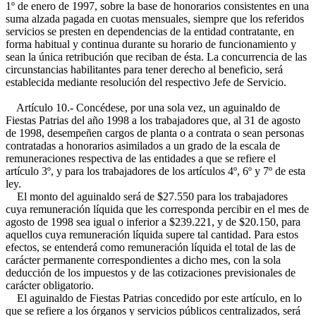
1º de enero de 1997, sobre la base de honorarios consistentes en una
suma alzada pagada en cuotas mensuales, siempre que los referidos
servicios se presten en dependencias de la entidad contratante, en
forma habitual y continua durante su horario de funcionamiento y
sean la única retribución que reciban de ésta. La concurrencia de las
circunstancias habilitantes para tener derecho al beneficio, será
establecida mediante resolución del respectivo Jefe de Servicio.
Artículo 10.- Concédese, por una sola vez, un aguinaldo de
Fiestas Patrias del año 1998 a los trabajadores que, al 31 de agosto
de 1998, desempeñen cargos de planta o a contrata o sean personas
contratadas a honorarios asimilados a un grado de la escala de
remuneraciones respectiva de las entidades a que se refiere el
artículo 3º, y para los trabajadores de los artículos 4º, 6º y 7º de esta
ley.
El monto del aguinaldo será de $27.550 para los trabajadores
cuya remuneración líquida que les corresponda percibir en el mes de
agosto de 1998 sea igual o inferior a $239.221, y de $20.150, para
aquellos cuya remuneración líquida supere tal cantidad. Para estos
efectos, se entenderá como remuneración líquida el total de las de
carácter permanente correspondientes a dicho mes, con la sola
deducción de los impuestos y de las cotizaciones previsionales de
carácter obligatorio.
El aguinaldo de Fiestas Patrias concedido por este artículo, en lo
que se refiere a los órganos y servicios públicos centralizados, será