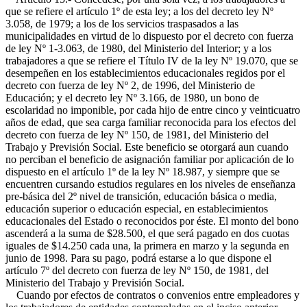
que se refiere el artículo 1º de esta ley; a los del decreto ley Nº
3.058, de 1979; a los de los servicios traspasados a las
municipalidades en virtud de lo dispuesto por el decreto con fuerza
de ley Nº 1-3.063, de 1980, del Ministerio del Interior; y a los
trabajadores a que se refiere el Título IV de la ley Nº 19.070, que se
desempeñen en los establecimientos educacionales regidos por el
decreto con fuerza de ley Nº 2, de 1996, del Ministerio de
Educación; y el decreto ley Nº 3.166, de 1980, un bono de
escolaridad no imponible, por cada hijo de entre cinco y veinticuatro
años de edad, que sea carga familiar reconocida para los efectos del
decreto con fuerza de ley Nº 150, de 1981, del Ministerio del
Trabajo y Previsión Social. Este beneficio se otorgará aun cuando
no perciban el beneficio de asignación familiar por aplicación de lo
dispuesto en el artículo 1º de la ley Nº 18.987, y siempre que se
encuentren cursando estudios regulares en los niveles de enseñanza
pre-básica del 2º nivel de transición, educación básica o media,
educación superior o educación especial, en establecimientos
educacionales del Estado o reconocidos por éste. El monto del bono
ascenderá a la suma de $28.500, el que será pagado en dos cuotas
iguales de $14.250 cada una, la primera en marzo y la segunda en
junio de 1998. Para su pago, podrá estarse a lo que dispone el
artículo 7º del decreto con fuerza de ley Nº 150, de 1981, del
Ministerio del Trabajo y Previsión Social.
Cuando por efectos de contratos o convenios entre empleadores y