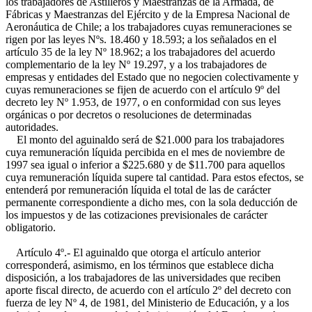
los trabajadores de Astilleros y Maestranzas de la Armada, de
Fábricas y Maestranzas del Ejército y de la Empresa Nacional de
Aeronáutica de Chile; a los trabajadores cuyas remuneraciones se
rigen por las leyes Nºs. 18.460 y 18.593; a los señalados en el
artículo 35 de la ley Nº 18.962; a los trabajadores del acuerdo
complementario de la ley Nº 19.297, y a los trabajadores de
empresas y entidades del Estado que no negocien colectivamente y
cuyas remuneraciones se fijen de acuerdo con el artículo 9º del
decreto ley Nº 1.953, de 1977, o en conformidad con sus leyes
orgánicas o por decretos o resoluciones de determinadas
autoridades.
El monto del aguinaldo será de $21.000 para los trabajadores
cuya remuneración líquida percibida en el mes de noviembre de
1997 sea igual o inferior a $225.680 y de $11.700 para aquellos
cuya remuneración líquida supere tal cantidad. Para estos efectos, se
entenderá por remuneración líquida el total de las de carácter
permanente correspondiente a dicho mes, con la sola deducción de
los impuestos y de las cotizaciones previsionales de carácter
obligatorio.
Artículo 4º.- El aguinaldo que otorga el artículo anterior
corresponderá, asimismo, en los términos que establece dicha
disposición, a los trabajadores de las universidades que reciben
aporte fiscal directo, de acuerdo con el artículo 2º del decreto con
fuerza de ley Nº 4, de 1981, del Ministerio de Educación, y a los