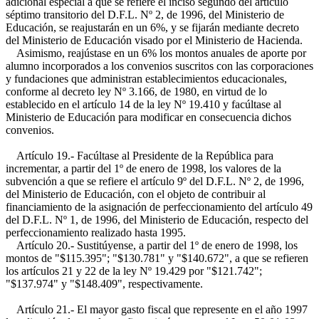
adicional especial a que se refiere el inciso segundo del artículo
séptimo transitorio del D.F.L. Nº 2, de 1996, del Ministerio de
Educación, se reajustarán en un 6%, y se fijarán mediante decreto
del Ministerio de Educación visado por el Ministerio de Hacienda.
Asimismo, reajústase en un 6% los montos anuales de aporte por
alumno incorporados a los convenios suscritos con las corporaciones
y fundaciones que administran establecimientos educacionales,
conforme al decreto ley Nº 3.166, de 1980, en virtud de lo
establecido en el artículo 14 de la ley Nº 19.410 y facúltase al
Ministerio de Educación para modificar en consecuencia dichos
convenios.
Artículo 19.- Facúltase al Presidente de la República para
incrementar, a partir del 1º de enero de 1998, los valores de la
subvención a que se refiere el artículo 9º del D.F.L. Nº 2, de 1996,
del Ministerio de Educación, con el objeto de contribuir al
financiamiento de la asignación de perfeccionamiento del artículo 49
del D.F.L. Nº 1, de 1996, del Ministerio de Educación, respecto del
perfeccionamiento realizado hasta 1995.
Artículo 20.- Sustitúyense, a partir del 1º de enero de 1998, los
montos de "$115.395"; "$130.781" y "$140.672", a que se refieren
los artículos 21 y 22 de la ley Nº 19.429 por "$121.742";
"$137.974" y "$148.409", respectivamente.
Artículo 21.- El mayor gasto fiscal que represente en el año 1997