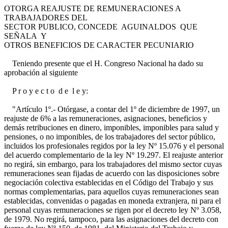
OTORGA REAJUSTE DE REMUNERACIONES A
TRABAJADORES DEL
SECTOR PUBLICO, CONCEDE AGUINALDOS QUE
SEÑALA Y
OTROS BENEFICIOS DE CARACTER PECUNIARIO
Teniendo presente que el H. Congreso Nacional ha dado su
aprobación al siguiente
P r o y e c t o d e l e y:
"Artículo 1º.- Otórgase, a contar del 1º de diciembre de 1997, un
reajuste de 6% a las remuneraciones, asignaciones, beneficios y
demás retribuciones en dinero, imponibles, imponibles para salud y
pensiones, o no imponibles, de los trabajadores del sector público,
incluidos los profesionales regidos por la ley Nº 15.076 y el personal
del acuerdo complementario de la ley Nº 19.297. El reajuste anterior
no regirá, sin embargo, para los trabajadores del mismo sector cuyas
remuneraciones sean fijadas de acuerdo con las disposiciones sobre
negociación colectiva establecidas en el Código del Trabajo y sus
normas complementarias, para aquellos cuyas remuneraciones sean
establecidas, convenidas o pagadas en moneda extranjera, ni para el
personal cuyas remuneraciones se rigen por el decreto ley Nº 3.058,
de 1979. No regirá, tampoco, para las asignaciones del decreto con