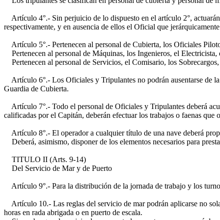
Los tripulantes se clasifican en personal de cubierta y personal de 
Artículo 4°.- Sin perjuicio de lo dispuesto en el artículo 2°, actuará
respectivamente, y en ausencia de ellos el Oficial que jerárquicamente
Artículo 5°.- Pertenecen al personal de Cubierta, los Oficiales Pilo
Pertenecen al personal de Máquinas, los Ingenieros, el Electricista,
Pertenecen al personal de Servicios, el Comisario, los Sobrecargos
Artículo 6°.- Los Oficiales y Tripulantes no podrán ausentarse de la 
Guardia de Cubierta.
Artículo 7°.- Todo el personal de Oficiales y Tripulantes deberá ac
calificadas por el Capitán, deberán efectuar los trabajos o faenas que 
Artículo 8°.- El operador a cualquier título de una nave deberá propo
Deberá, asimismo, disponer de los elementos necesarios para prestar,
TITULO II (Arts. 9-14)
Del Servicio de Mar y de Puerto
Artículo 9°.- Para la distribución de la jornada de trabajo y los turno
Artículo 10.- Las reglas del servicio de mar podrán aplicarse no sol
horas en rada abrigada o en puerto de escala.