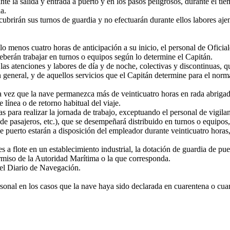
e la salida y entrada a puerto y en los pasos peligrosos, durante el tie
a.
rirán sus turnos de guardia y no efectuarán durante ellos labores ajen
 menos cuatro horas de anticipación a su inicio, el personal de Oficial
eberán trabajar en turnos o equipos según lo determine el Capitán.
 atenciones y labores de día y de noche, colectivas y discontinuas, qu
n general, y de aquellos servicios que el Capitán determine para el nor
 vez que la nave permanezca más de veinticuatro horas en rada abrigada
 línea o de retorno habitual del viaje.
s para realizar la jornada de trabajo, exceptuando el personal de vigilan
de pasajeros, etc.), que se desempeñará distribuido en turnos o equipos,
puerto estarán a disposición del empleador durante veinticuatro horas
 flote en un establecimiento industrial, la dotación de guardia de puer
permiso de la Autoridad Marítima o la que corresponda.
 el Diario de Navegación.
onal en los casos que la nave haya sido declarada en cuarentena o cuan