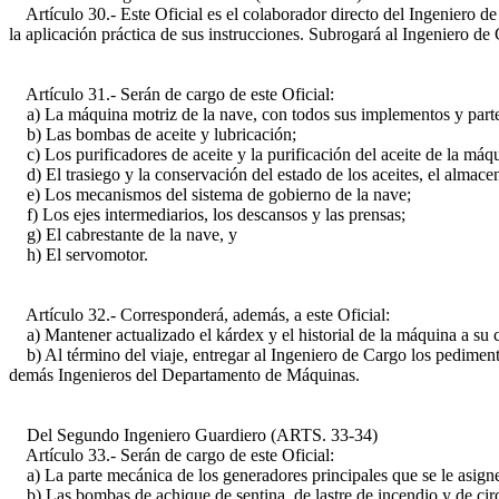
Artículo 30.- Este Oficial es el colaborador directo del Ingeniero d
la aplicación práctica de sus instrucciones. Subrogará al Ingeniero de 
Artículo 31.- Serán de cargo de este Oficial:
a) La máquina motriz de la nave, con todos sus implementos y parte
b) Las bombas de aceite y lubricación;
c) Los purificadores de aceite y la purificación del aceite de la máq
d) El trasiego y la conservación del estado de los aceites, el almace
e) Los mecanismos del sistema de gobierno de la nave;
f) Los ejes intermediarios, los descansos y las prensas;
g) El cabrestante de la nave, y
h) El servomotor.
Artículo 32.- Corresponderá, además, a este Oficial:
a) Mantener actualizado el kárdex y el historial de la máquina a su c
b) Al término del viaje, entregar al Ingeniero de Cargo los pedimento
demás Ingenieros del Departamento de Máquinas.
Del Segundo Ingeniero Guardiero (ARTS. 33-34)
Artículo 33.- Serán de cargo de este Oficial:
a) La parte mecánica de los generadores principales que se le asign
b) Las bombas de achique de sentina, de lastre de incendio y de cir