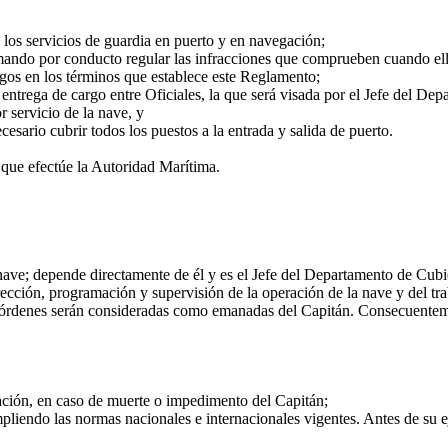
los servicios de guardia en puerto y en navegación;
ando por conducto regular las infracciones que comprueben cuando ella
rgos en los términos que establece este Reglamento;
ntrega de cargo entre Oficiales, la que será visada por el Jefe del Dep
 servicio de la nave, y
sario cubrir todos los puestos a la entrada y salida de puerto.
 que efectúe la Autoridad Marítima.
nave; depende directamente de él y es el Jefe del Departamento de Cubi
rección, programación y supervisión de la operación de la nave y del tr
órdenes serán consideradas como emanadas del Capitán. Consecuentemente
ión, en caso de muerte o impedimento del Capitán;
mpliendo las normas nacionales e internacionales vigentes. Antes de su