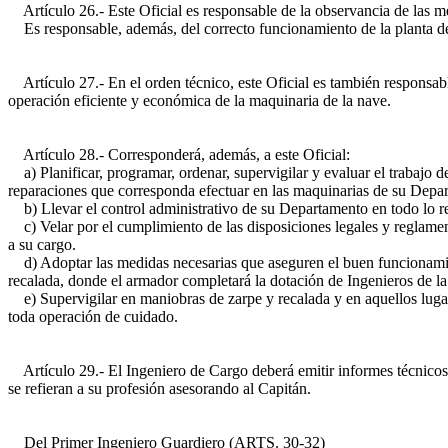
Artículo 26.- Este Oficial es responsable de la observancia de las m
Es responsable, además, del correcto funcionamiento de la planta de
Artículo 27.- En el orden técnico, este Oficial es también responsa
operación eficiente y económica de la maquinaria de la nave.
Artículo 28.- Corresponderá, además, a este Oficial:
a) Planificar, programar, ordenar, supervigilar y evaluar el trabajo 
reparaciones que corresponda efectuar en las maquinarias de su Depa
b) Llevar el control administrativo de su Departamento en todo lo rela
c) Velar por el cumplimiento de las disposiciones legales y reglament
a su cargo.
d) Adoptar las medidas necesarias que aseguren el buen funcionamien
recalada, donde el armador completará la dotación de Ingenieros de l
e) Supervigilar en maniobras de zarpe y recalada y en aquellos lugare
toda operación de cuidado.
Artículo 29.- El Ingeniero de Cargo deberá emitir informes técnicos, r
se refieran a su profesión asesorando al Capitán.
Del Primer Ingeniero Guardiero (ARTS. 30-32)