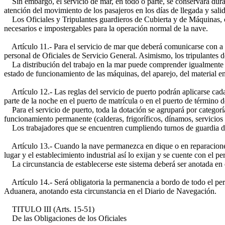
Sin embargo, el servicio de mar, en todo o parte, se conservará durant
atención del movimiento de los pasajeros en los días de llegada y salid
Los Oficiales y Tripulantes guardieros de Cubierta y de Máquinas, cub
necesarios e impostergables para la operación normal de la nave.
Artículo 11.- Para el servicio de mar que deberá comunicarse con a lo
personal de Oficiales de Servicio General. Asimismo, los tripulantes d
La distribución del trabajo en la mar puede comprender igualmente las
estado de funcionamiento de las máquinas, del aparejo, del material e
Artículo 12.- Las reglas del servicio de puerto podrán aplicarse cada
parte de la noche en el puerto de matrícula o en el puerto de término de
Para el servicio de puerto, toda la dotación se agrupará por categoría
funcionamiento permanente (calderas, frigoríficos, dínamos, servicios 
Los trabajadores que se encuentren cumpliendo turnos de guardia de 
Artículo 13.- Cuando la nave permanezca en dique o en reparaciones a
lugar y el establecimiento industrial así lo exijan y se cuente con el 
La circunstancia de establecerse este sistema deberá ser anotada en
Artículo 14.- Será obligatoria la permanencia a bordo de todo el pers
Aduanera, anotando esta circunstancia en el Diario de Navegación.
TITULO III (Arts. 15-51)
De las Obligaciones de los Oficiales