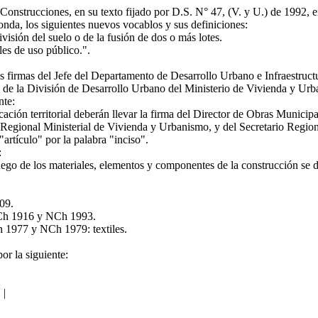
strucciones, en su texto fijado por D.S. N° 47, (V. y U.) de 1992, en
ponda, los siguientes nuevos vocablos y sus definiciones:
isión del suelo o de la fusión de dos o más lotes.
es de uso público.".
 firmas del Jefe del Departamento de Desarrollo Urbano e Infraestructu
e de la División de Desarrollo Urbano del Ministerio de Vivienda y Urb
nte:
ión territorial deberán llevar la firma del Director de Obras Municipale
 Regional Ministerial de Vivienda y Urbanismo, y del Secretario Regio
rtículo" por la palabra "inciso".
:
go de los materiales, elementos y componentes de la construcción se de
09.
Ch 1916 y NCh 1993.
1977 y NCh 1979: textiles.
or la siguiente:
|