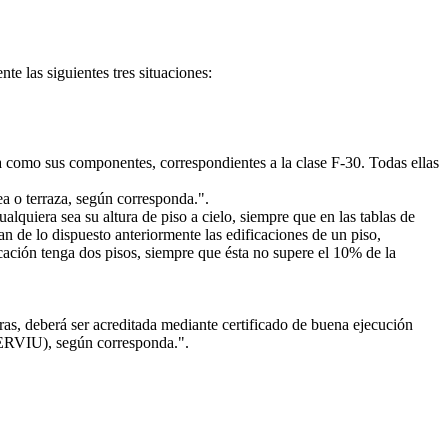
 las siguientes tres situaciones:
ja como sus componentes, correspondientes a la clase F-30. Todas ellas
ea o terraza, según corresponda.".
quiera sea su altura de piso a cielo, siempre que en las tablas de
túan de lo dispuesto anteriormente las edificaciones de un piso,
ificación tenga dos pisos, siempre que ésta no supere el 10% de la
bras, deberá ser acreditada mediante certificado de buena ejecución
SERVIU), según corresponda.".