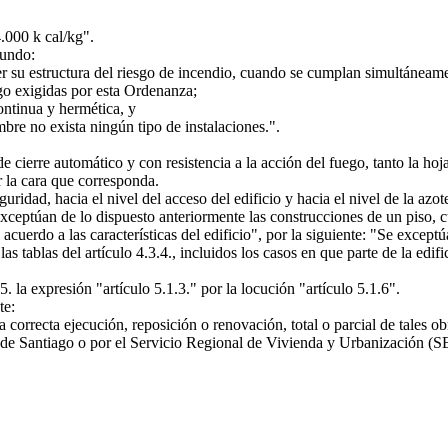
000 k cal/kg".
gundo:
u estructura del riesgo de incendio, cuando se cumplan simultáneamente
go exigidas por esta Ordenanza;
ntinua y hermética, y
mbre no exista ningún tipo de instalaciones.".
e cierre automático y con resistencia a la acción del fuego, tanto la ho
r la cara que corresponda.
ridad, hacia el nivel del acceso del edificio y hacia el nivel de la azot
eptúan de lo dispuesto anteriormente las construcciones de un piso, cual
e acuerdo a las características del edificio", por la siguiente: "Se excep
 las tablas del artículo 4.3.4., incluidos los casos en que parte de la ed
la expresión "artículo 5.1.3." por la locución "artículo 5.1.6".
te:
correcta ejecución, reposición o renovación, total o parcial de tales o
de Santiago o por el Servicio Regional de Vivienda y Urbanización (