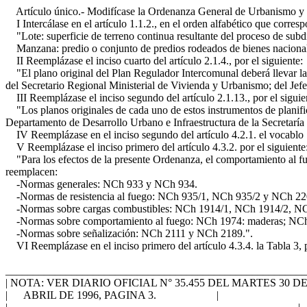
Artículo único.- Modifícase la Ordenanza General de Urbanismo y Con
I Intercálase en el artículo 1.1.2., en el orden alfabético que corres
"Lote: superficie de terreno continua resultante del proceso de subdiv
Manzana: predio o conjunto de predios rodeados de bienes nacional
II Reemplázase el inciso cuarto del artículo 2.1.4., por el siguiente:
"El plano original del Plan Regulador Intercomunal deberá llevar las
del Secretario Regional Ministerial de Vivienda y Urbanismo; del Jef
III Reemplázase el inciso segundo del artículo 2.1.13., por el siguie
"Los planos originales de cada uno de estos instrumentos de planificac
Departamento de Desarrollo Urbano e Infraestructura de la Secretaría
IV Reemplázase en el inciso segundo del artículo 4.2.1. el vocablo "a
V Reemplázase el inciso primero del artículo 4.3.2. por el siguiente
"Para los efectos de la presente Ordenanza, el comportamiento al fue
reemplacen:
-Normas generales: NCh 933 y NCh 934.
-Normas de resistencia al fuego: NCh 935/1, NCh 935/2 y NCh 22
-Normas sobre cargas combustibles: NCh 1914/1, NCh 1914/2, N
-Normas sobre comportamiento al fuego: NCh 1974: maderas; NCh 
-Normas sobre señalización: NCh 2111 y NCh 2189.".
VI Reemplázase en el inciso primero del artículo 4.3.4. la Tabla 3, p
_______________________________________________________
| NOTA: VER DIARIO OFICIAL N° 35.455 DEL MARTES 30 DE 
| ABRIL DE 1996, PAGINA 3. |