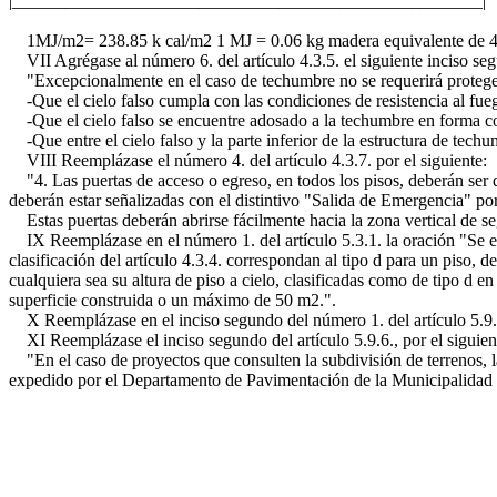
|_____________________________________________________|
1MJ/m2= 238.85 k cal/m2 1 MJ = 0.06 kg madera equivalente de 4.
VII Agrégase al número 6. del artículo 4.3.5. el siguiente inciso se
"Excepcionalmente en el caso de techumbre no se requerirá proteger s
-Que el cielo falso cumpla con las condiciones de resistencia al fue
-Que el cielo falso se encuentre adosado a la techumbre en forma co
-Que entre el cielo falso y la parte inferior de la estructura de techu
VIII Reemplázase el número 4. del artículo 4.3.7. por el siguiente:
"4. Las puertas de acceso o egreso, en todos los pisos, deberán ser d
deberán estar señalizadas con el distintivo "Salida de Emergencia" po
Estas puertas deberán abrirse fácilmente hacia la zona vertical de segu
IX Reemplázase en el número 1. del artículo 5.3.1. la oración "Se exc
clasificación del artículo 4.3.4. correspondan al tipo d para un piso, d
cualquiera sea su altura de piso a cielo, clasificadas como de tipo d en
superficie construida o un máximo de 50 m2.".
X Reemplázase en el inciso segundo del número 1. del artículo 5.9.5. 
XI Reemplázase el inciso segundo del artículo 5.9.6., por el siguien
"En el caso de proyectos que consulten la subdivisión de terrenos, la 
expedido por el Departamento de Pavimentación de la Municipalidad 