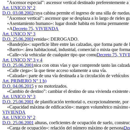
"Ascensor especial": ascensor vertical destinado preferentemente a
Art. UNICO Nº 2
D.O. 03.08.2002
cuya cabina permite el ingreso de una silla de ruedas
"Ascensor vertical": ascensor que se desplaza a lo largo de rieles guí
«Asentamiento humano»: lugar donde habita en forma permanente un
«A
Decreto 75, VIVIENDA
Art. UNICO Nº 3
D.O. 25.06.2001
venida»: DEROGADO.
«Bandejón»: superficie libre entre las calzadas, que forma parte de l
«Barrio»: área habitacional, industrial, comercial o mixta que forma
«Calle»:vía vehicular de cualquier tipo que comu
Decreto 75, VI
Art. UNICO Nº 3 y 4
D.O. 25.06.2001
nica con otras vías y que comprende tanto las calzad
«Calle ciega»: la que tiene acceso solamente a una vía.
«Calzada»: parte de una vía destinada a la circulación de vehículos
Art. PRIMERO N° 1 b)
D.O. 04.06.2015
y no motorizados.
«Cambio de destino": cambiar el destino de una vivienda existente a o
Art. UNICO Nº 3
D.O. 25.06.2001
de planificación territorial o, excepcionalmente, por 
«Capacidad máxima de edificación»: margen volumétrico máximo constr
VIVIENDA
Art. UNICO Nº 2
D.O. 25.06.2001
alturas, coeficientes de ocupación de suelo, constru
«Carga de ocupación»: relación del número máximo de persona
De