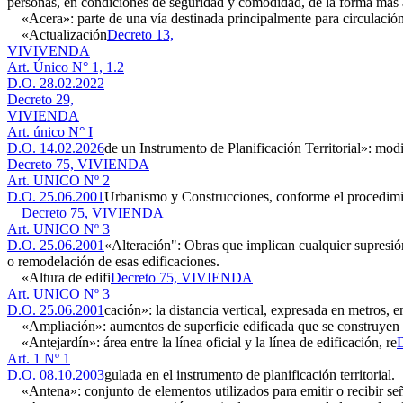
personas, en condiciones de seguridad y comodidad, de la forma más 
«Acera»: parte de una vía destinada principalmente para circulación 
«Actualización
Decreto 13,
VIVIVENDA
Art. Único N° 1, 1.2
D.O. 28.02.2022
Decreto 29,
VIVIENDA
Art. único N° I
D.O. 14.02.2026
de un Instrumento de Planificación Territorial»: modi
Decreto 75, VIVIENDA
Art. UNICO Nº 2
D.O. 25.06.2001
Urbanismo y Construcciones, conforme el procedimien
Decreto 75, VIVIENDA
Art. UNICO Nº 3
D.O. 25.06.2001
«Alteración": Obras que implican cualquier supresión 
o remodelación de esas edificaciones.
«Altura de edifi
Decreto 75, VIVIENDA
Art. UNICO Nº 3
D.O. 25.06.2001
cación»: la distancia vertical, expresada en metros, e
«Ampliación»: aumentos de superficie edificada que se construyen con
«Antejardín»: área entre la línea oficial y la línea de edificación, re
Art. 1 Nº 1
D.O. 08.10.2003
gulada en el instrumento de planificación territorial.
«Antena»: conjunto de elementos utilizados para emitir o recibir señal