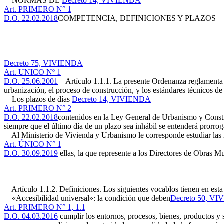
NORMAS DE
Decreto 14, VIVIENDA
Art. PRIMERO N° 1
D.O. 22.02.2018
COMPETENCIA, DEFINICIONES Y PLAZOS
Decreto 75, VIVIENDA
Art. UNICO Nº 1
D.O. 25.06.2001
Artículo 1.1.1. La presente Ordenanza reglamenta la
urbanización, el proceso de construcción, y los estándares técnicos de
Los plazos de días
Decreto 14, VIVIENDA
Art. PRIMERO N° 2
D.O. 22.02.2018
contenidos en la Ley General de Urbanismo y Constru
siempre que el último día de un plazo sea inhábil se entenderá prorroga
Al Ministerio de Vivienda y Urbanismo le corresponde estudiar las mo
Art. ÚNICO N° 1
D.O. 30.09.2019
ellas, la que represente a los Directores de Obras Mu
Artículo 1.1.2. Definiciones. Los siguientes vocablos tienen en esta
«Accesibilidad universal»: la condición que deben
Decreto 50, V
Art. PRIMERO N° 1, 1.1
D.O. 04.03.2016
cumplir los entornos, procesos, bienes, productos y s