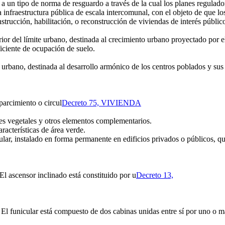
 a un tipo de norma de resguardo a través de la cual los planes regulador
 a infraestructura pública de escala intercomunal, con el objeto de que l
rucción, habilitación, o reconstrucción de viviendas de interés público
rior del límite urbano, destinada al crecimiento urbano proyectado por e
iciente de ocupación de suelo.
 urbano, destinada al desarrollo armónico de los centros poblados y sus 
parcimiento o circul
Decreto 75, VIVIENDA
es vegetales y otros elementos complementarios.
acterísticas de área verde.
ar, instalado en forma permanente en edificios privados o públicos, qu
 El ascensor inclinado está constituido por u
Decreto 13,
. El funicular está compuesto de dos cabinas unidas entre sí por uno o 