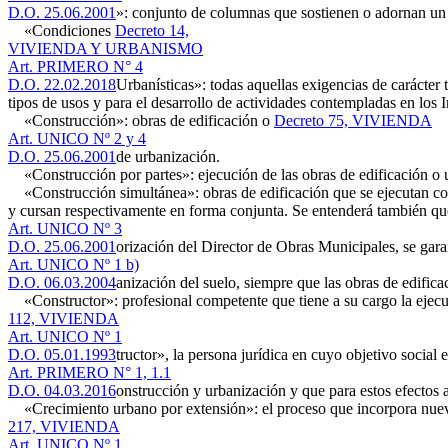
D.O. 25.06.2001
»: conjunto de columnas que sostienen o adornan un 
«Condiciones
Decreto 14,
VIVIENDA Y URBANISMO
Art. PRIMERO N° 4
D.O. 22.02.2018
Urbanísticas»: todas aquellas exigencias de carácter 
tipos de usos y para el desarrollo de actividades contempladas en los I
«Construcción»: obras de edificación o
Decreto 75, VIVIENDA
Art. UNICO Nº 2 y 4
D.O. 25.06.2001
de urbanización.
«Construcción por partes»: ejecución de las obras de edificación o 
«Construcción simultánea»: obras de edificación que se ejecutan conju
y cursan respectivamente en forma conjunta. Se entenderá también que
Art. UNICO Nº 3
D.O. 25.06.2001
orización del Director de Obras Municipales, se garan
Art. UNICO Nº 1 b)
D.O. 06.03.2004
anización del suelo, siempre que las obras de edific
«Constructor»: profesional competente que tiene a su cargo la ejec
112, VIVIENDA
Art. UNICO Nº 1
D.O. 05.01.1993
tructor», la persona jurídica en cuyo objetivo social
Art. PRIMERO N° 1, 1.1
D.O. 04.03.2016
onstrucción y urbanización y que para estos efectos 
«Crecimiento urbano por extensión»: el proceso que incorpora nuevo s
217, VIVIENDA
Art. UNICO Nº 1