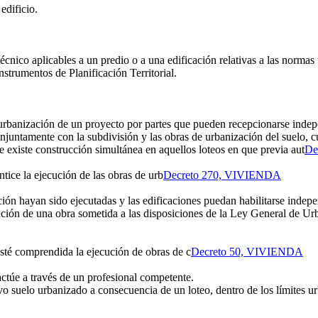
edificio.
técnico aplicables a un predio o a una edificación relativas a las normas
nstrumentos de Planificación Territorial.
urbanización de un proyecto por partes que pueden recepcionarse inde
ntamente con la subdivisión y las obras de urbanización del suelo, cuy
 existe construcción simultánea en aquellos loteos en que previa aut
De
tice la ejecución de las obras de urb
Decreto 270, VIVIENDA
ación hayan sido ejecutadas y las edificaciones puedan habilitarse indep
ución de una obra sometida a las disposiciones de la Ley General de U
 esté comprendida la ejecución de obras de c
Decreto 50, VIVIENDA
actúe a través de un profesional competente.
uelo urbanizado a consecuencia de un loteo, dentro de los límites urba