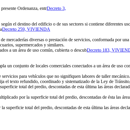
a presente Ordenanza, entr
Decreto 3,
 según el destino del edificio o de sus sectores si contiene diferentes uso
ta
Decreto 259, VIVIENDA
a de mercaderías diversas o prestación de servicios, conformada por un
ecuarios, supermercados y similares.
ados a un área de uso común, cubierta o descub
Decreto 183, VIVIE
la un conjunto de locales comerciales conectados a un área de uso com
servicios para vehículos que no signifiquen labores de taller mecánico
a el texto refundido, coordinado y sistematizado de la Ley de Tránsito
erficie total del predio, descontadas de esta última las áreas declarad
icado por la superficie total del predio, descontadas de ésta las áreas
superficie total del predio, descontadas de esta última las áreas decla