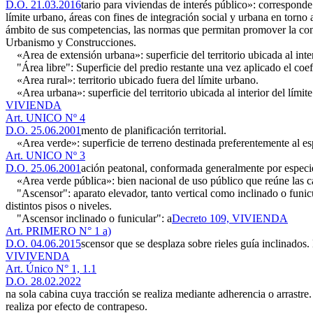
D.O. 21.03.2016
tario para viviendas de interés público»: corresponde
límite urbano, áreas con fines de integración social y urbana en torno
ámbito de sus competencias, las normas que permitan promover la const
Urbanismo y Construcciones.
«Area de extensión urbana»: superficie del territorio ubicada al inte
"Área libre": Superficie del predio restante una vez aplicado el coef
«Area rural»: territorio ubicado fuera del límite urbano.
«Area urbana»: superficie del territorio ubicada al interior del límite
VIVIENDA
Art. UNICO Nº 4
D.O. 25.06.2001
mento de planificación territorial.
«Area verde»: superficie de terreno destinada preferentemente al es
Art. UNICO Nº 3
D.O. 25.06.2001
ación peatonal, conformada generalmente por especi
«Area verde pública»: bien nacional de uso público que reúne las car
"Ascensor": aparato elevador, tanto vertical como inclinado o funicul
distintos pisos o niveles.
"Ascensor inclinado o funicular": a
Decreto 109, VIVIENDA
Art. PRIMERO N° 1 a)
D.O. 04.06.2015
scensor que se desplaza sobre rieles guía inclinados.
VIVIVENDA
Art. Único N° 1, 1.1
D.O. 28.02.2022
na sola cabina cuya tracción se realiza mediante adherencia o arrastre
realiza por efecto de contrapeso.