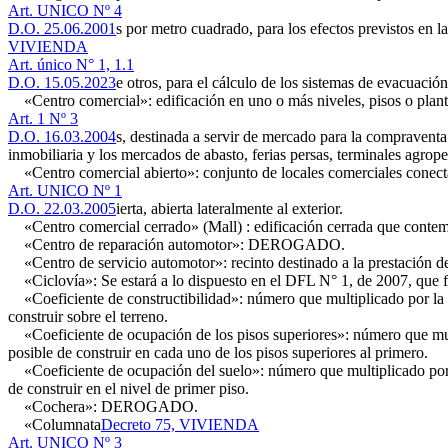
Art. UNICO Nº 4
D.O. 25.06.2001
s por metro cuadrado, para los efectos previstos en l
VIVIENDA
Art. único N° 1, 1.1
D.O. 15.05.2023
e otros, para el cálculo de los sistemas de evacuación
«Centro comercial»: edificación en uno o más niveles, pisos o plan
Art. 1 Nº 3
D.O. 16.03.2004
s, destinada a servir de mercado para la compravent
inmobiliaria y los mercados de abasto, ferias persas, terminales agrop
«Centro comercial abierto»: conjunto de locales comerciales conect
Art. UNICO Nº 1
D.O. 22.03.2005
ierta, abierta lateralmente al exterior.
«Centro comercial cerrado» (Mall) : edificación cerrada que contemp
«Centro de reparación automotor»: DEROGADO.
«Centro de servicio automotor»: recinto destinado a la prestación de 
«Ciclovía»: Se estará a lo dispuesto en el DFL N° 1, de 2007, que fij
«Coeficiente de constructibilidad»: número que multiplicado por la sup
construir sobre el terreno.
«Coeficiente de ocupación de los pisos superiores»: número que multipl
posible de construir en cada uno de los pisos superiores al primero.
«Coeficiente de ocupación del suelo»: número que multiplicado por la 
de construir en el nivel de primer piso.
«Cochera»: DEROGADO.
«Columnata
Decreto 75, VIVIENDA
Art. UNICO Nº 3