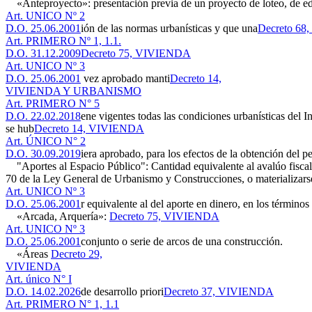
«Anteproyecto»: presentación previa de un proyecto de loteo, de edif
Art. UNICO Nº 2
D.O. 25.06.2001
ión de las normas urbanísticas y que una
Decreto 6
Art. PRIMERO Nº 1, 1.1.
D.O. 31.12.2009
Decreto 75, VIVIENDA
Art. UNICO Nº 3
D.O. 25.06.2001
vez aprobado manti
Decreto 14,
VIVIENDA Y URBANISMO
Art. PRIMERO N° 5
D.O. 22.02.2018
ene vigentes todas las condiciones urbanísticas del
se hub
Decreto 14, VIVIENDA
Art. ÚNICO N° 2
D.O. 30.09.2019
iera aprobado, para los efectos de la obtención del 
"Aportes al Espacio Público": Cantidad equivalente al avalúo fiscal d
70 de la Ley General de Urbanismo y Construcciones, o materializarse
Art. UNICO Nº 3
D.O. 25.06.2001
r equivalente al del aporte en dinero, en los términos
«Arcada, Arquería»:
Decreto 75, VIVIENDA
Art. UNICO Nº 3
D.O. 25.06.2001
conjunto o serie de arcos de una construcción.
«Áreas
Decreto 29,
VIVIENDA
Art. único N° I
D.O. 14.02.2026
de desarrollo priori
Decreto 37, VIVIENDA
Art. PRIMERO N° 1, 1.1