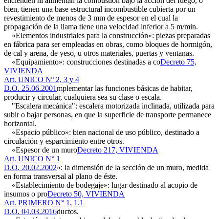
encienden ni alimentan la combustión bajo la acción del fuego, o
bien, tienen una base estructural incombustible cubierta por un
revestimiento de menos de 3 mm de espesor en el cual la
propagación de la llama tiene una velocidad inferior a 5 m/min.
«Elementos industriales para la construcción»: piezas preparadas
en fábrica para ser empleadas en obras, como bloques de hormigón,
de cal y arena, de yeso, u otros materiales, puertas y ventanas.
«Equipamiento»: construcciones destinadas a co
Decreto 75,
VIVIENDA
Art. UNICO Nº 2, 3 y 4
D.O. 25.06.2001
mplementar las funciones básicas de habitar,
producir y circular, cualquiera sea su clase o escala.
"Escalera mecánica": escalera motorizada inclinada, utilizada para
subir o bajar personas, en que la superficie de transporte permanece
horizontal.
«Espacio público»: bien nacional de uso público, destinado a
circulación y esparcimiento entre otros.
«Espesor de un muro
Decreto 217, VIVIENDA
Art. UNICO N° 1
D.O. 20.02.2002
»: la dimensión de la sección de un muro, medida
en forma transversal al plano de éste.
«Establecimiento de bodegaje»: lugar destinado al acopio de
insumos o pro
Decreto 50, VIVIENDA
Art. PRIMERO N° 1, 1.1
D.O. 04.03.2016
ductos.