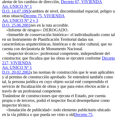
alertar de los cambios de dirección,
Decreto 67, VIVIENDA
Art. UNICO Nº 1
D.O. 14.07.1993
cambios de nivel, discontinuidad espacial, peligro u
otras situacio
Decreto 75, VIVIENDA
Art. UNICO Nº 2 y 3
D.O. 25.06.2001
nes en la ruta accesible.
«Informe de riesgos»: DEROGADO.
«Inmueble de conservación histórica»: el individualizado como tal
en un Instrumento de Planificación Territorial dadas sus
características arquitectónicas, históricas o de valor cultural, que no
cuenta con declaratoria de Monumento Nacional.
«Inspector técnico»: profesional competente, independiente del
constructor, que fiscaliza que las obras se ejecuten conforme
Decreto
217, VIVIENDA
Art. UNICO Nº 1
D.O. 20.02.2002
a las normas de construcción que le sean aplicables
y al permiso de construcción aprobado. Se entenderá también como
tal, la persona jurídica en cuyo objeto social esté comprendido el
servicio de fiscalización de obras y que para estos efectos actúe a
través de un profesional competente.
Tratándose de construcciones que ejecuta el Estado, por cuenta
propia o de terceros, podrá el inspector fiscal desempeñarse como
inspector técnico.
«Instalación de publicidad»: todo elemento publicitario ubicado
en la vía pública o que pueda ser visto u oíd
Decreto 75,