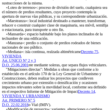
sustracciones de la misma.
«Loteo de terrenos»: proceso de división del suelo, cualquiera sea
el número de predios resultantes, cuyo proyecto contempla la
apertura de nuevas vías públicas, y su correspondiente urbanización.
«Maestranza»: local industrial destinado a mantener, transformar,
rehacer o construir cualquier clase de maquinaria, sea móvil, semifija
o estacionaria, para transporte u otro fin.
«Mansarda»: espacio habitable bajo los planos inclinados de la
techumbre de una edificación.
«Manzana»: predio o conjunto de predios rodeados de bienes
nacionales de uso público.
«Mediana»: isla continua, realzada altimétricame
Decreto 75,
VIVIENDA
Art. UNICO Nº 2 y 3
D.O. 25.06.2001
nte mediante soleras, que separa flujos vehiculares.
"Mitigaciones directas": Medidas u obras que conforme a lo
establecido en el artículo 170 de la Ley General de Urbanismo y
Construcciones, deben realizar los proyectos que conlleven
crecimiento urbano por extensión o densificación y ocasionen
impactos relevantes sobre la movilidad local, conforme sea definido
en el respectivo Informe de Mitigación de Impact
Decreto 14,
VIVIENDA Y URBANISMO
Art. PRIMERO N° 5
D.O. 22.02.2018
o Vial (IMIV).
«Modificación de proyecto»: variantes, alteraciones o cambios