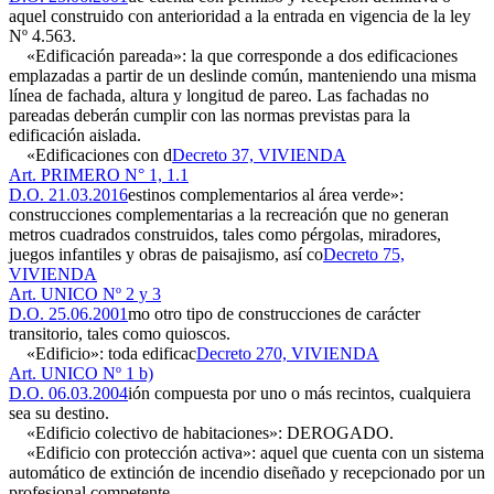
aquel construido con anterioridad a la entrada en vigencia de la ley
Nº 4.563.
«Edificación pareada»: la que corresponde a dos edificaciones
emplazadas a partir de un deslinde común, manteniendo una misma
línea de fachada, altura y longitud de pareo. Las fachadas no
pareadas deberán cumplir con las normas previstas para la
edificación aislada.
«Edificaciones con d
Decreto 37, VIVIENDA
Art. PRIMERO N° 1, 1.1
D.O. 21.03.2016
estinos complementarios al área verde»:
construcciones complementarias a la recreación que no generan
metros cuadrados construidos, tales como pérgolas, miradores,
juegos infantiles y obras de paisajismo, así co
Decreto 75,
VIVIENDA
Art. UNICO Nº 2 y 3
D.O. 25.06.2001
mo otro tipo de construcciones de carácter
transitorio, tales como quioscos.
«Edificio»: toda edificac
Decreto 270, VIVIENDA
Art. UNICO Nº 1 b)
D.O. 06.03.2004
ión compuesta por uno o más recintos, cualquiera
sea su destino.
«Edificio colectivo de habitaciones»: DEROGADO.
«Edificio con protección activa»: aquel que cuenta con un sistema
automático de extinción de incendio diseñado y recepcionado por un
profesional competente.