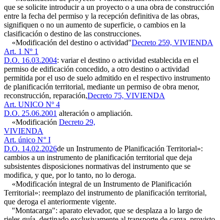
que se solicite introducir a un proyecto o a una obra de construcción
entre la fecha del permiso y la recepción definitiva de las obras,
signifiquen o no un aumento de superficie, o cambios en la
clasificación o destino de las construcciones.
«Modificación del destino o actividad"
Decreto 259, VIVIENDA
Art. 1 Nº 1
D.O. 16.03.2004
: variar el destino o actividad establecida en el
permiso de edificación concedido, a otro destino o actividad
permitida por el uso de suelo admitido en el respectivo instrumento
de planificación territorial, mediante un permiso de obra menor,
reconstrucción, reparación,
Decreto 75, VIVIENDA
Art. UNICO Nº 4
D.O. 25.06.2001
alteración o ampliación.
«Modificación
Decreto 29,
VIVIENDA
Art. único N° I
D.O. 14.02.2026
de un Instrumento de Planificación Territorial»:
cambios a un instrumento de planificación territorial que deja
subsistentes disposiciones normativas del instrumento que se
modifica, y que, por lo tanto, no lo deroga.
«Modificación integral de un Instrumento de Planificación
Territorial»: reemplazo del instrumento de planificación territorial,
que deroga el anteriormente vigente.
"Montacarga": aparato elevador, que se desplaza a lo largo de
rieles guía, destinado exclusivamente al transporte de carga, provisto