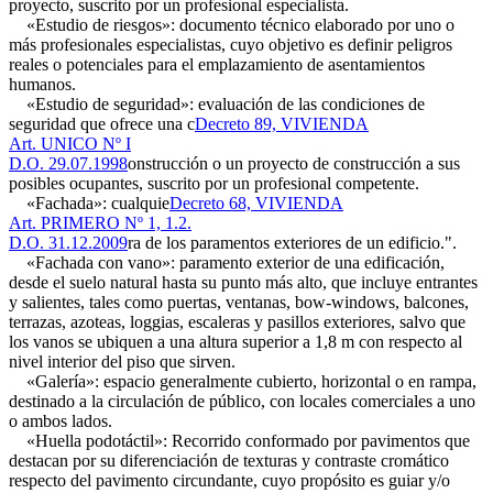
proyecto, suscrito por un profesional especialista.
«Estudio de riesgos»: documento técnico elaborado por uno o
más profesionales especialistas, cuyo objetivo es definir peligros
reales o potenciales para el emplazamiento de asentamientos
humanos.
«Estudio de seguridad»: evaluación de las condiciones de
seguridad que ofrece una c
Decreto 89, VIVIENDA
Art. UNICO Nº I
D.O. 29.07.1998
onstrucción o un proyecto de construcción a sus
posibles ocupantes, suscrito por un profesional competente.
«Fachada»: cualquie
Decreto 68, VIVIENDA
Art. PRIMERO Nº 1, 1.2.
D.O. 31.12.2009
ra de los paramentos exteriores de un edificio.".
«Fachada con vano»: paramento exterior de una edificación,
desde el suelo natural hasta su punto más alto, que incluye entrantes
y salientes, tales como puertas, ventanas, bow-windows, balcones,
terrazas, azoteas, loggias, escaleras y pasillos exteriores, salvo que
los vanos se ubiquen a una altura superior a 1,8 m con respecto al
nivel interior del piso que sirven.
«Galería»: espacio generalmente cubierto, horizontal o en rampa,
destinado a la circulación de público, con locales comerciales a uno
o ambos lados.
«Huella podotáctil»: Recorrido conformado por pavimentos que
destacan por su diferenciación de texturas y contraste cromático
respecto del pavimento circundante, cuyo propósito es guiar y/o