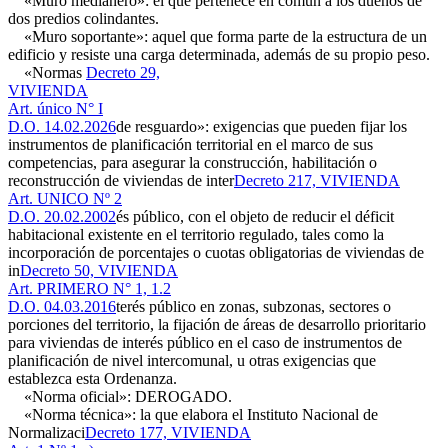
«Muro medianero»: el que pertenece en común a los dueños de
dos predios colindantes.
«Muro soportante»: aquel que forma parte de la estructura de un
edificio y resiste una carga determinada, además de su propio peso.
«Normas
Decreto 29,
VIVIENDA
Art. único N° I
D.O. 14.02.2026
de resguardo»: exigencias que pueden fijar los
instrumentos de planificación territorial en el marco de sus
competencias, para asegurar la construcción, habilitación o
reconstrucción de viviendas de inter
Decreto 217, VIVIENDA
Art. UNICO Nº 2
D.O. 20.02.2002
és público, con el objeto de reducir el déficit
habitacional existente en el territorio regulado, tales como la
incorporación de porcentajes o cuotas obligatorias de viviendas de
in
Decreto 50, VIVIENDA
Art. PRIMERO N° 1, 1.2
D.O. 04.03.2016
terés público en zonas, subzonas, sectores o
porciones del territorio, la fijación de áreas de desarrollo prioritario
para viviendas de interés público en el caso de instrumentos de
planificación de nivel intercomunal, u otras exigencias que
establezca esta Ordenanza.
«Norma oficial»: DEROGADO.
«Norma técnica»: la que elabora el Instituto Nacional de
Normalizaci
Decreto 177, VIVIENDA