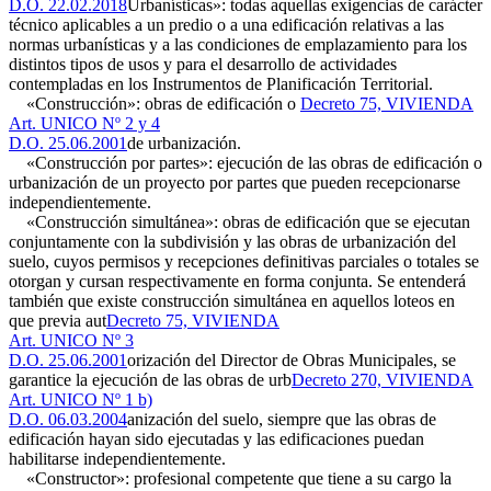
D.O. 22.02.2018
Urbanísticas»: todas aquellas exigencias de carácter
técnico aplicables a un predio o a una edificación relativas a las
normas urbanísticas y a las condiciones de emplazamiento para los
distintos tipos de usos y para el desarrollo de actividades
contempladas en los Instrumentos de Planificación Territorial.
«Construcción»: obras de edificación o
Decreto 75, VIVIENDA
Art. UNICO Nº 2 y 4
D.O. 25.06.2001
de urbanización.
«Construcción por partes»: ejecución de las obras de edificación o
urbanización de un proyecto por partes que pueden recepcionarse
independientemente.
«Construcción simultánea»: obras de edificación que se ejecutan
conjuntamente con la subdivisión y las obras de urbanización del
suelo, cuyos permisos y recepciones definitivas parciales o totales se
otorgan y cursan respectivamente en forma conjunta. Se entenderá
también que existe construcción simultánea en aquellos loteos en
que previa aut
Decreto 75, VIVIENDA
Art. UNICO Nº 3
D.O. 25.06.2001
orización del Director de Obras Municipales, se
garantice la ejecución de las obras de urb
Decreto 270, VIVIENDA
Art. UNICO Nº 1 b)
D.O. 06.03.2004
anización del suelo, siempre que las obras de
edificación hayan sido ejecutadas y las edificaciones puedan
habilitarse independientemente.
«Constructor»: profesional competente que tiene a su cargo la