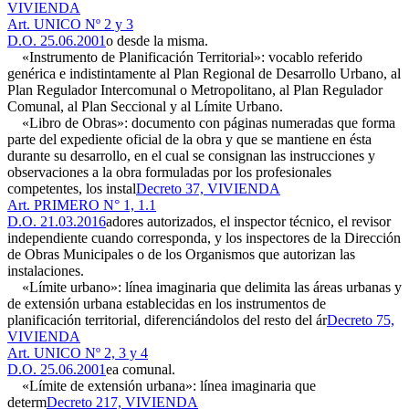
VIVIENDA
Art. UNICO Nº 2 y 3
D.O. 25.06.2001
o desde la misma.
«Instrumento de Planificación Territorial»: vocablo referido
genérica e indistintamente al Plan Regional de Desarrollo Urbano, al
Plan Regulador Intercomunal o Metropolitano, al Plan Regulador
Comunal, al Plan Seccional y al Límite Urbano.
«Libro de Obras»: documento con páginas numeradas que forma
parte del expediente oficial de la obra y que se mantiene en ésta
durante su desarrollo, en el cual se consignan las instrucciones y
observaciones a la obra formuladas por los profesionales
competentes, los instal
Decreto 37, VIVIENDA
Art. PRIMERO N° 1, 1.1
D.O. 21.03.2016
adores autorizados, el inspector técnico, el revisor
independiente cuando corresponda, y los inspectores de la Dirección
de Obras Municipales o de los Organismos que autorizan las
instalaciones.
«Límite urbano»: línea imaginaria que delimita las áreas urbanas y
de extensión urbana establecidas en los instrumentos de
planificación territorial, diferenciándolos del resto del ár
Decreto 75,
VIVIENDA
Art. UNICO Nº 2, 3 y 4
D.O. 25.06.2001
ea comunal.
«Límite de extensión urbana»: línea imaginaria que
determ
Decreto 217, VIVIENDA