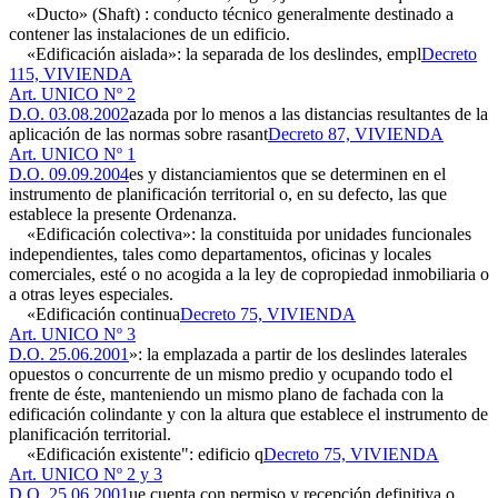
«Ducto» (Shaft) : conducto técnico generalmente destinado a
contener las instalaciones de un edificio.
«Edificación aislada»: la separada de los deslindes, empl
Decreto
115, VIVIENDA
Art. UNICO Nº 2
D.O. 03.08.2002
azada por lo menos a las distancias resultantes de la
aplicación de las normas sobre rasant
Decreto 87, VIVIENDA
Art. UNICO Nº 1
D.O. 09.09.2004
es y distanciamientos que se determinen en el
instrumento de planificación territorial o, en su defecto, las que
establece la presente Ordenanza.
«Edificación colectiva»: la constituida por unidades funcionales
independientes, tales como departamentos, oficinas y locales
comerciales, esté o no acogida a la ley de copropiedad inmobiliaria o
a otras leyes especiales.
«Edificación continua
Decreto 75, VIVIENDA
Art. UNICO Nº 3
D.O. 25.06.2001
»: la emplazada a partir de los deslindes laterales
opuestos o concurrente de un mismo predio y ocupando todo el
frente de éste, manteniendo un mismo plano de fachada con la
edificación colindante y con la altura que establece el instrumento de
planificación territorial.
«Edificación existente": edificio q
Decreto 75, VIVIENDA
Art. UNICO Nº 2 y 3
D.O. 25.06.2001
ue cuenta con permiso y recepción definitiva o