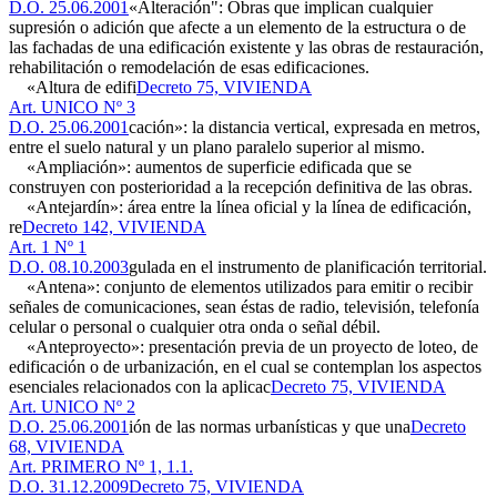
D.O. 25.06.2001
«Alteración": Obras que implican cualquier
supresión o adición que afecte a un elemento de la estructura o de
las fachadas de una edificación existente y las obras de restauración,
rehabilitación o remodelación de esas edificaciones.
«Altura de edifi
Decreto 75, VIVIENDA
Art. UNICO Nº 3
D.O. 25.06.2001
cación»: la distancia vertical, expresada en metros,
entre el suelo natural y un plano paralelo superior al mismo.
«Ampliación»: aumentos de superficie edificada que se
construyen con posterioridad a la recepción definitiva de las obras.
«Antejardín»: área entre la línea oficial y la línea de edificación,
re
Decreto 142, VIVIENDA
Art. 1 Nº 1
D.O. 08.10.2003
gulada en el instrumento de planificación territorial.
«Antena»: conjunto de elementos utilizados para emitir o recibir
señales de comunicaciones, sean éstas de radio, televisión, telefonía
celular o personal o cualquier otra onda o señal débil.
«Anteproyecto»: presentación previa de un proyecto de loteo, de
edificación o de urbanización, en el cual se contemplan los aspectos
esenciales relacionados con la aplicac
Decreto 75, VIVIENDA
Art. UNICO Nº 2
D.O. 25.06.2001
ión de las normas urbanísticas y que una
Decreto
68, VIVIENDA
Art. PRIMERO Nº 1, 1.1.
D.O. 31.12.2009
Decreto 75, VIVIENDA