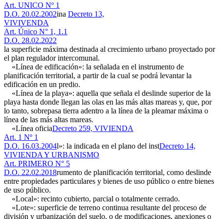
Art. UNICO Nº 1
D.O. 20.02.2002
ina
Decreto 13,
VIVIVENDA
Art. Único N° 1, 1.1
D.O. 28.02.2022
la superficie máxima destinada al crecimiento urbano proyectado por
el plan regulador intercomunal.
«Línea de edificación»: la señalada en el instrumento de
planificación territorial, a partir de la cual se podrá levantar la
edificación en un predio.
«Línea de la playa»: aquella que señala el deslinde superior de la
playa hasta donde llegan las olas en las más altas mareas y, que, por
lo tanto, sobrepasa tierra adentro a la línea de la pleamar máxima o
línea de las más altas mareas.
«Línea oficia
Decreto 259, VIVIENDA
Art. 1 Nº 1
D.O. 16.03.2004
l»: la indicada en el plano del inst
Decreto 14,
VIVIENDA Y URBANISMO
Art. PRIMERO N° 5
D.O. 22.02.2018
rumento de planificación territorial, como deslinde
entre propiedades particulares y bienes de uso público o entre bienes
de uso público.
«Local»: recinto cubierto, parcial o totalmente cerrado.
«Lote»: superficie de terreno continua resultante del proceso de
división y urbanización del suelo, o de modificaciones, anexiones o