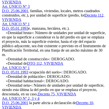
VIVIENDA
Art. UNICO Nº 3
D.O. 25.06.2001
, familias, viviendas, locales, metros cuadrados
construidos, etc.), por unidad de superficie (predio, lot
Decreto 112,
VIVIENDA
Art. UNICO Nº 1
D.O. 05.01.1993
e, manzana, hectárea, etc.).
«Densidad bruta»: Número de unidades por unidad de superficie,
en que la superficie a considerar es la del predio en que se emplaza
el proyecto, más la superficie exterior, hasta el eje del espacio
público adyacente, sea éste existente o previsto en el Instrumento de
Planificación Territorial, en una franja de un ancho máximo de 30
m.
«Densidad de construcción»: DEROGADO.
«Densidad de
DTO 112, VIVIENDA
Art. UNICO Nº 1
D.O. 05.01.1993
ocupación del suelo»: DEROGADO.
«Densidad de población»: DEROGADO.
«Densidad habitacional»: DEROGADO.
«Densidad neta»: Número de unidades por unidad de superficie,
siendo esta última la del predio en que se emplaza el proyecto,
descontada, en su caso,
Decreto 75, VIVIENDA
Art. UNICO Nº 2, 3 y 4
D.O. 25.06.2001
la parte afecta a declaración de
Decreto 10,
VIVIENDA