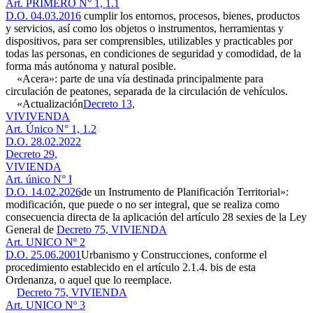
Art. PRIMERO N° 1, 1.1
D.O. 04.03.2016
cumplir los entornos, procesos, bienes, productos
y servicios, así como los objetos o instrumentos, herramientas y
dispositivos, para ser comprensibles, utilizables y practicables por
todas las personas, en condiciones de seguridad y comodidad, de la
forma más autónoma y natural posible.
«Acera»: parte de una vía destinada principalmente para
circulación de peatones, separada de la circulación de vehículos.
«Actualización
Decreto 13,
VIVIVENDA
Art. Único N° 1, 1.2
D.O. 28.02.2022
Decreto 29,
VIVIENDA
Art. único N° I
D.O. 14.02.2026
de un Instrumento de Planificación Territorial»:
modificación, que puede o no ser integral, que se realiza como
consecuencia directa de la aplicación del artículo 28 sexies de la Ley
General de
Decreto 75, VIVIENDA
Art. UNICO Nº 2
D.O. 25.06.2001
Urbanismo y Construcciones, conforme el
procedimiento establecido en el artículo 2.1.4. bis de esta
Ordenanza, o aquel que lo reemplace.
Decreto 75, VIVIENDA
Art. UNICO Nº 3