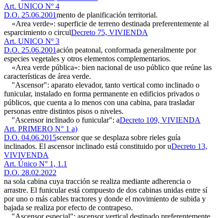
Art. UNICO Nº 4
D.O. 25.06.2001
mento de planificación territorial.
«Area verde»: superficie de terreno destinada preferentemente al
esparcimiento o circul
Decreto 75, VIVIENDA
Art. UNICO Nº 3
D.O. 25.06.2001
ación peatonal, conformada generalmente por
especies vegetales y otros elementos complementarios.
«Area verde pública»: bien nacional de uso público que reúne las
características de área verde.
"Ascensor": aparato elevador, tanto vertical como inclinado o
funicular, instalado en forma permanente en edificios privados o
públicos, que cuenta a lo menos con una cabina, para trasladar
personas entre distintos pisos o niveles.
"Ascensor inclinado o funicular": a
Decreto 109, VIVIENDA
Art. PRIMERO N° 1 a)
D.O. 04.06.2015
scensor que se desplaza sobre rieles guía
inclinados. El ascensor inclinado está constituido por u
Decreto 13,
VIVIVENDA
Art. Único N° 1, 1.1
D.O. 28.02.2022
na sola cabina cuya tracción se realiza mediante adherencia o
arrastre. El funicular está compuesto de dos cabinas unidas entre sí
por uno o más cables tractores y donde el movimiento de subida y
bajada se realiza por efecto de contrapeso.
"Ascensor especial": ascensor vertical destinado preferentemente