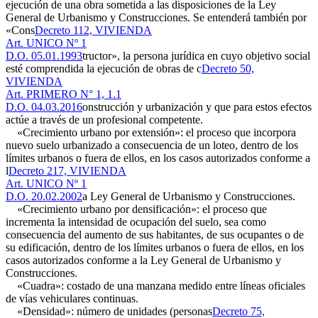
ejecución de una obra sometida a las disposiciones de la Ley
General de Urbanismo y Construcciones. Se entenderá también por
«Cons
Decreto 112, VIVIENDA
Art. UNICO Nº 1
D.O. 05.01.1993
tructor», la persona jurídica en cuyo objetivo social
esté comprendida la ejecución de obras de c
Decreto 50,
VIVIENDA
Art. PRIMERO N° 1, 1.1
D.O. 04.03.2016
onstrucción y urbanización y que para estos efectos
actúe a través de un profesional competente.
«Crecimiento urbano por extensión»: el proceso que incorpora
nuevo suelo urbanizado a consecuencia de un loteo, dentro de los
límites urbanos o fuera de ellos, en los casos autorizados conforme a
l
Decreto 217, VIVIENDA
Art. UNICO Nº 1
D.O. 20.02.2002
a Ley General de Urbanismo y Construcciones.
«Crecimiento urbano por densificación»: el proceso que
incrementa la intensidad de ocupación del suelo, sea como
consecuencia del aumento de sus habitantes, de sus ocupantes o de
su edificación, dentro de los límites urbanos o fuera de ellos, en los
casos autorizados conforme a la Ley General de Urbanismo y
Construcciones.
«Cuadra»: costado de una manzana medido entre líneas oficiales
de vías vehiculares continuas.
«Densidad»: número de unidades (personas
Decreto 75,