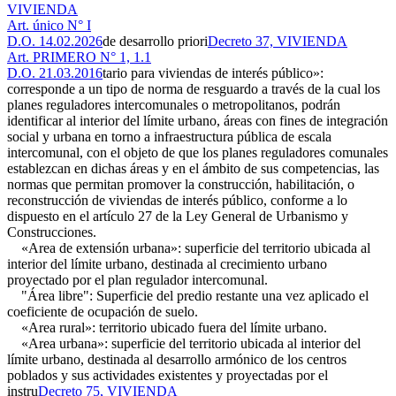
VIVIENDA
Art. único N° I
D.O. 14.02.2026
de desarrollo priori
Decreto 37, VIVIENDA
Art. PRIMERO N° 1, 1.1
D.O. 21.03.2016
tario para viviendas de interés público»:
corresponde a un tipo de norma de resguardo a través de la cual los
planes reguladores intercomunales o metropolitanos, podrán
identificar al interior del límite urbano, áreas con fines de integración
social y urbana en torno a infraestructura pública de escala
intercomunal, con el objeto de que los planes reguladores comunales
establezcan en dichas áreas y en el ámbito de sus competencias, las
normas que permitan promover la construcción, habilitación, o
reconstrucción de viviendas de interés público, conforme a lo
dispuesto en el artículo 27 de la Ley General de Urbanismo y
Construcciones.
«Area de extensión urbana»: superficie del territorio ubicada al
interior del límite urbano, destinada al crecimiento urbano
proyectado por el plan regulador intercomunal.
"Área libre": Superficie del predio restante una vez aplicado el
coeficiente de ocupación de suelo.
«Area rural»: territorio ubicado fuera del límite urbano.
«Area urbana»: superficie del territorio ubicada al interior del
límite urbano, destinada al desarrollo armónico de los centros
poblados y sus actividades existentes y proyectadas por el
instru
Decreto 75, VIVIENDA