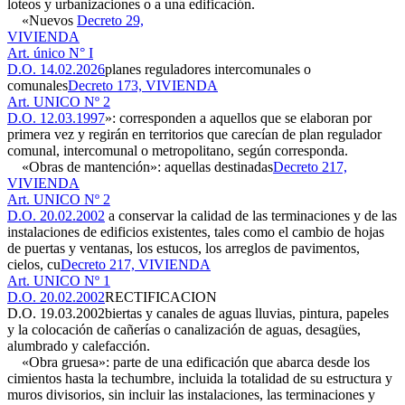
loteos y urbanizaciones o a una edificación.
«Nuevos
Decreto 29,
VIVIENDA
Art. único N° I
D.O. 14.02.2026
planes reguladores intercomunales o
comunales
Decreto 173, VIVIENDA
Art. UNICO Nº 2
D.O. 12.03.1997
»: corresponden a aquellos que se elaboran por
primera vez y regirán en territorios que carecían de plan regulador
comunal, intercomunal o metropolitano, según corresponda.
«Obras de mantención»: aquellas destinadas
Decreto 217,
VIVIENDA
Art. UNICO Nº 2
D.O. 20.02.2002
a conservar la calidad de las terminaciones y de las
instalaciones de edificios existentes, tales como el cambio de hojas
de puertas y ventanas, los estucos, los arreglos de pavimentos,
cielos, cu
Decreto 217, VIVIENDA
Art. UNICO Nº 1
D.O. 20.02.2002
RECTIFICACION
D.O. 19.03.2002
biertas y canales de aguas lluvias, pintura, papeles
y la colocación de cañerías o canalización de aguas, desagües,
alumbrado y calefacción.
«Obra gruesa»: parte de una edificación que abarca desde los
cimientos hasta la techumbre, incluida la totalidad de su estructura y
muros divisorios, sin incluir las instalaciones, las terminaciones y