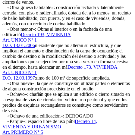
cierres de vanos.
«Obra gruesa habitable»: construcción techada y lateralmente
cerrada, con piso o radier afinado, dotada de, a lo menos, un recinto
de baño habilitado, con puerta, y en el caso de viviendas, dotada,
además, con un recinto de cocina habilitado.
«Obra menor»: Obras al interior o en la fachada de una
edificació
Decreto 193, VIVIENDA
Art. UNICO Nº 1
D.O. 13.01.2006
n existente que no alteran su estructura, y que
implican el aumento o disminución de la carga de ocupación; el
cambio de destino o la modificación del destino o actividad; y las
ampliaciones que se ejecuten por una sola vez o en forma sucesiva
en el tiempo, hasta alcanzar un má
Decreto 173, VIVIENDA
Art. UNICO Nº 1
D.O. 12.03.1997
ximo de 100 m² de superficie ampliada.
«Obra nueva»: la que se construye sin utilizar partes o elementos
de alguna construcción preexistente en el predio.
«Ochavo»: chaflán que se aplica a un edificio o cierro situado en
la esquina de vías de circulación vehicular o peatonal y que en los
predios de esquinas rectangulares se constituye como servidumbre
de vista.
«Ochavo de una edificación»: DEROGADO.
«Parque»: espacio libre de uso públ
Decreto 14,
VIVIENDA Y URBANISMO
Art. PRIMERO N° 5