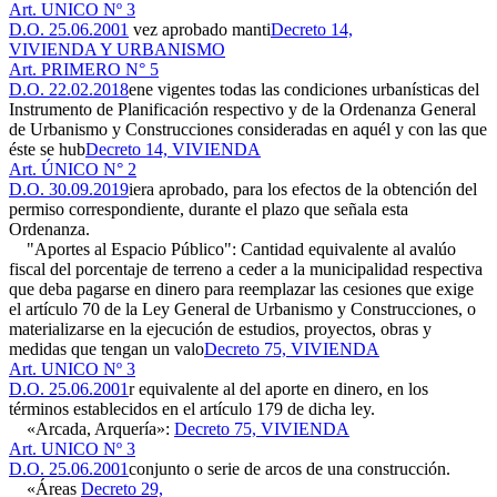
Art. UNICO Nº 3
D.O. 25.06.2001
vez aprobado manti
Decreto 14,
VIVIENDA Y URBANISMO
Art. PRIMERO N° 5
D.O. 22.02.2018
ene vigentes todas las condiciones urbanísticas del
Instrumento de Planificación respectivo y de la Ordenanza General
de Urbanismo y Construcciones consideradas en aquél y con las que
éste se hub
Decreto 14, VIVIENDA
Art. ÚNICO N° 2
D.O. 30.09.2019
iera aprobado, para los efectos de la obtención del
permiso correspondiente, durante el plazo que señala esta
Ordenanza.
"Aportes al Espacio Público": Cantidad equivalente al avalúo
fiscal del porcentaje de terreno a ceder a la municipalidad respectiva
que deba pagarse en dinero para reemplazar las cesiones que exige
el artículo 70 de la Ley General de Urbanismo y Construcciones, o
materializarse en la ejecución de estudios, proyectos, obras y
medidas que tengan un valo
Decreto 75, VIVIENDA
Art. UNICO Nº 3
D.O. 25.06.2001
r equivalente al del aporte en dinero, en los
términos establecidos en el artículo 179 de dicha ley.
«Arcada, Arquería»:
Decreto 75, VIVIENDA
Art. UNICO Nº 3
D.O. 25.06.2001
conjunto o serie de arcos de una construcción.
«Áreas
Decreto 29,