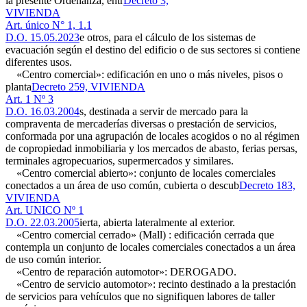
la presente Ordenanza, entr
Decreto 3,
VIVIENDA
Art. único N° 1, 1.1
D.O. 15.05.2023
e otros, para el cálculo de los sistemas de
evacuación según el destino del edificio o de sus sectores si contiene
diferentes usos.
«Centro comercial»: edificación en uno o más niveles, pisos o
planta
Decreto 259, VIVIENDA
Art. 1 Nº 3
D.O. 16.03.2004
s, destinada a servir de mercado para la
compraventa de mercaderías diversas o prestación de servicios,
conformada por una agrupación de locales acogidos o no al régimen
de copropiedad inmobiliaria y los mercados de abasto, ferias persas,
terminales agropecuarios, supermercados y similares.
«Centro comercial abierto»: conjunto de locales comerciales
conectados a un área de uso común, cubierta o descub
Decreto 183,
VIVIENDA
Art. UNICO Nº 1
D.O. 22.03.2005
ierta, abierta lateralmente al exterior.
«Centro comercial cerrado» (Mall) : edificación cerrada que
contempla un conjunto de locales comerciales conectados a un área
de uso común interior.
«Centro de reparación automotor»: DEROGADO.
«Centro de servicio automotor»: recinto destinado a la prestación
de servicios para vehículos que no signifiquen labores de taller