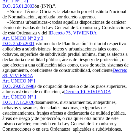
Art. 1 Nº 1 a)
D.O. 25.01.2003
ón (INN).".
«Norma Técnica Oficial»: la elaborada por el Instituto Nacional
de Normalización, aprobada por decreto supremo.
«Normas urbanísticas»: todas aquellas disposiciones de carácter
técnico derivadas de la Ley General de Urbanismo y Construcciones
de esta Ordenanza y del I
Decreto 75, VIVIENDA
Art. UNICO Nº 2 y 3
D.O. 25.06.2001
nstrumento de Planificación Territorial respectivo
aplicables a subdivisiones, loteos y urbanizaciones tales como,
ochavos, superficie de subdivisión predial mínima, franjas afectas a
declaratoria de utilidad pública, áreas de riesgo y de protección, o
que afecten a una edificación tales como, usos de suelo, sistemas de
agrupamiento, coeficientes de constructibilidad, coeficiente
Decreto
89, VIVIENDA
Art. UNICO Nº I
D.O. 29.07.1998
s de ocupación de suelo o de los pisos superiores,
alturas máximas de edificación, a
Decreto 10, VIVIENDA
Art. ÚNICO N° 1
D.O. 17.12.2020
dosamientos, distanciamientos, antejardines,
ochavos y rasantes, densidades máximas, exigencias de
estacionamientos, franjas afectas a declaratoria de utilidad pública,
áreas de riesgo y de protección, o cualquier otra norma de este
mismo carácter, contenida en la Ley General de Urbanismo y
Construcciones o en esta Ordenanza, aplicables a subdivisiones,