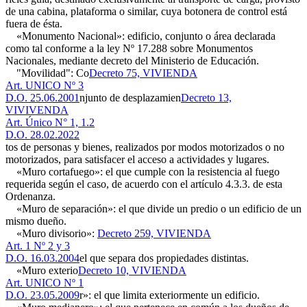
de una cabina, plataforma o similar, cuya botonera de control está
fuera de ésta.
«Monumento Nacional»: edificio, conjunto o área declarada
como tal conforme a la ley Nº 17.288 sobre Monumentos
Nacionales, mediante decreto del Ministerio de Educación.
"Movilidad": Co
Decreto 75, VIVIENDA
Art. UNICO Nº 3
D.O. 25.06.2001
njunto de desplazamien
Decreto 13,
VIVIVENDA
Art. Único N° 1, 1.2
D.O. 28.02.2022
tos de personas y bienes, realizados por modos motorizados o no
motorizados, para satisfacer el acceso a actividades y lugares.
«Muro cortafuego»: el que cumple con la resistencia al fuego
requerida según el caso, de acuerdo con el artículo 4.3.3. de esta
Ordenanza.
«Muro de separación»: el que divide un predio o un edificio de un
mismo dueño.
«Muro divisorio»:
Decreto 259, VIVIENDA
Art. 1 Nº 2 y 3
D.O. 16.03.2004
el que separa dos propiedades distintas.
«Muro exterio
Decreto 10, VIVIENDA
Art. UNICO Nº 1
D.O. 23.05.2009
r»: el que limita exteriormente un edificio.