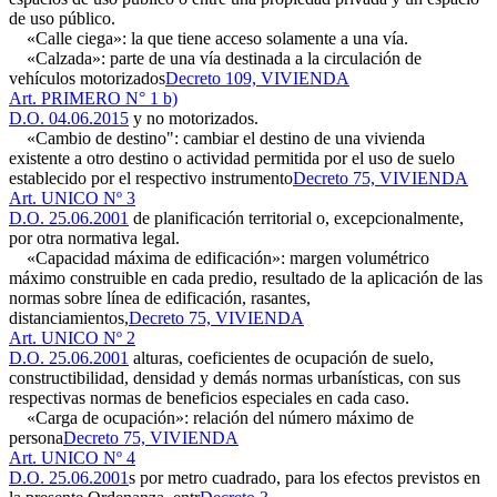
de uso público.
«Calle ciega»: la que tiene acceso solamente a una vía.
«Calzada»: parte de una vía destinada a la circulación de
vehículos motorizados
Decreto 109, VIVIENDA
Art. PRIMERO N° 1 b)
D.O. 04.06.2015
y no motorizados.
«Cambio de destino": cambiar el destino de una vivienda
existente a otro destino o actividad permitida por el uso de suelo
establecido por el respectivo instrumento
Decreto 75, VIVIENDA
Art. UNICO Nº 3
D.O. 25.06.2001
de planificación territorial o, excepcionalmente,
por otra normativa legal.
«Capacidad máxima de edificación»: margen volumétrico
máximo construible en cada predio, resultado de la aplicación de las
normas sobre línea de edificación, rasantes,
distanciamientos,
Decreto 75, VIVIENDA
Art. UNICO Nº 2
D.O. 25.06.2001
alturas, coeficientes de ocupación de suelo,
constructibilidad, densidad y demás normas urbanísticas, con sus
respectivas normas de beneficios especiales en cada caso.
«Carga de ocupación»: relación del número máximo de
persona
Decreto 75, VIVIENDA
Art. UNICO Nº 4
D.O. 25.06.2001
s por metro cuadrado, para los efectos previstos en