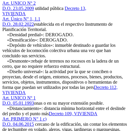
Art. UNICO Nº 2
D.O. 23.05.2009
utilidad pública
Decreto 13,
VIVIENDA
Art. Único N° 1, 1.1
D.O. 28.02.2022
establecida en el respectivo Instrumento de
Planificación Territorial.
«Densidad predial»: DEROGADO.
«Densificación»: DEROGADO.
«Depósito de vehículos»: inmueble destinado a guardar los
vehículos de locomoción colectiva urbana una vez que han
concluido sus servicios.
«Desmonte»:rebaje de terrenos no rocosos en la ladera de un
cerro, que no requiere refuerzo estructural.
«Diseño universal»: la actividad por la que se conciben o
proyectan, desde el origen, entornos, procesos, bienes, productos,
servicios, objetos, instrumentos, dispositivos o herramientas de
forma que puedan ser utilizados por todas las pers
Decreto 112,
VIVIENDA
Art. UNICO Nº 1
D.O. 05.01.1993
onas o en su mayor extensión posible.
«Distanciamiento»: distancia mínima horizontal entre el deslinde
del predio y el punto más
Decreto 109, VIVIENDA
Art. PRIMERO N° 1 c)
D.O. 04.06.2015
cercano de la edificación, sin contar los elementos
de techumbre en volado, aleros, vigas, jardineras o marquesinas.