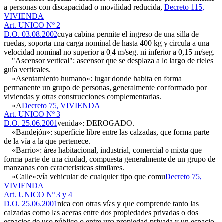
a personas con discapacidad o movilidad reducida,
Decreto 115,
VIVIENDA
Art. UNICO Nº 2
D.O. 03.08.2002
cuya cabina permite el ingreso de una silla de
ruedas, soporta una carga nominal de hasta 400 kg y circula a una
velocidad nominal no superior a 0,4 m/seg. ni inferior a 0,15 m/seg.
"Ascensor vertical": ascensor que se desplaza a lo largo de rieles
guía verticales.
«Asentamiento humano»: lugar donde habita en forma
permanente un grupo de personas, generalmente conformado por
viviendas y otras construcciones complementarias.
«A
Decreto 75, VIVIENDA
Art. UNICO Nº 3
D.O. 25.06.2001
venida»: DEROGADO.
«Bandejón»: superficie libre entre las calzadas, que forma parte
de la vía a la que pertenece.
«Barrio»: área habitacional, industrial, comercial o mixta que
forma parte de una ciudad, compuesta generalmente de un grupo de
manzanas con características similares.
«Calle»:vía vehicular de cualquier tipo que comu
Decreto 75,
VIVIENDA
Art. UNICO Nº 3 y 4
D.O. 25.06.2001
nica con otras vías y que comprende tanto las
calzadas como las aceras entre dos propiedades privadas o dos
espacios de uso público o entre una propiedad privada y un espacio