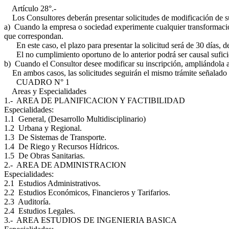
Artículo 28°.-
Los Consultores deberán presentar solicitudes de modificación de su 
a) Cuando la empresa o sociedad experimente cualquier transformación
que correspondan.
En este caso, el plazo para presentar la solicitud será de 30 días, 
El no cumplimiento oportuno de lo anterior podrá ser causal suficien
b) Cuando el Consultor desee modificar su inscripción, ampliándola a 
En ambos casos, las solicitudes seguirán el mismo trámite señalado en
CUADRO N° 1
Areas y Especialidades
1.- AREA DE PLANIFICACION Y FACTIBILIDAD
Especialidades:
1.1 General, (Desarrollo Multidisciplinario)
1.2 Urbana y Regional.
1.3 De Sistemas de Transporte.
1.4 De Riego y Recursos Hídricos.
1.5 De Obras Sanitarias.
2.- AREA DE ADMINISTRACION
Especialidades:
2.1 Estudios Administrativos.
2.2 Estudios Económicos, Financieros y Tarifarios.
2.3 Auditoría.
2.4 Estudios Legales.
3.- AREA ESTUDIOS DE INGENIERIA BASICA