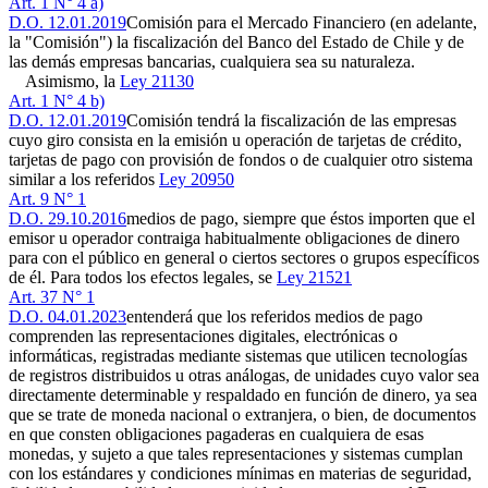
Art. 1 N° 4 a)
D.O. 12.01.2019
Comisión para el Mercado Financiero (en adelante,
la "Comisión") la fiscalización del Banco del Estado de Chile y de
las demás empresas bancarias, cualquiera sea su naturaleza.
Asimismo, la
Ley 21130
Art. 1 N° 4 b)
D.O. 12.01.2019
Comisión tendrá la fiscalización de las empresas
cuyo giro consista en la emisión u operación de tarjetas de crédito,
tarjetas de pago con provisión de fondos o de cualquier otro sistema
similar a los referidos
Ley 20950
Art. 9 N° 1
D.O. 29.10.2016
medios de pago, siempre que éstos importen que el
emisor u operador contraiga habitualmente obligaciones de dinero
para con el público en general o ciertos sectores o grupos específicos
de él. Para todos los efectos legales, se
Ley 21521
Art. 37 N° 1
D.O. 04.01.2023
entenderá que los referidos medios de pago
comprenden las representaciones digitales, electrónicas o
informáticas, registradas mediante sistemas que utilicen tecnologías
de registros distribuidos u otras análogas, de unidades cuyo valor sea
directamente determinable y respaldado en función de dinero, ya sea
que se trate de moneda nacional o extranjera, o bien, de documentos
en que consten obligaciones pagaderas en cualquiera de esas
monedas, y sujeto a que tales representaciones y sistemas cumplan
con los estándares y condiciones mínimas en materias de seguridad,