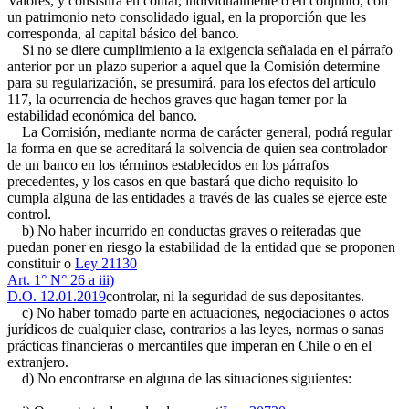
Valores, y consistirá en contar, individualmente o en conjunto, con
un patrimonio neto consolidado igual, en la proporción que les
corresponda, al capital básico del banco.
Si no se diere cumplimiento a la exigencia señalada en el párrafo
anterior por un plazo superior a aquel que la Comisión determine
para su regularización, se presumirá, para los efectos del artículo
117, la ocurrencia de hechos graves que hagan temer por la
estabilidad económica del banco.
La Comisión, mediante norma de carácter general, podrá regular
la forma en que se acreditará la solvencia de quien sea controlador
de un banco en los términos establecidos en los párrafos
precedentes, y los casos en que bastará que dicho requisito lo
cumpla alguna de las entidades a través de las cuales se ejerce este
control.
b) No haber incurrido en conductas graves o reiteradas que
puedan poner en riesgo la estabilidad de la entidad que se proponen
constituir o
Ley 21130
Art. 1° N° 26 a iii)
D.O. 12.01.2019
controlar, ni la seguridad de sus depositantes.
c) No haber tomado parte en actuaciones, negociaciones o actos
jurídicos de cualquier clase, contrarios a las leyes, normas o sanas
prácticas financieras o mercantiles que imperan en Chile o en el
extranjero.
d) No encontrarse en alguna de las situaciones siguientes: