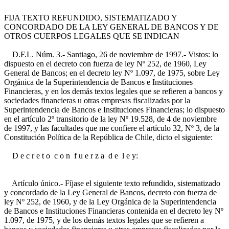
FIJA TEXTO REFUNDIDO, SISTEMATIZADO Y
CONCORDADO DE LA LEY GENERAL DE BANCOS Y DE
OTROS CUERPOS LEGALES QUE SE INDICAN
D.F.L. Núm. 3.- Santiago, 26 de noviembre de 1997.- Vistos: lo
dispuesto en el decreto con fuerza de ley Nº 252, de 1960, Ley
General de Bancos; en el decreto ley Nº 1.097, de 1975, sobre Ley
Orgánica de la Superintendencia de Bancos e Instituciones
Financieras, y en los demás textos legales que se refieren a bancos y
sociedades financieras u otras empresas fiscalizadas por la
Superintendencia de Bancos e Instituciones Financieras; lo dispuesto
en el artículo 2º transitorio de la ley Nº 19.528, de 4 de noviembre
de 1997, y las facultades que me confiere el artículo 32, Nº 3, de la
Constitución Política de la República de Chile, dicto el siguiente:
D e c r e t o c o n f u e r z a d e l e y:
Artículo único.- Fíjase el siguiente texto refundido, sistematizado
y concordado de la Ley General de Bancos, decreto con fuerza de
ley Nº 252, de 1960, y de la Ley Orgánica de la Superintendencia
de Bancos e Instituciones Financieras contenida en el decreto ley Nº
1.097, de 1975, y de los demás textos legales que se refieren a