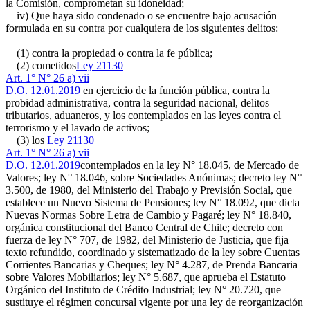
la Comisión, comprometan su idoneidad;
iv) Que haya sido condenado o se encuentre bajo acusación
formulada en su contra por cualquiera de los siguientes delitos:
(1) contra la propiedad o contra la fe pública;
(2) cometidos
Ley 21130
Art. 1° N° 26 a) vii
D.O. 12.01.2019
en ejercicio de la función pública, contra la
probidad administrativa, contra la seguridad nacional, delitos
tributarios, aduaneros, y los contemplados en las leyes contra el
terrorismo y el lavado de activos;
(3) los
Ley 21130
Art. 1° N° 26 a) vii
D.O. 12.01.2019
contemplados en la ley N° 18.045, de Mercado de
Valores; ley N° 18.046, sobre Sociedades Anónimas; decreto ley N°
3.500, de 1980, del Ministerio del Trabajo y Previsión Social, que
establece un Nuevo Sistema de Pensiones; ley N° 18.092, que dicta
Nuevas Normas Sobre Letra de Cambio y Pagaré; ley N° 18.840,
orgánica constitucional del Banco Central de Chile; decreto con
fuerza de ley N° 707, de 1982, del Ministerio de Justicia, que fija
texto refundido, coordinado y sistematizado de la ley sobre Cuentas
Corrientes Bancarias y Cheques; ley N° 4.287, de Prenda Bancaria
sobre Valores Mobiliarios; ley N° 5.687, que aprueba el Estatuto
Orgánico del Instituto de Crédito Industrial; ley N° 20.720, que
sustituye el régimen concursal vigente por una ley de reorganización