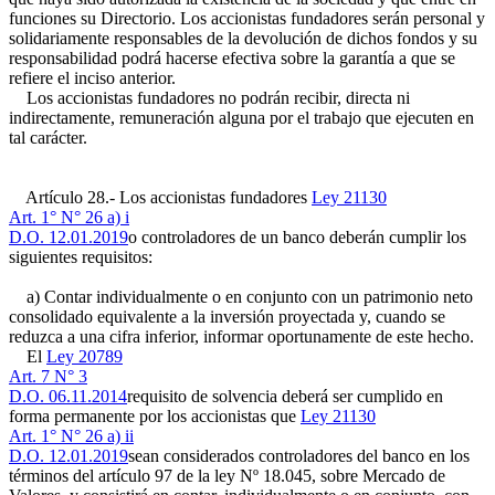
funciones su Directorio. Los accionistas fundadores serán personal y
solidariamente responsables de la devolución de dichos fondos y su
responsabilidad podrá hacerse efectiva sobre la garantía a que se
refiere el inciso anterior.
Los accionistas fundadores no podrán recibir, directa ni
indirectamente, remuneración alguna por el trabajo que ejecuten en
tal carácter.
Artículo 28.- Los accionistas fundadores
Ley 21130
Art. 1° N° 26 a) i
D.O. 12.01.2019
o controladores de un banco deberán cumplir los
siguientes requisitos:
a) Contar individualmente o en conjunto con un patrimonio neto
consolidado equivalente a la inversión proyectada y, cuando se
reduzca a una cifra inferior, informar oportunamente de este hecho.
El
Ley 20789
Art. 7 N° 3
D.O. 06.11.2014
requisito de solvencia deberá ser cumplido en
forma permanente por los accionistas que
Ley 21130
Art. 1° N° 26 a) ii
D.O. 12.01.2019
sean considerados controladores del banco en los
términos del artículo 97 de la ley Nº 18.045, sobre Mercado de