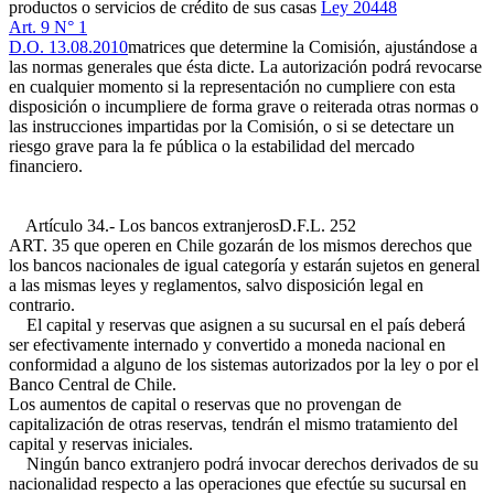
productos o servicios de crédito de sus casas
Ley 20448
Art. 9 N° 1
D.O. 13.08.2010
matrices que determine la Comisión, ajustándose a
las normas generales que ésta dicte. La autorización podrá revocarse
en cualquier momento si la representación no cumpliere con esta
disposición o incumpliere de forma grave o reiterada otras normas o
las instrucciones impartidas por la Comisión, o si se detectare un
riesgo grave para la fe pública o la estabilidad del mercado
financiero.
Artículo 34.- Los bancos extranjeros
D.F.L. 252
ART. 35
que operen en Chile gozarán de los mismos derechos que
los bancos nacionales de igual categoría y estarán sujetos en general
a las mismas leyes y reglamentos, salvo disposición legal en
contrario.
El capital y reservas que asignen a su sucursal en el país deberá
ser efectivamente internado y convertido a moneda nacional en
conformidad a alguno de los sistemas autorizados por la ley o por el
Banco Central de Chile.
Los aumentos de capital o reservas que no provengan de
capitalización de otras reservas, tendrán el mismo tratamiento del
capital y reservas iniciales.
Ningún banco extranjero podrá invocar derechos derivados de su
nacionalidad respecto a las operaciones que efectúe su sucursal en