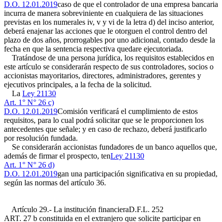
D.O. 12.01.2019
caso de que el controlador de una empresa bancaria
incurra de manera sobreviniente en cualquiera de las situaciones
previstas en los numerales iv, v y vi de la letra d) del inciso anterior,
deberá enajenar las acciones que le otorguen el control dentro del
plazo de dos años, prorrogables por uno adicional, contado desde la
fecha en que la sentencia respectiva quedare ejecutoriada.
Tratándose de una persona jurídica, los requisitos establecidos en
este artículo se considerarán respecto de sus controladores, socios o
accionistas mayoritarios, directores, administradores, gerentes y
ejecutivos principales, a la fecha de la solicitud.
La
Ley 21130
Art. 1° N° 26 c)
D.O. 12.01.2019
Comisión verificará el cumplimiento de estos
requisitos, para lo cual podrá solicitar que se le proporcionen los
antecedentes que señale; y en caso de rechazo, deberá justificarlo
por resolución fundada.
Se considerarán accionistas fundadores de un banco aquellos que,
además de firmar el prospecto, ten
Ley 21130
Art. 1° N° 26 d)
D.O. 12.01.2019
gan una participación significativa en su propiedad,
según las normas del artículo 36.
Artículo 29.- La institución financiera
D.F.L. 252
ART. 27 b
constituida en el extranjero que solicite participar en