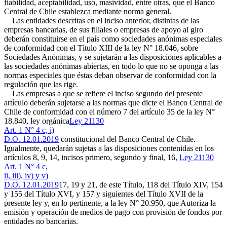
fiabilidad, aceptabilidad, uso, masividad, entre otras, que el Banco
Central de Chile establezca mediante norma general.
Las entidades descritas en el inciso anterior, distintas de las
empresas bancarias, de sus filiales o empresas de apoyo al giro
deberán constituirse en el país como sociedades anónimas especiales
de conformidad con el Título XIII de la ley N° 18.046, sobre
Sociedades Anónimas, y se sujetarán a las disposiciones aplicables a
las sociedades anónimas abiertas, en todo lo que no se oponga a las
normas especiales que éstas deban observar de conformidad con la
regulación que las rige.
Las empresas a que se refiere el inciso segundo del presente
artículo deberán sujetarse a las normas que dicte el Banco Central de
Chile de conformidad con el número 7 del artículo 35 de la ley N°
18.840, ley orgánica
Ley 21130
Art. 1 N° 4 c, i)
D.O. 12.01.2019
constitucional del Banco Central de Chile.
Igualmente, quedarán sujetas a las disposiciones contenidas en los
artículos 8, 9, 14, incisos primero, segundo y final, 16,
Ley 21130
Art. 1 N° 4 c,
ii, iii), iv) y v)
D.O. 12.01.2019
17, 19 y 21, de este Título, 118 del Título XIV, 154
y 155 del Título XVI, y 157 y siguientes del Título XVII de la
presente ley y, en lo pertinente, a la ley N° 20.950, que Autoriza la
emisión y operación de medios de pago con provisión de fondos por
entidades no bancarias.