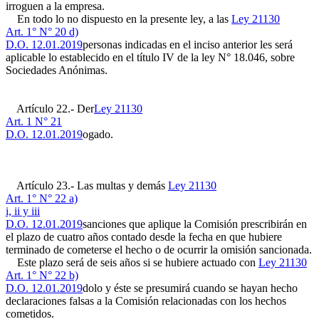
irroguen a la empresa.
En todo lo no dispuesto en la presente ley, a las
Ley 21130
Art. 1° N° 20 d)
D.O. 12.01.2019
personas indicadas en el inciso anterior les será
aplicable lo establecido en el título IV de la ley N° 18.046, sobre
Sociedades Anónimas.
Artículo 22.- Der
Ley 21130
Art. 1 N° 21
D.O. 12.01.2019
ogado.
Artículo 23.- Las multas y demás
Ley 21130
Art. 1° N° 22 a)
i, ii y iii
D.O. 12.01.2019
sanciones que aplique la Comisión prescribirán en
el plazo de cuatro años contado desde la fecha en que hubiere
terminado de cometerse el hecho o de ocurrir la omisión sancionada.
Este plazo será de seis años si se hubiere actuado con
Ley 21130
Art. 1° N° 22 b)
D.O. 12.01.2019
dolo y éste se presumirá cuando se hayan hecho
declaraciones falsas a la Comisión relacionadas con los hechos
cometidos.