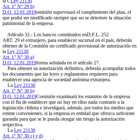
la C
Ley 21130
Art. 1° N° 29 b)
D.O. 12.01.2019
omisión supervisará el cumplimiento del plan, el
que podrá ser modificado siempre que no se deteriore la situación
patrimonial de la empresa.
Artículo 32.- Los bancos constituidos en
D.F.L. 252
ART. 29
el extranjero, para establecer sucursal en el país, deberán
obtener de la Comisión un certificado provisional de autorización en
la
Ley 21130
Art. 1° N° 30 a)
D.O. 12.01.2019
forma señalada en el artículo 27.
Para obtener su autorización definitiva, deberán acompañar todos
los documentos que las leyes y reglamentos requieren para
establecer una agencia de sociedad anónima extranjera.
La
Ley 21130
Art. 1° N° 30 b)
D.O. 12.01.2019
Comisión examinará los estatutos de la empresa
con el fin de establecer que no hay en ellos nada contrario a la
legislación chilena e investigará, además, por todos los medios que
estime convenientes, si la empresa es entidad que ofrezca suficiente
garantía para que se le pueda otorgar sin riesgo la autorización
respectiva.
La
Ley 21130
Art. 1° N° 30 c) y d)