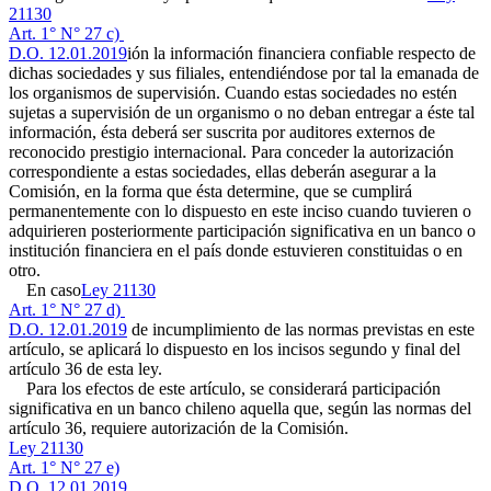
21130
Art. 1° N° 27 c)
D.O. 12.01.2019
ión la información financiera confiable respecto de
dichas sociedades y sus filiales, entendiéndose por tal la emanada de
los organismos de supervisión. Cuando estas sociedades no estén
sujetas a supervisión de un organismo o no deban entregar a éste tal
información, ésta deberá ser suscrita por auditores externos de
reconocido prestigio internacional. Para conceder la autorización
correspondiente a estas sociedades, ellas deberán asegurar a la
Comisión, en la forma que ésta determine, que se cumplirá
permanentemente con lo dispuesto en este inciso cuando tuvieren o
adquirieren posteriormente participación significativa en un banco o
institución financiera en el país donde estuvieren constituidas o en
otro.
En caso
Ley 21130
Art. 1° N° 27 d)
D.O. 12.01.2019
de incumplimiento de las normas previstas en este
artículo, se aplicará lo dispuesto en los incisos segundo y final del
artículo 36 de esta ley.
Para los efectos de este artículo, se considerará participación
significativa en un banco chileno aquella que, según las normas del
artículo 36, requiere autorización de la Comisión.
Ley 21130
Art. 1° N° 27 e)
D.O. 12.01.2019