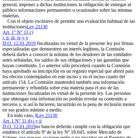
general, imponer a dichas instituciones la obligación de entregar al
público informaciones permanentes u ocasionales sobre las mismas
materias.
Con el objeto exclusivo de permitir una evaluación habitual de las
instituciones
Ley 21130
Art. 1° N° 11 c)
i, ii, iii, iv y v
D.O. 12.01.2019
fiscalizadas en virtud de la presente ley por firmas
especializadas que demuestren un interés legítimo, la Comisión
deberá darles a conocer la nómina de los deudores de las entidades
antes señaladas, los saldos de sus obligaciones y las garantías que
hayan constituido. Lo anterior sólo procederá cuando la Comisión
haya aprobado su inscripción en un registro especial que abrirá para
los efectos contemplados en este inciso y en el inciso cuarto del
artículo 154. La Comisión mantendrá también una información
permanente y refundida sobre esta materia para el uso de las
instituciones fiscalizadas en virtud de la presente ley. Las personas
que obtengan esta información no podrán revelar su contenido a
terceros y, si así lo hicieren, incurrirán en la pena de reclusión menor
en sus grados mínimo a medio.
En todo caso, l
Ley 21130
Art. 1 N° 11 d) i y ii
D.O. 12.01.2019
os bancos deberán cumplir con la obligación que
establece el artículo 9º de la ley Nº 18.045, sobre Mercado de
Valores, sea que sus acciones estén o no inscritas en el Registro de