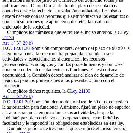
se inscribirá en el Registro de Comercio del domicilio social y se
publicará en el Diario Oficial dentro del plazo de sesenta días
contados desde la fecha de la resolución aprobatoria. Lo mismo
deberá hacerse con las reformas que se introduzcan a los estatutos o
con las resoluciones que aprueben o decreten la disolución
anticipada de la sociedad.
Cumplidos los trámites a que se refiere el inciso anterior, la C
Ley
21130
Art. 1° N° 29 b)
D.O. 12.01.2019
omisión comprobará, dentro del plazo de 90 días, si
la empresa bancaria se encuentra preparada para iniciar sus
actividades y, especialmente, si cuenta con los recursos
profesionales, tecnológicos y con los procedimientos y controles
para emprender adecuadamente sus funciones. En esta misma
oportunidad, la Comisión deberá analizar el plan de desarrollo de
negocios para los primeros tres años presentado junto con el
prospecto.
Cumplidos dichos requisitos, la C
Ley 21130
Art. 1° N° 29 b)
D.O. 12.01.2019
omisión, dentro de un plazo de 30 días, concederá
la autorización para funcionar. Asimismo, fijará un plazo no superior
a 1 año para que la empresa inicie sus actividades, lo que la
habilitará para dar comienzo a sus operaciones, le conferirá las
facultades y le impondrá las obligaciones establecidas en esta ley.
Durante el período de tres años a que se refiere el inciso tercero,