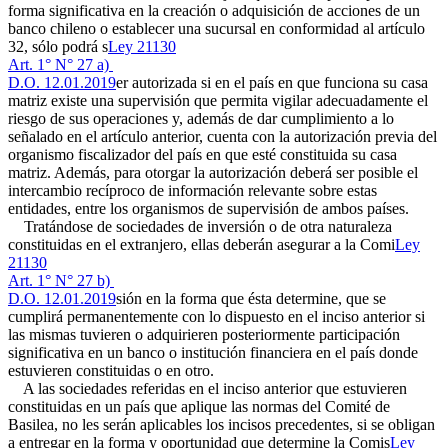
forma significativa en la creación o adquisición de acciones de un
banco chileno o establecer una sucursal en conformidad al artículo
32, sólo podrá s
Ley 21130
Art. 1° N° 27 a)
D.O. 12.01.2019
er autorizada si en el país en que funciona su casa
matriz existe una supervisión que permita vigilar adecuadamente el
riesgo de sus operaciones y, además de dar cumplimiento a lo
señalado en el artículo anterior, cuenta con la autorización previa del
organismo fiscalizador del país en que esté constituida su casa
matriz. Además, para otorgar la autorización deberá ser posible el
intercambio recíproco de información relevante sobre estas
entidades, entre los organismos de supervisión de ambos países.
Tratándose de sociedades de inversión o de otra naturaleza
constituidas en el extranjero, ellas deberán asegurar a la Comi
Ley
21130
Art. 1° N° 27 b)
D.O. 12.01.2019
sión en la forma que ésta determine, que se
cumplirá permanentemente con lo dispuesto en el inciso anterior si
las mismas tuvieren o adquirieren posteriormente participación
significativa en un banco o institución financiera en el país donde
estuvieren constituidas o en otro.
A las sociedades referidas en el inciso anterior que estuvieren
constituidas en un país que aplique las normas del Comité de
Basilea, no les serán aplicables los incisos precedentes, si se obligan
a entregar en la forma y oportunidad que determine la Comis
Ley