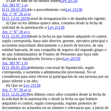
i) Que se trate de un deudor someti
Ley 20720
Art. 383 N° 1 a)
D.O. 09.01.2014
do a procedimiento con
Ley 21130
Art. 1° N° 26 a) iv
D.O. 12.01.2019
cursal de reorganización o de liquidación vigente;
ii) Que en los últimos quince años, contados desde la fecha de
solicitud de la autorización o
Ley 21130
Art. 1° N° 26 a) v
D.O. 12.01.2019
desde la fecha en que hubiere adquirido el control,
según corresponda, haya sido director, gerente, ejecutivo principal o
accionista mayoritario directamente o a través de terceros, de una
entidad bancaria, de una compañía de seguros del segundo grupo o
de una Administradora de Fondos de Pensiones que haya sido
declarada en liquidación forzosa o proc
Ley 20720
Art. 383 N° 1 b)
D.O. 09.01.2014
edimiento concursal de liquidación, según
corresponda, o sometida a administración provisional. No se
considerará para estos efectos la participación de una persona por un
plazo inferior a un año;
iii) Que en
Ley 21130
Art. 1° N° 26 a) vi
D.O. 12.01.2019
los últimos cinco años contados desde la fecha de
la solicitud de la autorización o desde la fecha en que hubiere
adquirido el control, según corresponda, registre protestos de
documentos no aclarados en un número o relevancia que, a juicio de