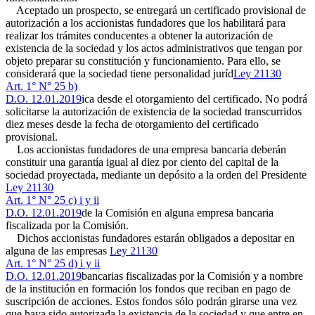
Aceptado un prospecto, se entregará un certificado provisional de
autorización a los accionistas fundadores que los habilitará para
realizar los trámites conducentes a obtener la autorización de
existencia de la sociedad y los actos administrativos que tengan por
objeto preparar su constitución y funcionamiento. Para ello, se
considerará que la sociedad tiene personalidad juríd
Ley 21130
Art. 1° N° 25 b)
D.O. 12.01.2019
ica desde el otorgamiento del certificado. No podrá
solicitarse la autorización de existencia de la sociedad transcurridos
diez meses desde la fecha de otorgamiento del certificado
provisional.
Los accionistas fundadores de una empresa bancaria deberán
constituir una garantía igual al diez por ciento del capital de la
sociedad proyectada, mediante un depósito a la orden del Presidente
Ley 21130
Art. 1° N° 25 c) i y ii
D.O. 12.01.2019
de la Comisión en alguna empresa bancaria
fiscalizada por la Comisión.
Dichos accionistas fundadores estarán obligados a depositar en
alguna de las empresas
Ley 21130
Art. 1° N° 25 d) i y ii
D.O. 12.01.2019
bancarias fiscalizadas por la Comisión y a nombre
de la institución en formación los fondos que reciban en pago de
suscripción de acciones. Estos fondos sólo podrán girarse una vez
que haya sido autorizada la existencia de la sociedad y que entre en