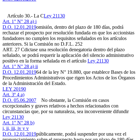
Artículo 30.- La C
Ley 21130
Art. 1° N° 28 a) i
D.O. 12.01.2019
omisión, dentro del plazo de 180 días, podrá
rechazar el prospecto por resolución fundada en que los accionistas
fundadores no cumplen los requisitos señalados en los artículos
anteriores. Si la Comisión no
D.F.L. 252
ART. 27 C
dictase una resolución denegatoria dentro del plazo
señalado, se podrá requerir la aplicación del silencio administrativo
positivo en la forma señalada en el artículo
Ley 21130
Art. 1° N° 28 a) ii
D.O. 12.01.2019
64 de la ley N° 19.880, que establece Bases de los
Procedimientos Administrativos que rigen los Actos de los Órganos
de la Administración del Estado.
LEY 20190
Art. 3º 4 a)
D.O. 05.06.2007
No obstante, la Comisión en casos
excepcionales y graves relativos a hechos relacionados con
circunstancias que, por su naturaleza, sea inconveniente difundir
Ley 21130
Art. 1° N° 28 b)
i, ii, iii, iv y v
D.O. 12.01.2019
públicamente, podrá suspender por una vez el
pronunciamiento sobre el prospecto hasta por un plazo de 180 días