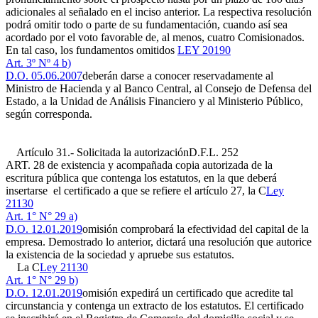
adicionales al señalado en el inciso anterior. La respectiva resolución
podrá omitir todo o parte de su fundamentación, cuando así sea
acordado por el voto favorable de, al menos, cuatro Comisionados.
En tal caso, los fundamentos omitidos
LEY 20190
Art. 3º Nº 4 b)
D.O. 05.06.2007
deberán darse a conocer reservadamente al
Ministro de Hacienda y al Banco Central, al Consejo de Defensa del
Estado, a la Unidad de Análisis Financiero y al Ministerio Público,
según corresponda.
Artículo 31.- Solicitada la autorización
D.F.L. 252
ART. 28
de existencia y acompañada copia autorizada de la
escritura pública que contenga los estatutos, en la que deberá
insertarse el certificado a que se refiere el artículo 27, la C
Ley
21130
Art. 1° N° 29 a)
D.O. 12.01.2019
omisión comprobará la efectividad del capital de la
empresa. Demostrado lo anterior, dictará una resolución que autorice
la existencia de la sociedad y apruebe sus estatutos.
La C
Ley 21130
Art. 1° N° 29 b)
D.O. 12.01.2019
omisión expedirá un certificado que acredite tal
circunstancia y contenga un extracto de los estatutos. El certificado