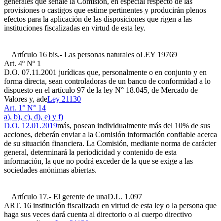
generales que señale la Comisión, en especial respecto de las
provisiones o castigos que estime pertinentes y producirán plenos
efectos para la aplicación de las disposiciones que rigen a las
instituciones fiscalizadas en virtud de esta ley.
Artículo 16 bis.- Las personas naturales o
LEY 19769
Art. 4º Nº 1
D.O. 07.11.2001
jurídicas que, personalmente o en conjunto y en
forma directa, sean controladoras de un banco de conformidad a lo
dispuesto en el artículo 97 de la ley N° 18.045, de Mercado de
Valores y, ade
Ley 21130
Art. 1° N° 14
a), b), c), d), e) y f)
D.O. 12.01.2019
más, posean individualmente más del 10% de sus
acciones, deberán enviar a la Comisión información confiable acerca
de su situación financiera. La Comisión, mediante norma de carácter
general, determinará la periodicidad y contenido de esta
información, la que no podrá exceder de la que se exige a las
sociedades anónimas abiertas.
Artículo 17.- El gerente de una
D.L. 1.097
ART. 16
institución fiscalizada en virtud de esta ley o la persona que
haga sus veces dará cuenta al directorio o al cuerpo directivo