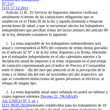
N° 2 e)
D.O. 17.12.2011
Artículo 11 B.- El Servicio de Impuestos Internos verificará
anualmente el monto de las cotizaciones obligatorias que se
establecen en el Título III de la ley y aquella destinada a financiar
prestaciones de salud, a que se encuentran afectos los trabajadores
independientes que perciban rentas del inciso primero del artículo 90
de la ley, debiendo considerar lo siguiente:
1. La renta imponible de los trabajadores independientes será
anual y corresponderá al 80% del conjunto de rentas brutas gravadas
en el artículo 42 Nº 2 de la ley sobre Impuesto a la Renta, obtenidas
por el trabajador independiente en el año calendario anterior a la
declaración anual de impuesto a la renta, reajustada en el porcentaje
de variación experimentada por el índice de Precios al Consumidor
entre el último día del mes que antecede al de la percepción de la
renta y el último día del mes de noviembre del año respectivo, sin
que se consideren deducciones de gastos presuntos ni efectivos, ni
rebajas de ningún tipo.
2. La renta imponible anual antes señalada no podrá ser inferior a
cuatro ingresos mínimos
Decreto 22, TRABAJO
Art. ÚNICO N° 5, a), i
D.O. 09.05.2019
mensuales establecidos para los trabajadores de 18
años de edad y hasta 65 años de edad, ni superior al producto de