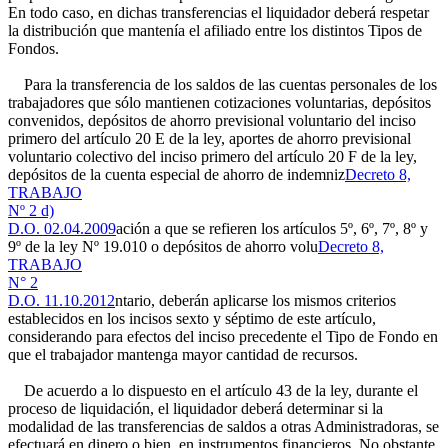
En todo caso, en dichas transferencias el liquidador deberá respetar
la distribución que mantenía el afiliado entre los distintos Tipos de
Fondos.
Para la transferencia de los saldos de las cuentas personales de los
trabajadores que sólo mantienen cotizaciones voluntarias, depósitos
convenidos, depósitos de ahorro previsional voluntario del inciso
primero del artículo 20 E de la ley, aportes de ahorro previsional
voluntario colectivo del inciso primero del artículo 20 F de la ley,
depósitos de la cuenta especial de ahorro de indemniz
Decreto 8,
TRABAJO
Nº 2 d)
D.O. 02.04.2009
ación a que se refieren los artículos 5º, 6º, 7º, 8º y
9º de la ley Nº 19.010 o depósitos de ahorro volu
Decreto 8,
TRABAJO
N° 2
D.O. 11.10.2012
ntario, deberán aplicarse los mismos criterios
establecidos en los incisos sexto y séptimo de este artículo,
considerando para efectos del inciso precedente el Tipo de Fondo en
que el trabajador mantenga mayor cantidad de recursos.
De acuerdo a lo dispuesto en el artículo 43 de la ley, durante el
proceso de liquidación, el liquidador deberá determinar si la
modalidad de las transferencias de saldos a otras Administradoras, se
efectuará en dinero o bien, en instrumentos financieros. No obstante,