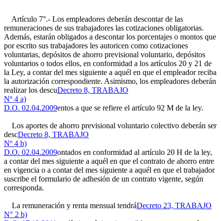
Artículo 7°.- Los empleadores deberán descontar de las
remuneraciones de sus trabajadores las cotizaciones obligatorias.
Además, estarán obligados a descontar los porcentajes o montos que
por escrito sus trabajadores les autoricen como cotizaciones
voluntarias, depósitos de ahorro previsional voluntario, depósitos
voluntarios o todos ellos, en conformidad a los artículos 20 y 21 de
la Ley, a contar del mes siguiente a aquél en que el empleador reciba
la autorización correspondiente. Asimismo, los empleadores deberán
realizar los descu
Decreto 8, TRABAJO
Nº 4 a)
D.O. 02.04.2009
entos a que se refiere el artículo 92 M de la ley.
Los aportes de ahorro previsional voluntario colectivo deberán ser
desc
Decreto 8, TRABAJO
Nº 4 b)
D.O. 02.04.2009
ontados en conformidad al artículo 20 H de la ley,
a contar del mes siguiente a aquél en que el contrato de ahorro entre
en vigencia o a contar del mes siguiente a aquél en que el trabajador
suscribe el formulario de adhesión de un contrato vigente, según
corresponda.
La remuneración y renta mensual tendrá
Decreto 23, TRABAJO
N° 2 b)