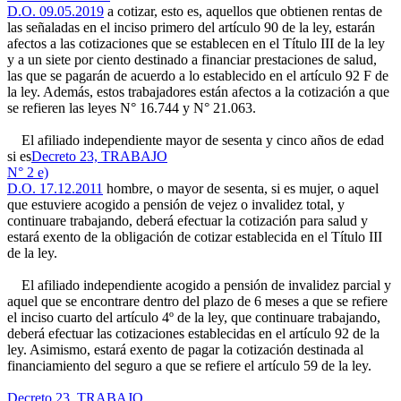
D.O. 09.05.2019
a cotizar, esto es, aquellos que obtienen rentas de
las señaladas en el inciso primero del artículo 90 de la ley, estarán
afectos a las cotizaciones que se establecen en el Título III de la ley
y a un siete por ciento destinado a financiar prestaciones de salud,
las que se pagarán de acuerdo a lo establecido en el artículo 92 F de
la ley. Además, estos trabajadores están afectos a la cotización a que
se refieren las leyes N° 16.744 y N° 21.063.
El afiliado independiente mayor de sesenta y cinco años de edad
si es
Decreto 23, TRABAJO
N° 2 e)
D.O. 17.12.2011
hombre, o mayor de sesenta, si es mujer, o aquel
que estuviere acogido a pensión de vejez o invalidez total, y
continuare trabajando, deberá efectuar la cotización para salud y
estará exento de la obligación de cotizar establecida en el Título III
de la ley.
El afiliado independiente acogido a pensión de invalidez parcial y
aquel que se encontrare dentro del plazo de 6 meses a que se refiere
el inciso cuarto del artículo 4º de la ley, que continuare trabajando,
deberá efectuar las cotizaciones establecidas en el artículo 92 de la
ley. Asimismo, estará exento de pagar la cotización destinada al
financiamiento del seguro a que se refiere el artículo 59 de la ley.
Decreto 23, TRABAJO