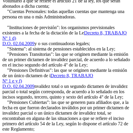
Voluntario a que se refiere el artículo 21 de la ley, los que serán
abonados a dicha cuenta;
"Cuentas Personales: todas aquellas cuentas que mantenga una
persona en una o más Administradoras.
"Instituciones de previsión": los organismos previsionales
existentes a la fecha de la dictación de la Le
Decreto 8, TRABAJO
Nº 1 d)
D.O. 02.04.2009
y o sus continuadoras legales;
"Sistema": al sistema de pensiones establecidos en la Ley;
"Pensiones Transitorias": las que se originen mediante la emisión
de un primer dictamen de invalidez parcial, de acuerdo a lo señalado
en el inciso segundo del artículo 4° de la Ley;
"Pensiones Definitivas": las que se originen mediante la emisión
de un único dictamen de i
Decreto 8, TRABAJO
Nº 1 e y f)
D.O. 02.04.2009
nvalidez total o un segundo dictamen de invalidez
parcial o total según corresponda, de acuerdo a lo señalado en los
incisos segundo, tercero, quinto y sexto del artículo 4° de la Ley;
"Pensiones Cubiertas": las que se generen para afiliados que, a la
fecha en que fueron declarados inválidos por un primer dictamen de
invalidez parcial o un único dictamen de invalidez total, se
encontraban en alguna de las situaciones a que se refiere el inciso
primero del artículo 54 de la Ley, según lo dispone el artículo 72 de
este Reglamento;