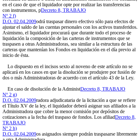
en el caso de que el liquidador opte por realizar las transferencias
con instrumentos, p
Decreto 8, TRABAJO
Nº 2 f)
D.O. 02.04.2009
odrá traspasar dinero efectivo sólo para efectos de
ajustar el saldo de las cuentas personales con los activos transferidos.
Asimismo, el liquidador procurará que durante todo el proceso de
liquidación la composición de las carteras de instrumentos que se
traspasen a otras Administradoras, sea similar a la estructura de las
carteras que mantenían los Fondos en liquidación en el día previo al
inicio de ésta.
Lo dispuesto en el incisos sexto al noveno de este artículo no se
aplicará en los casos en que la disolución se produjere por fusión de
dos o más Administradoras de acuerdo con el artículo 43 de la Ley.
En caso de disolución de la Administ
Decreto 8, TRABAJO
Nº 2 g)
D.O. 02.04.2009
radora adjudicataria de la licitación a que se refiere
el Título XV de la ley, el liquidador deberá asignar sus afiliados a la
Administradora que cobre la menor comisión por depósitos de
cotizaciones a la fecha del traspaso de fondos. Los afiliad
Decreto 8,
TRABAJO
Nº 2 h)
D.O. 02.04.2009
os asignados siempre podrán traspasarse libremente
a otra Administradora.