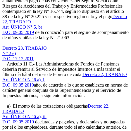
anualmente el pago de las cotizaciones del Seguro Social contra
Riesgos de Accidentes del Trabajo y Enfermedades Profesionales
contemplado en la ley Nº 16.744, según lo dispuesto en el artículo
88 de la ley Nº 20.255 y su respectivo reglamento y el pago
Decreto
22, TRABAJO
Art. ÚNICO N° 5, b)
D.O. 09.05.2019
de la cotización para el seguro de acompañamiento
de niños y niñas de la ley N° 21.063.
Decreto 23, TRABAJO
N° 2 e)
D.O. 17.12.2011
Artículo 11 C.- Las Administradoras de Fondos de Pensiones
deberán remitir al Servicio de Impuestos Internos a más tardar el
último día hábil del mes de febrero de cada
Decreto 22, TRABAJO
Art. ÚNICO N° 6 a), i.
D.O. 09.05.2019
año, de acuerdo a lo que se establezca en norma de
carácter general conjunta de la Superintendencia y el Servicio de
Impuestos Internos, la siguiente información:
a) El monto de las cotizaciones obligatorias
Decreto 22,
TRABAJO
Art. ÚNICO N° 6 a), ii.
D.O. 09.05.2019
declaradas y pagadas, y declaradas y no pagadas
por el o los empleadores, durante todo el año calendario anterior, de