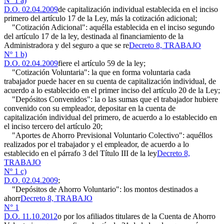
Nº 1 a)
D.O. 02.04.2009
de capitalización individual establecida en el inciso
primero del artículo 17 de la Ley, más la cotización adicional;
"Cotización Adicional": aquélla establecida en el inciso segundo
del artículo 17 de la ley, destinada al financiamiento de la
Administradora y del seguro a que se re
Decreto 8, TRABAJO
Nº 1 b)
D.O. 02.04.2009
fiere el artículo 59 de la ley;
"Cotización Voluntaria": la que en forma voluntaria cada
trabajador puede hacer en su cuenta de capitalización individual, de
acuerdo a lo establecido en el primer inciso del artículo 20 de la Ley;
"Depósitos Convenidos": la o las sumas que el trabajador hubiere
convenido con su empleador, depositar en la cuenta de
capitalización individual del primero, de acuerdo a lo establecido en
el inciso tercero del artículo 20;
"Aportes de Ahorro Previsional Voluntario Colectivo": aquéllos
realizados por el trabajador y el empleador, de acuerdo a lo
establecido en el párrafo 3 del Título III de la ley
Decreto 8,
TRABAJO
Nº 1 c)
D.O. 02.04.2009
;
"Depósitos de Ahorro Voluntario": los montos destinados a
ahorr
Decreto 8, TRABAJO
N° 1
D.O. 11.10.2012
o por los afiliados titulares de la Cuenta de Ahorro