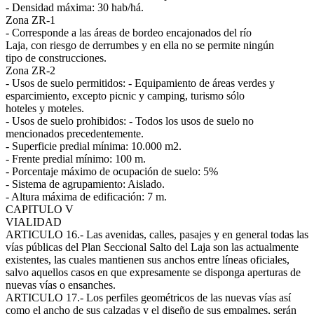
- Densidad máxima: 30 hab/há.
Zona ZR-1
- Corresponde a las áreas de bordeo encajonados del río
Laja, con riesgo de derrumbes y en ella no se permite ningún
tipo de construcciones.
Zona ZR-2
- Usos de suelo permitidos: - Equipamiento de áreas verdes y
esparcimiento, excepto picnic y camping, turismo sólo
hoteles y moteles.
- Usos de suelo prohibidos: - Todos los usos de suelo no
mencionados precedentemente.
- Superficie predial mínima: 10.000 m2.
- Frente predial mínimo: 100 m.
- Porcentaje máximo de ocupación de suelo: 5%
- Sistema de agrupamiento: Aislado.
- Altura máxima de edificación: 7 m.
CAPITULO V
VIALIDAD
ARTICULO 16.- Las avenidas, calles, pasajes y en general todas las
vías públicas del Plan Seccional Salto del Laja son las actualmente
existentes, las cuales mantienen sus anchos entre líneas oficiales,
salvo aquellos casos en que expresamente se disponga aperturas de
nuevas vías o ensanches.
ARTICULO 17.- Los perfiles geométricos de las nuevas vías así
como el ancho de sus calzadas y el diseño de sus empalmes, serán