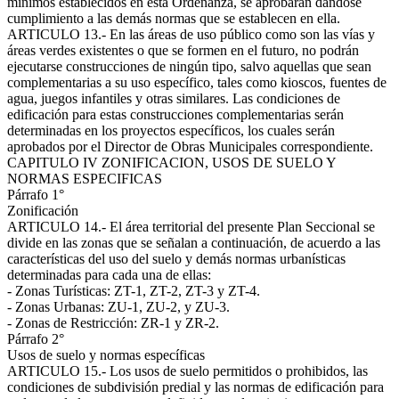
mínimos establecidos en esta Ordenanza, se aprobarán dándose
cumplimiento a las demás normas que se establecen en ella.
ARTICULO 13.- En las áreas de uso público como son las vías y
áreas verdes existentes o que se formen en el futuro, no podrán
ejecutarse construcciones de ningún tipo, salvo aquellas que sean
complementarias a su uso específico, tales como kioscos, fuentes de
agua, juegos infantiles y otras similares. Las condiciones de
edificación para estas construcciones complementarias serán
determinadas en los proyectos específicos, los cuales serán
aprobados por el Director de Obras Municipales correspondiente.
CAPITULO IV ZONIFICACION, USOS DE SUELO Y
NORMAS ESPECIFICAS
Párrafo 1°
Zonificación
ARTICULO 14.- El área territorial del presente Plan Seccional se
divide en las zonas que se señalan a continuación, de acuerdo a las
características del uso del suelo y demás normas urbanísticas
determinadas para cada una de ellas:
- Zonas Turísticas: ZT-1, ZT-2, ZT-3 y ZT-4.
- Zonas Urbanas: ZU-1, ZU-2, y ZU-3.
- Zonas de Restricción: ZR-1 y ZR-2.
Párrafo 2°
Usos de suelo y normas específicas
ARTICULO 15.- Los usos de suelo permitidos o prohibidos, las
condiciones de subdivisión predial y las normas de edificación para