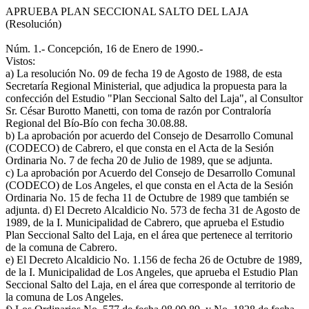
APRUEBA PLAN SECCIONAL SALTO DEL LAJA
(Resolución)
Núm. 1.- Concepción, 16 de Enero de 1990.-
Vistos:
a) La resolución No. 09 de fecha 19 de Agosto de 1988, de esta
Secretaría Regional Ministerial, que adjudica la propuesta para la
confección del Estudio "Plan Seccional Salto del Laja", al Consultor
Sr. César Burotto Manetti, con toma de razón por Contraloría
Regional del Bío-Bío con fecha 30.08.88.
b) La aprobación por acuerdo del Consejo de Desarrollo Comunal
(CODECO) de Cabrero, el que consta en el Acta de la Sesión
Ordinaria No. 7 de fecha 20 de Julio de 1989, que se adjunta.
c) La aprobación por Acuerdo del Consejo de Desarrollo Comunal
(CODECO) de Los Angeles, el que consta en el Acta de la Sesión
Ordinaria No. 15 de fecha 11 de Octubre de 1989 que también se
adjunta. d) El Decreto Alcaldicio No. 573 de fecha 31 de Agosto de
1989, de la I. Municipalidad de Cabrero, que aprueba el Estudio
Plan Seccional Salto del Laja, en el área que pertenece al territorio
de la comuna de Cabrero.
e) El Decreto Alcaldicio No. 1.156 de fecha 26 de Octubre de 1989,
de la I. Municipalidad de Los Angeles, que aprueba el Estudio Plan
Seccional Salto del Laja, en el área que corresponde al territorio de
la comuna de Los Angeles.