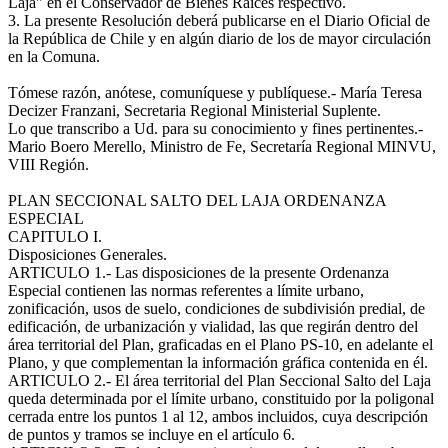
Laja" en el Conservador de Bienes Raíces respectivo.
3. La presente Resolución deberá publicarse en el Diario Oficial de
la República de Chile y en algún diario de los de mayor circulación
en la Comuna.
Tómese razón, anótese, comuníquese y publíquese.- María Teresa
Decizer Franzani, Secretaria Regional Ministerial Suplente.
Lo que transcribo a Ud. para su conocimiento y fines pertinentes.-
Mario Boero Merello, Ministro de Fe, Secretaría Regional MINVU,
VIII Región.
PLAN SECCIONAL SALTO DEL LAJA ORDENANZA
ESPECIAL
CAPITULO I.
Disposiciones Generales.
ARTICULO 1.- Las disposiciones de la presente Ordenanza
Especial contienen las normas referentes a límite urbano,
zonificación, usos de suelo, condiciones de subdivisión predial, de
edificación, de urbanización y vialidad, las que regirán dentro del
área territorial del Plan, graficadas en el Plano PS-10, en adelante el
Plano, y que complementan la información gráfica contenida en él.
ARTICULO 2.- El área territorial del Plan Seccional Salto del Laja
queda determinada por el límite urbano, constituido por la poligonal
cerrada entre los puntos 1 al 12, ambos incluidos, cuya descripción
de puntos y tramos se incluye en el artículo 6.