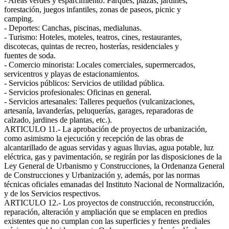
- Areas verdes y esparcimiento: Parques, plazas, jardines,
forestación, juegos infantiles, zonas de paseos, picnic y
camping.
- Deportes: Canchas, piscinas, medialunas.
- Turismo: Hoteles, moteles, teatros, cines, restaurantes,
discotecas, quintas de recreo, hosterías, residenciales y
fuentes de soda.
- Comercio minorista: Locales comerciales, supermercados,
servicentros y playas de estacionamientos.
- Servicios públicos: Servicios de utilidad pública.
- Servicios profesionales: Oficinas en general.
- Servicios artesanales: Talleres pequeños (vulcanizaciones,
artesanía, lavanderías, peluquerías, garages, reparadoras de
calzado, jardines de plantas, etc.).
ARTICULO 11.- La aprobación de proyectos de urbanización,
como asimismo la ejecución y recepción de las obras de
alcantarillado de aguas servidas y aguas lluvias, agua potable, luz
eléctrica, gas y pavimentación, se regirán por las disposiciones de la
Ley General de Urbanismo y Construcciones, la Ordenanza General
de Construcciones y Urbanización y, además, por las normas
técnicas oficiales emanadas del Instituto Nacional de Normalización,
y de los Servicios respectivos.
ARTICULO 12.- Los proyectos de construcción, reconstrucción,
reparación, alteración y ampliación que se emplacen en predios
existentes que no cumplan con las superficies y frentes prediales