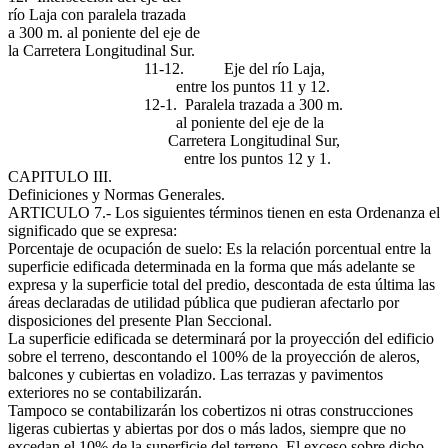
río Laja con paralela trazada
a 300 m. al poniente del eje de
la Carretera Longitudinal Sur.
11-12. Eje del río Laja,
entre los puntos 11 y 12.
12-1. Paralela trazada a 300 m.
al poniente del eje de la
Carretera Longitudinal Sur,
entre los puntos 12 y 1.
CAPITULO III.
Definiciones y Normas Generales.
ARTICULO 7.- Los siguientes términos tienen en esta Ordenanza el
significado que se expresa:
Porcentaje de ocupación de suelo: Es la relación porcentual entre la
superficie edificada determinada en la forma que más adelante se
expresa y la superficie total del predio, descontada de esta última las
áreas declaradas de utilidad pública que pudieran afectarlo por
disposiciones del presente Plan Seccional.
La superficie edificada se determinará por la proyección del edificio
sobre el terreno, descontando el 100% de la proyección de aleros,
balcones y cubiertas en voladizo. Las terrazas y pavimentos
exteriores no se contabilizarán.
Tampoco se contabilizarán los cobertizos ni otras construcciones
ligeras cubiertas y abiertas por dos o más lados, siempre que no
excedan el 10% de la superficie del terreno. El exceso sobre dicho