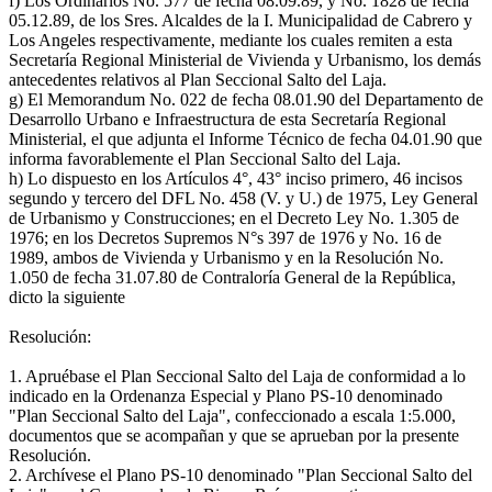
f) Los Ordinarios No. 577 de fecha 08.09.89, y No. 1828 de fecha
05.12.89, de los Sres. Alcaldes de la I. Municipalidad de Cabrero y
Los Angeles respectivamente, mediante los cuales remiten a esta
Secretaría Regional Ministerial de Vivienda y Urbanismo, los demás
antecedentes relativos al Plan Seccional Salto del Laja.
g) El Memorandum No. 022 de fecha 08.01.90 del Departamento de
Desarrollo Urbano e Infraestructura de esta Secretaría Regional
Ministerial, el que adjunta el Informe Técnico de fecha 04.01.90 que
informa favorablemente el Plan Seccional Salto del Laja.
h) Lo dispuesto en los Artículos 4°, 43° inciso primero, 46 incisos
segundo y tercero del DFL No. 458 (V. y U.) de 1975, Ley General
de Urbanismo y Construcciones; en el Decreto Ley No. 1.305 de
1976; en los Decretos Supremos N°s 397 de 1976 y No. 16 de
1989, ambos de Vivienda y Urbanismo y en la Resolución No.
1.050 de fecha 31.07.80 de Contraloría General de la República,
dicto la siguiente
Resolución:
1. Apruébase el Plan Seccional Salto del Laja de conformidad a lo
indicado en la Ordenanza Especial y Plano PS-10 denominado
"Plan Seccional Salto del Laja", confeccionado a escala 1:5.000,
documentos que se acompañan y que se aprueban por la presente
Resolución.
2. Archívese el Plano PS-10 denominado "Plan Seccional Salto del