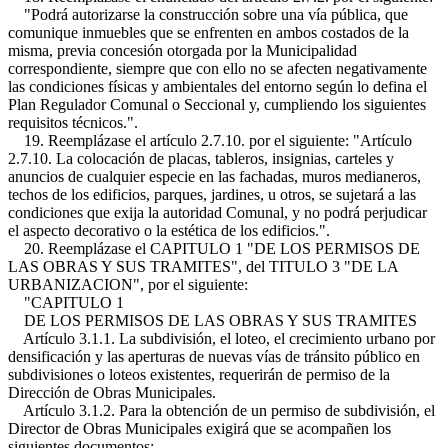
"Podrá autorizarse la construcción sobre una vía pública, que
comunique inmuebles que se enfrenten en ambos costados de la
misma, previa concesión otorgada por la Municipalidad
correspondiente, siempre que con ello no se afecten negativamente
las condiciones físicas y ambientales del entorno según lo defina el
Plan Regulador Comunal o Seccional y, cumpliendo los siguientes
requisitos técnicos.".
19. Reemplázase el artículo 2.7.10. por el siguiente: "Artículo
2.7.10. La colocación de placas, tableros, insignias, carteles y
anuncios de cualquier especie en las fachadas, muros medianeros,
techos de los edificios, parques, jardines, u otros, se sujetará a las
condiciones que exija la autoridad Comunal, y no podrá perjudicar
el aspecto decorativo o la estética de los edificios.".
20. Reemplázase el CAPITULO 1 "DE LOS PERMISOS DE
LAS OBRAS Y SUS TRAMITES", del TITULO 3 "DE LA
URBANIZACION", por el siguiente:
"CAPITULO 1
DE LOS PERMISOS DE LAS OBRAS Y SUS TRAMITES
Artículo 3.1.1. La subdivisión, el loteo, el crecimiento urbano por
densificación y las aperturas de nuevas vías de tránsito público en
subdivisiones o loteos existentes, requerirán de permiso de la
Dirección de Obras Municipales.
Artículo 3.1.2. Para la obtención de un permiso de subdivisión, el
Director de Obras Municipales exigirá que se acompañen los
siguientes documentos: