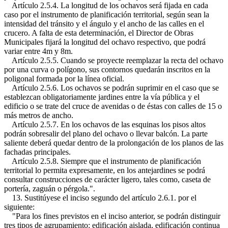
Artículo 2.5.4. La longitud de los ochavos será fijada en cada
caso por el instrumento de planificación territorial, según sean la
intensidad del tránsito y el ángulo y el ancho de las calles en el
crucero. A falta de esta determinación, el Director de Obras
Municipales fijará la longitud del ochavo respectivo, que podrá
variar entre 4m y 8m.
Artículo 2.5.5. Cuando se proyecte reemplazar la recta del ochavo
por una curva o polígono, sus contornos quedarán inscritos en la
poligonal formada por la línea oficial.
Artículo 2.5.6. Los ochavos se podrán suprimir en el caso que se
establezcan obligatoriamente jardines entre la vía pública y el
edificio o se trate del cruce de avenidas o de éstas con calles de 15 o
más metros de ancho.
Artículo 2.5.7. En los ochavos de las esquinas los pisos altos
podrán sobresalir del plano del ochavo o llevar balcón. La parte
saliente deberá quedar dentro de la prolongación de los planos de las
fachadas principales.
Artículo 2.5.8. Siempre que el instrumento de planificación
territorial lo permita expresamente, en los antejardines se podrá
consultar construcciones de carácter ligero, tales como, caseta de
portería, zaguán o pérgola.".
13. Sustitúyese el inciso segundo del artículo 2.6.1. por el
siguiente:
"Para los fines previstos en el inciso anterior, se podrán distinguir
tres tipos de agrupamiento: edificación aislada, edificación continua