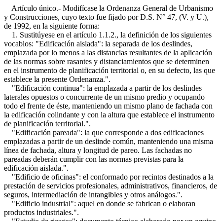
Artículo único.- Modifícase la Ordenanza General de Urbanismo
y Construcciones, cuyo texto fue fijado por D.S. N° 47, (V. y U.),
de 1992, en la siguiente forma:
1. Sustitúyese en el artículo 1.1.2., la definición de los siguientes
vocablos: "Edificación aislada": la separada de los deslindes,
emplazada por lo menos a las distancias resultantes de la aplicación
de las normas sobre rasantes y distanciamientos que se determinen
en el instrumento de planificación territorial o, en su defecto, las que
establece la presente Ordenanza.".
"Edificación continua": la emplazada a partir de los deslindes
laterales opuestos o concurrente de un mismo predio y ocupando
todo el frente de éste, manteniendo un mismo plano de fachada con
la edificación colindante y con la altura que establece el instrumento
de planificación territorial.".
"Edificación pareada": la que corresponde a dos edificaciones
emplazadas a partir de un deslinde común, manteniendo una misma
línea de fachada, altura y longitud de pareo. Las fachadas no
pareadas deberán cumplir con las normas previstas para la
edificación aislada.".
"Edificio de oficinas": el conformado por recintos destinados a la
prestación de servicios profesionales, administrativos, financieros, de
seguros, intermediación de intangibles y otros análogos.".
"Edificio industrial": aquel en donde se fabrican o elaboran
productos industriales.".