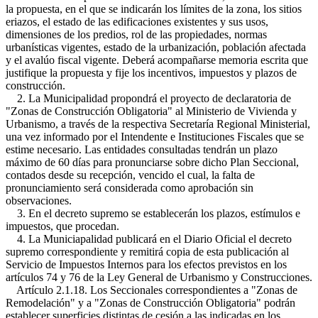
la propuesta, en el que se indicarán los límites de la zona, los sitios
eriazos, el estado de las edificaciones existentes y sus usos,
dimensiones de los predios, rol de las propiedades, normas
urbanísticas vigentes, estado de la urbanización, población afectada
y el avalúo fiscal vigente. Deberá acompañarse memoria escrita que
justifique la propuesta y fije los incentivos, impuestos y plazos de
construcción.
2. La Municipalidad propondrá el proyecto de declaratoria de
"Zonas de Construcción Obligatoria" al Ministerio de Vivienda y
Urbanismo, a través de la respectiva Secretaría Regional Ministerial,
una vez informado por el Intendente e Instituciones Fiscales que se
estime necesario. Las entidades consultadas tendrán un plazo
máximo de 60 días para pronunciarse sobre dicho Plan Seccional,
contados desde su recepción, vencido el cual, la falta de
pronunciamiento será considerada como aprobación sin
observaciones.
3. En el decreto supremo se establecerán los plazos, estímulos e
impuestos, que procedan.
4. La Municiapalidad publicará en el Diario Oficial el decreto
supremo correspondiente y remitirá copia de esta publicación al
Servicio de Impuestos Internos para los efectos previstos en los
artículos 74 y 76 de la Ley General de Urbanismo y Construcciones.
Artículo 2.1.18. Los Seccionales correspondientes a "Zonas de
Remodelación" y a "Zonas de Construcción Obligatoria" podrán
establecer superficies distintas de cesión a las indicadas en los