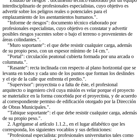
"Estudio de riesgos": documento técnico elaborado por un equipo
interdisciplinario de profesionales especialistas, cuyo objetivo es
advertir sobre los peligros reales o potenciales para el
emplazamiento de los asentamientos humanos.".
"Informe de riesgos": documento técnico elaborado por
profesionales especialistas, cuyo objetivo es constatar y advertir
posibles riesgos yacentes sobre o bajo el terreno o provenientes de
áreas colindantes.".
"Muro soportante": el que debe resistir cualquier carga, además
de su propio peso, con un espesor mínimo de 14 cm.".
"Portal": circulación peatonal cubierta formada por una arcada o
columnata.".
"Rasante": recta inclinada con respecto al plano horizontal que se
levanta en todos y cada uno de los puntos que forman los deslindes
y el eje de la calle que enfrenta el predio.".
"Supervisor": proyectista o a falta de éste, el profesional
arquitecto o ingeniero civil cuya misión es velar porque el proyecto
se materialice en la forma concebida por el proyectista, y de acuerdo
al correspondiente permiso de edificación otorgado por la Dirección
de Obras Municipales.".
"Tabique soportante": el que debe resistir cualquier carga, además
de su propio peso.".
2. Agréganse al artículo 1.1.2., en el lugar alfabético que les
corresponda, los siguientes vocablos y sus definiciones:
"Profesional especialista: profesionales universitarios tales como