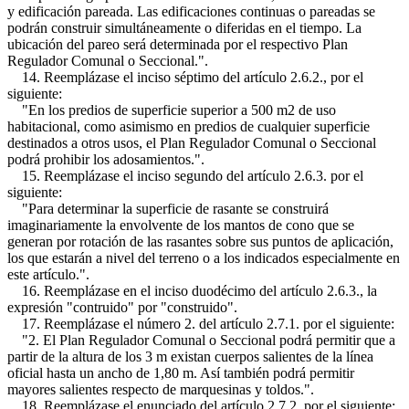
y edificación pareada. Las edificaciones continuas o pareadas se
podrán construir simultáneamente o diferidas en el tiempo. La
ubicación del pareo será determinada por el respectivo Plan
Regulador Comunal o Seccional.".
14. Reemplázase el inciso séptimo del artículo 2.6.2., por el
siguiente:
"En los predios de superficie superior a 500 m2 de uso
habitacional, como asimismo en predios de cualquier superficie
destinados a otros usos, el Plan Regulador Comunal o Seccional
podrá prohibir los adosamientos.".
15. Reemplázase el inciso segundo del artículo 2.6.3. por el
siguiente:
"Para determinar la superficie de rasante se construirá
imaginariamente la envolvente de los mantos de cono que se
generan por rotación de las rasantes sobre sus puntos de aplicación,
los que estarán a nivel del terreno o a los indicados especialmente en
este artículo.".
16. Reemplázase en el inciso duodécimo del artículo 2.6.3., la
expresión "contruido" por "construido".
17. Reemplázase el número 2. del artículo 2.7.1. por el siguiente:
"2. El Plan Regulador Comunal o Seccional podrá permitir que a
partir de la altura de los 3 m existan cuerpos salientes de la línea
oficial hasta un ancho de 1,80 m. Así también podrá permitir
mayores salientes respecto de marquesinas y toldos.".
18. Reemplázase el enunciado del artículo 2.7.2. por el siguiente: