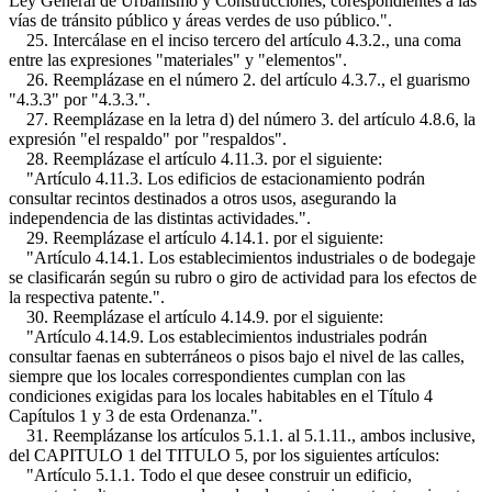
Ley General de Urbanismo y Construcciones, corespondientes a las
vías de tránsito público y áreas verdes de uso público.".
25. Intercálase en el inciso tercero del artículo 4.3.2., una coma
entre las expresiones "materiales" y "elementos".
26. Reemplázase en el número 2. del artículo 4.3.7., el guarismo
"4.3.3" por "4.3.3.".
27. Reemplázase en la letra d) del número 3. del artículo 4.8.6, la
expresión "el respaldo" por "respaldos".
28. Reemplázase el artículo 4.11.3. por el siguiente:
"Artículo 4.11.3. Los edificios de estacionamiento podrán
consultar recintos destinados a otros usos, asegurando la
independencia de las distintas actividades.".
29. Reemplázase el artículo 4.14.1. por el siguiente:
"Artículo 4.14.1. Los establecimientos industriales o de bodegaje
se clasificarán según su rubro o giro de actividad para los efectos de
la respectiva patente.".
30. Reemplázase el artículo 4.14.9. por el siguiente:
"Artículo 4.14.9. Los establecimientos industriales podrán
consultar faenas en subterráneos o pisos bajo el nivel de las calles,
siempre que los locales correspondientes cumplan con las
condiciones exigidas para los locales habitables en el Título 4
Capítulos 1 y 3 de esta Ordenanza.".
31. Reemplázanse los artículos 5.1.1. al 5.1.11., ambos inclusive,
del CAPITULO 1 del TITULO 5, por los siguientes artículos:
"Artículo 5.1.1. Todo el que desee construir un edificio,