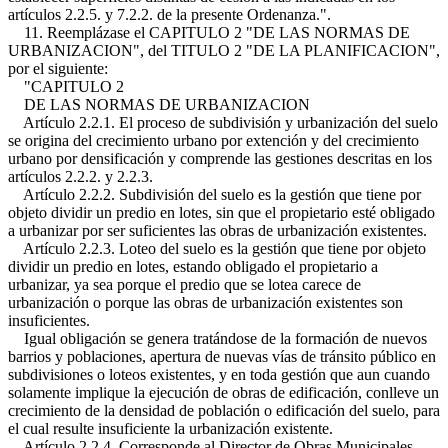
artículos 2.2.5. y 7.2.2. de la presente Ordenanza.".
11. Reemplázase el CAPITULO 2 "DE LAS NORMAS DE
URBANIZACION", del TITULO 2 "DE LA PLANIFICACION",
por el siguiente:
"CAPITULO 2
DE LAS NORMAS DE URBANIZACION
Artículo 2.2.1. El proceso de subdivisión y urbanización del suelo
se origina del crecimiento urbano por extención y del crecimiento
urbano por densificación y comprende las gestiones descritas en los
artículos 2.2.2. y 2.2.3.
Artículo 2.2.2. Subdivisión del suelo es la gestión que tiene por
objeto dividir un predio en lotes, sin que el propietario esté obligado
a urbanizar por ser suficientes las obras de urbanización existentes.
Artículo 2.2.3. Loteo del suelo es la gestión que tiene por objeto
dividir un predio en lotes, estando obligado el propietario a
urbanizar, ya sea porque el predio que se lotea carece de
urbanización o porque las obras de urbanización existentes son
insuficientes.
Igual obligación se genera tratándose de la formación de nuevos
barrios y poblaciones, apertura de nuevas vías de tránsito público en
subdivisiones o loteos existentes, y en toda gestión que aun cuando
solamente implique la ejecución de obras de edificación, conlleve un
crecimiento de la densidad de población o edificación del suelo, para
el cual resulte insuficiente la urbanización existente.
Artículo 2.2.4. Corresponde al Director de Obras Municipales