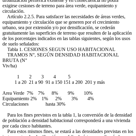
urbanización periférica existente y en consecuencia no podrá
exigirse cesiones de terreno para área verde, equipamiento y
circulación.
Artículo 2.2.5. Para satisfacer las necesidades de áreas verdes,
equipamiento y circulación que se generen por el crecimiento
urbano, sea por extensión y/o por densificación, se cederán
gratuitamente las superficies de terreno que resulten de la aplicación
de los porcentajes indicados en las tablas siguientes, según los usos
de suelo señalados:
Tabla 1. CESIONES SEGUN USO HABITACIONAL
TRAMOS N°, SEGÚN DENSIDAD HABITACIONAL
BRUTA (N°
Viv/ha)
1 2 3 4 5
1 a 20 21 a 90 91 a 150 151 a 200 201 y más
Area Verde 7% 7% 8% 9% 10%
Equipamiento 2% 1% 2% 3% 4%
Circulaciones hasta 30%
Para los fines previstos en la tabla 1, la conversión de la densidad
de población a densidad habitacional corresponderá a una vivienda
por cada cinco habitantes.
Para estos mismos fines, se estará a las densidades previstas en los