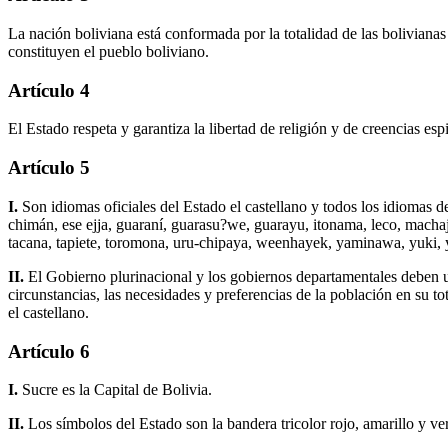
La nación boliviana está conformada por la totalidad de las bolivianas
constituyen el pueblo boliviano.
Artículo 4
El Estado respeta y garantiza la libertad de religión y de creencias es
Artículo 5
I.
Son idiomas oficiales del Estado el castellano y todos los idiomas 
chimán, ese ejja, guaraní, guarasu?we, guarayu, itonama, leco, mach
tacana, tapiete, toromona, uru-chipaya, weenhayek, yaminawa, yuki,
II.
El Gobierno plurinacional y los gobiernos departamentales deben uti
circunstancias, las necesidades y preferencias de la población en su to
el castellano.
Artículo 6
I.
Sucre es la Capital de Bolivia.
II.
Los símbolos del Estado son la bandera tricolor rojo, amarillo y verd