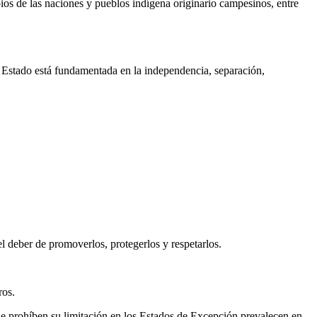
os de las naciones y pueblos indígena originario campesinos, entre
el Estado está fundamentada en la independencia, separación,
el deber de promoverlos, protegerlos y respetarlos.
ros.
ue prohíben su limitación en los Estados de Excepción prevalecen en