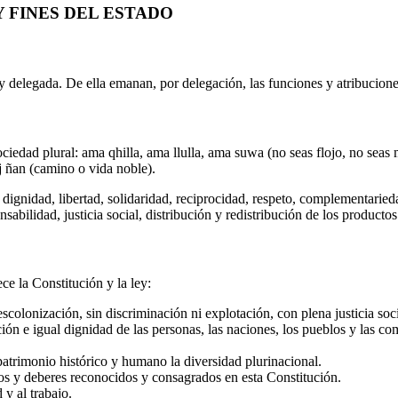
Y FINES DEL ESTADO
 y delegada. De ella emanan, por delegación, las funciones y atribuciones
iedad plural: ama qhilla, ama llulla, ama suwa (no seas flojo, no seas 
aj ñan (camino o vida noble).
, dignidad, libertad, solidaridad, reciprocidad, respeto, complementaried
abilidad, justicia social, distribución y redistribución de los productos 
ce la Constitución y la ley:
colonización, sin discriminación ni explotación, con plena justicia soci
ección e igual dignidad de las personas, las naciones, los pueblos y las c
patrimonio histórico y humano la diversidad plurinacional.
hos y deberes reconocidos y consagrados en esta Constitución.
 y al trabajo.