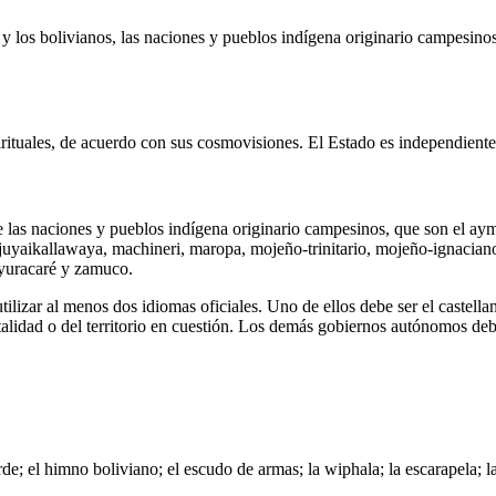
 y los bolivianos, las naciones y pueblos indígena originario campesino
pirituales, de acuerdo con sus cosmovisiones. El Estado es independiente 
de las naciones y pueblos indígena originario campesinos, que son el ay
ajuyaikallawaya, machineri, maropa, mojeño-trinitario, mojeño-ignacia
 yuracaré y zamuco.
lizar al menos dos idiomas oficiales. Uno de ellos debe ser el castellan
talidad o del territorio en cuestión. Los demás gobiernos autónomos deben
e; el himno boliviano; el escudo de armas; la wiphala; la escarapela; la f