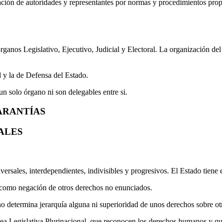
ción de autoridades y representantes por normas y procedimientos propi
 órganos Legislativo, Ejecutivo, Judicial y Electoral. La organización d
d y la de Defensa del Estado.
n solo órgano ni son delegables entre si.
ARANTÍAS
ALES
ersales, interdependientes, indivisibles y progresivos. El Estado tiene 
 como negación de otros derechos no enunciados.
no determina jerarquía alguna ni superioridad de unos derechos sobre ot
blea Legislativa Plurinacional, que reconocen los derechos humanos y q