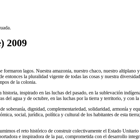
cuada.
e) 2009
e formaron lagos. Nuestra amazonia, nuestro chaco, nuestro altiplano y 
e entonces la pluralidad vigente de todas las cosas y nuestra diversid
mpos de la colonia.
 historia, inspirado en las luchas del pasado, en la sublevación indígena
ras del agua y de octubre, en las luchas por la tierra y territorio, y co
 de soberanía, dignidad, complementariedad, solidaridad, armonía y equi
ica, social, jurídica, política y cultural de los habitantes de esta tier
umimos el reto histórico de construir colectivamente el Estado Unitario
ortadora e inspiradora de la paz, comprometida con el desarrollo integra