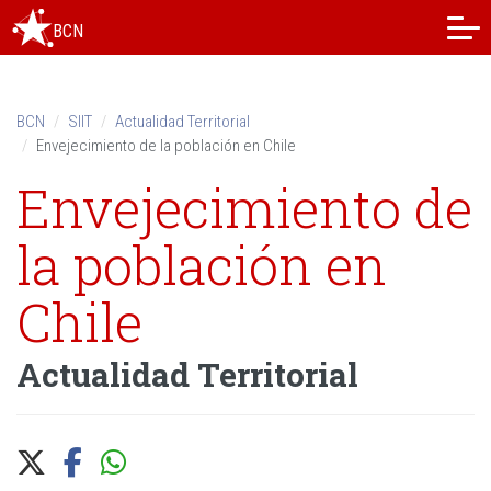
Skip
BCN
to
content.
|
Skip
BCN
SIIT
Actualidad Territorial
to
Envejecimiento de la población en Chile
navigation
Envejecimiento de
la población en
Chile
Actualidad Territorial