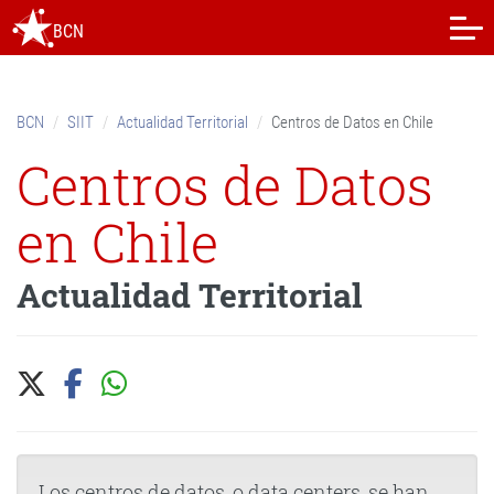
Skip
BCN
to
content.
|
Skip
BCN
SIIT
Actualidad Territorial
Centros de Datos en Chile
to
navigation
Centros de Datos
en Chile
Actualidad Territorial
Los centros de datos, o data centers, se han