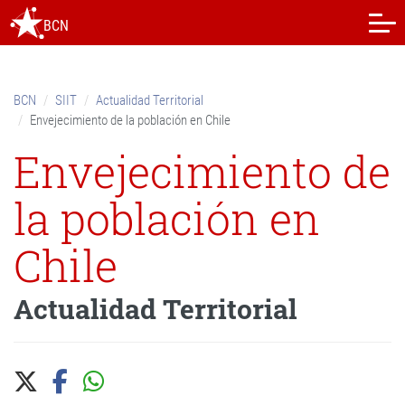
Skip
BCN
to
content.
|
Skip
BCN
SIIT
Actualidad Territorial
to
Envejecimiento de la población en Chile
navigation
Envejecimiento de
la población en
Chile
Actualidad Territorial