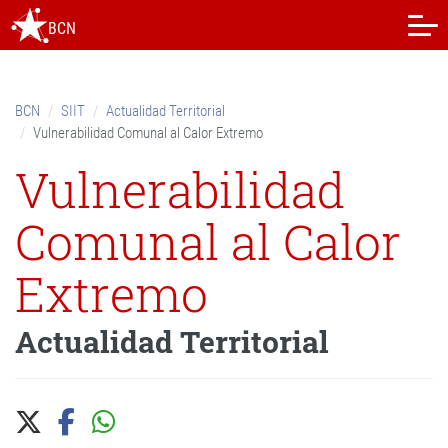
Skip
BCN
to
content.
|
Skip
BCN
SIIT
Actualidad Territorial
to
Vulnerabilidad Comunal al Calor Extremo
navigation
Vulnerabilidad
Comunal al Calor
Extremo
Actualidad Territorial