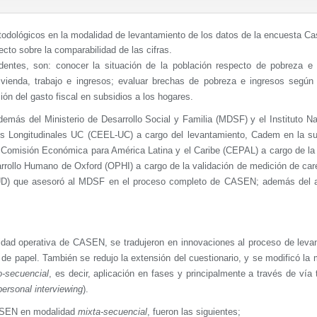
todológicos en la modalidad de levantamiento de los datos de la encuesta C
cto sobre la comparabilidad de las cifras.
entes, son: conocer la situación de la población respecto de pobreza e 
vivienda, trabajo e ingresos; evaluar brechas de pobreza e ingresos según 
ción del gasto fiscal en subsidios a los hogares.
además del Ministerio de Desarrollo Social y Familia (MDSF) y el Instituto N
ios Longitudinales UC (CEEL-UC) a cargo del levantamiento, Cadem en la su
 la Comisión Económica para América Latina y el Caribe (CEPAL) a cargo de la
arrollo Humano de Oxford (OPHI) a cargo de la validación de medición de car
NUD) que asesoró al MDSF en el proceso completo de CASEN; además del 
uidad operativa de CASEN, se tradujeron en innovaciones al proceso de leva
 de papel. También se redujo la extensión del cuestionario, y se modificó la
o-secuencial
, es decir, aplicación en fases y principalmente a través de vía 
ersonal interviewing
).
 CASEN en modalidad
mixta-secuencial
, fueron las siguientes;