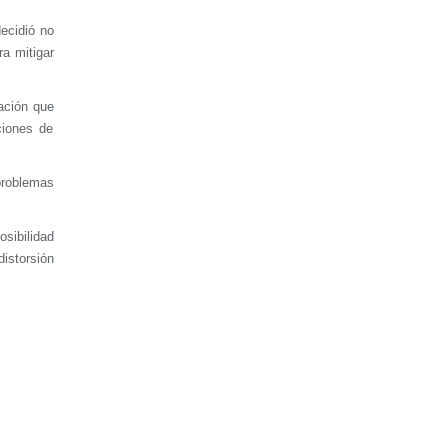
ecidió no
a mitigar
ación que
ciones de
 problemas
osibilidad
distorsión