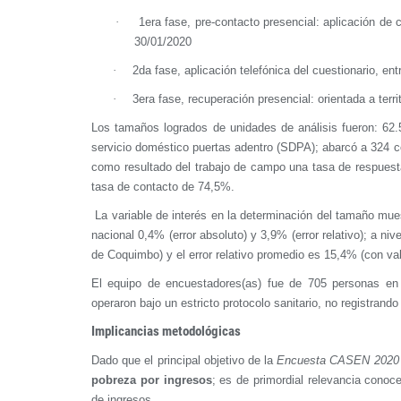
·
1era fase, pre-contacto presencial: aplicación de 
30/01/2020
·
2da fase, aplicación telefónica del cuestionario, en
·
3era fase, recuperación presencial: orientada a terri
Los tamaños logrados de unidades de análisis fueron: 62
servicio doméstico puertas adentro (SDPA); abarcó a 324 c
como resultado del trabajo de campo una tasa de respues
tasa de contacto de 74,5%.
La variable de interés en la determinación del tamaño mues
nacional 0,4% (error absoluto) y 3,9% (error relativo); a ni
de Coquimbo) y el error relativo promedio es 15,4% (con v
El equipo de encuestadores(as) fue de 705 personas en t
operaron bajo un estricto protocolo sanitario, no registrand
Implicancias metodológicas
Dado que el principal objetivo de la
Encuesta CASEN 2020 
pobreza
por ingresos
; es de primordial relevancia conoc
de ingresos