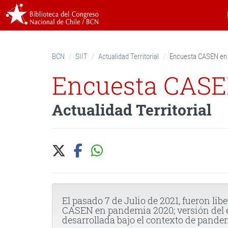
Skip
to
content.
|
Skip
BCN
SIIT
Actualidad Territorial
Encuesta CASEN en
to
navigation
Encuesta CASE
Actualidad Territorial
El pasado 7 de Julio de 2021, fueron lib
CASEN en pandemia 2020; versión del e
desarrollada bajo el contexto de pande