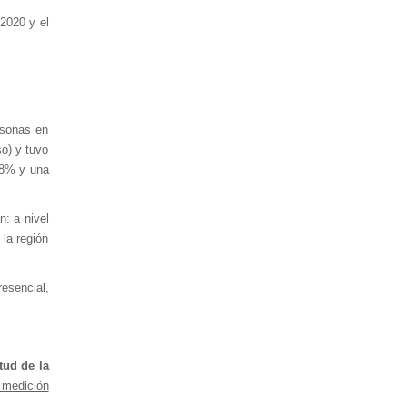
/2020 y el
rsonas en
o) y tuvo
,8% y una
n: a nivel
 la región
esencial,
tud de la
 medición