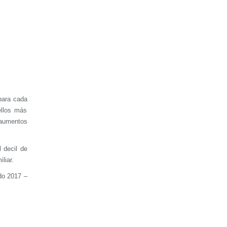
para cada
ellos más
 aumentos
 decil de
liar.
odo 2017 –