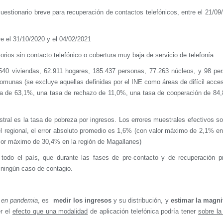
cuestionario breve para recuperación de contactos telefónicos, entre el 21/09
tre el 31/10/2020 y el 04/02/2021
torios sin contacto telefónico o cobertura muy baja de servicio de telefonía
.540 viviendas, 62.911 hogares, 185.437 personas, 77.263 núcleos, y 98 pe
omunas (se excluye aquellas definidas por el INE como áreas de difícil acces
ta de 63,1%, una tasa de rechazo de 11,0%, una tasa de cooperación de 84
tral es la tasa de pobreza por ingresos. Los errores muestrales efectivos so
vel regional, el error absoluto promedio es 1,6% (con valor máximo de 2,1% en
alor máximo de 30,4% en la región de Magallanes)
odo el país, que durante las fases de pre-contacto y de recuperación pr
o ningún caso de contagio.
en pandemia
, es
medir los ingresos
y su distribución, y
estimar la magni
er el
efecto que una modalidad
de aplicación telefónica podría tener
sobre la