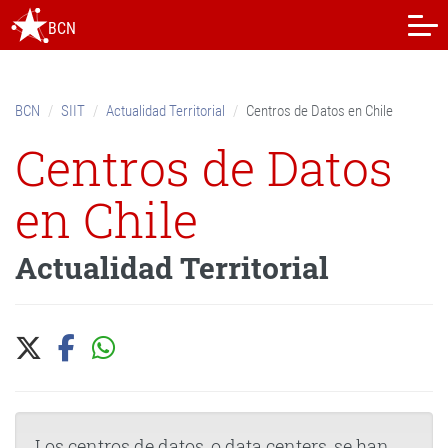
Skip
BCN
to
content.
|
Skip
BCN
SIIT
Actualidad Territorial
Centros de Datos en Chile
to
navigation
Centros de Datos
en Chile
Actualidad Territorial
Los centros de datos, o data centers, se han