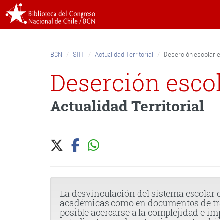
Skip
to
content.
|
Skip
BCN
SIIT
Actualidad Territorial
Deserción escolar e
to
navigation
Deserción escol
Actualidad Territorial
La desvinculación del sistema escolar
académicas como en documentos de traba
posible acercarse a la complejidad e im