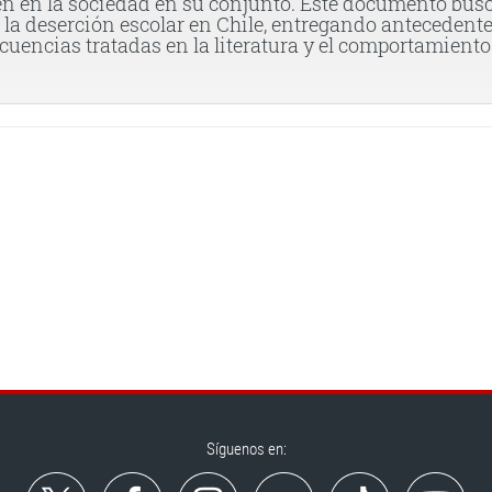
én en la sociedad en su conjunto. Este documento bus
de la deserción escolar en Chile, entregando antecedent
uencias tratadas en la literatura y el comportamiento
Síguenos en: