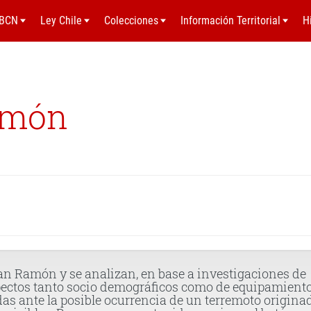
BCN
Ley Chile
Colecciones
Información Territorial
H
amón
San Ramón y se analizan, en base a investigaciones de
pectos tanto socio demográficos como de equipamient
as ante la posible ocurrencia de un terremoto origina