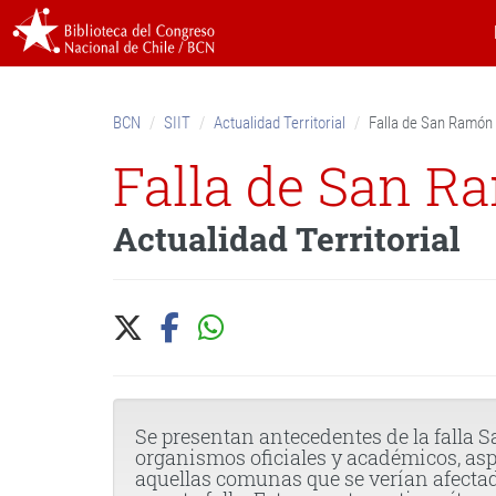
Skip
to
content.
|
Skip
BCN
SIIT
Actualidad Territorial
Falla de San Ramón
to
navigation
Falla de San R
Actualidad Territorial
Se presentan antecedentes de la falla 
organismos oficiales y académicos, as
aquellas comunas que se verían afectad