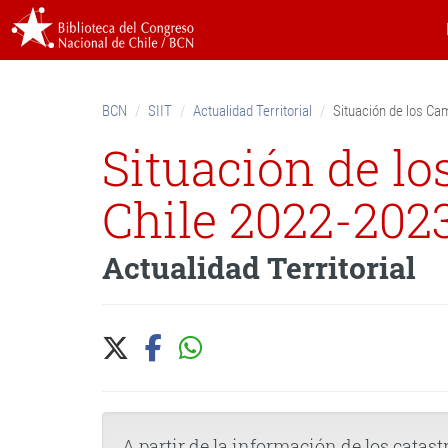
Skip
to
content.
|
Skip
BCN
SIIT
Actualidad Territorial
Situación de los C
to
navigation
Situación de l
Chile 2022-202
Actualidad Territorial
A partir de la información de los catast