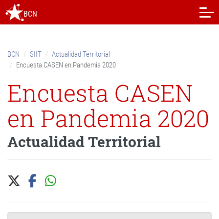
Skip
BCN
to
content.
|
Skip
BCN
SIIT
Actualidad Territorial
to
Encuesta CASEN en Pandemia 2020
navigation
Encuesta CASEN
en Pandemia 2020
Actualidad Territorial