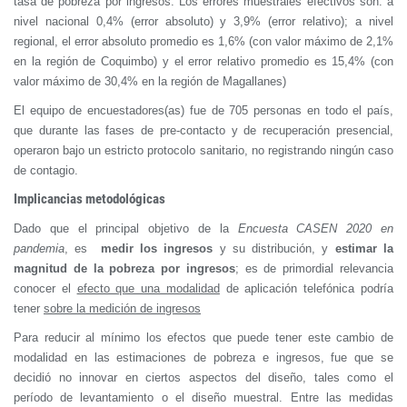
tasa de pobreza por ingresos. Los errores muestrales efectivos son: a
nivel nacional 0,4% (error absoluto) y 3,9% (error relativo); a nivel
regional, el error absoluto promedio es 1,6% (con valor máximo de 2,1%
en la región de Coquimbo) y el error relativo promedio es 15,4% (con
valor máximo de 30,4% en la región de Magallanes)
El equipo de encuestadores(as) fue de 705 personas en todo el país,
que durante las fases de pre-contacto y de recuperación presencial,
operaron bajo un estricto protocolo sanitario, no registrando ningún caso
de contagio.
Implicancias metodológicas
Dado que el principal objetivo de la
Encuesta CASEN 2020 en
pandemia
, es
medir los ingresos
y su distribución, y
estimar la
magnitud de la pobreza
por ingresos
; es de primordial relevancia
conocer el
efecto que una modalidad
de aplicación telefónica podría
tener
sobre la medición de ingresos
Para reducir al mínimo los efectos que puede tener este cambio de
modalidad en las estimaciones de pobreza e ingresos, fue que se
decidió no innovar en ciertos aspectos del diseño, tales como el
período de levantamiento o el diseño muestral. Entre las medidas