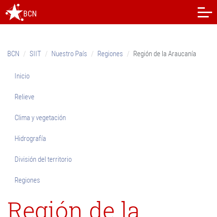
Skip
BCN
to
content.
|
Skip
BCN
SIIT
Nuestro País
Regiones
Región de la Araucanía
to
navigation
Inicio
Relieve
Clima y vegetación
Hidrografía
División del territorio
Regiones
Región de la