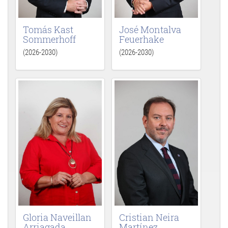
Tomás Kast
José Montalva
Sommerhoff
Feuerhake
(2026-2030)
(2026-2030)
Gloria Naveillan
Cristian Neira
Arriagada
Martínez