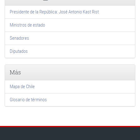
Presidente de la República: José Antonio Kast Rist
Ministros de estado
Senadores
Diputados
Más
Mapa de Chile
Glosario de términos