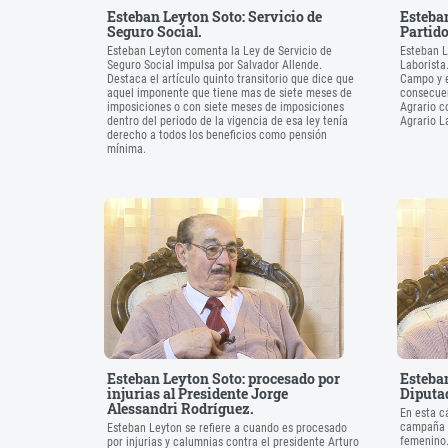
Esteban Leyton Soto: Servicio de
Esteban
Seguro Social.
Partido
Esteban Leyton comenta la Ley de Servicio de
Esteban Le
Seguro Social impulsa por Salvador Allende.
Laborista
Destaca el artículo quinto transitorio que dice que
Campo y e
aquel imponente que tiene mas de siete meses de
consecuen
imposiciones o con siete meses de imposiciones
Agrario c
dentro del periodo de la vigencia de esa ley tenía
Agrario L
derecho a todos los beneficios como pensión
mínima.
Esteban Leyton Soto: procesado por
Esteban
injurias al Presidente Jorge
Diputad
Alessandri Rodríguez.
En esta c
campaña p
Esteban Leyton se refiere a cuando es procesado
femenino
por injurias y calumnias contra el presidente Arturo