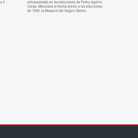
y 4
entusiasmado en las elecciones de Pedro Aguirre
Cerda. Menciona el hecho previo a las elecciones
de 1938: la Masacre del Seguro Obrero.