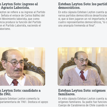
 Leyton Soto: ingreso al
Esteban Leyton Soto: los parti
 Agrario Laborista.
democráticos.
yton se refiere a su ingreso al Partido
En esta cápsula Esteban Leyton cuenta q
. Señala el enlace de Carlos Ibáñez del
varios partidos democráticos desarticula
l Movimiento laborista, que como
si, que si bien jugaron un rol importante, 
cia produce la función del Partido
cuatro representantes democráticos, "lo 
on el Partido Laborista, naciendo el
una anarquía tremenda al final".
aborismo.
 Leyton Soto: candidato a
Esteban Leyton Soto: orígenes
o 1961.
familiares.
ápsula Esteban Leyton comenta la
En esta cápsula Esteban Leyton cuenta s
arlamentaria de 1961. Destaca el apoyo
orígenes familiares. Su padre fue funcion
.
Cuerpo de Carabineros de Chile cuando r