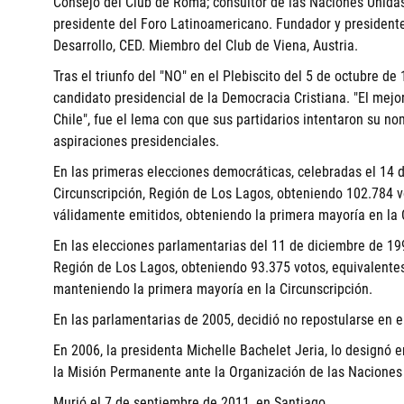
Consejo del Club de Roma; consultor de las Naciones Unidas
presidente del Foro Latinoamericano. Fundador y presidente 
Desarrollo, CED. Miembro del Club de Viena, Austria.
Tras el triunfo del "NO" en el Plebiscito del 5 de octubre d
candidato presidencial de la Democracia Cristiana. "El mej
Chile", fue el lema con que sus partidarios intentaron su n
aspiraciones presidenciales.
En las primeras elecciones democráticas, celebradas el 14 d
Circunscripción, Región de Los Lagos, obteniendo 102.784 vo
válidamente emitidos, obteniendo la primera mayoría en la 
En las elecciones parlamentarias del 11 de diciembre de 199
Región de Los Lagos, obteniendo 93.375 votos, equivalentes
manteniendo la primera mayoría en la Circunscripción.
En las parlamentarias de 2005, decidió no repostularse en e
En 2006, la presidenta Michelle Bachelet Jeria, lo designó 
la Misión Permanente ante la Organización de las Naciones U
Murió el 7 de septiembre de 2011, en Santiago.