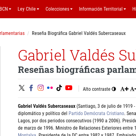
BCN
Ley Chile
Colecciones
Información Territorial
H
rlamentarias
Reseña Biográfica Gabriel Valdés Subercaseaux
Gabriel Valdés S
Reseñas biográficas parla
Alto contraste
Gabriel Valdés Subercaseaux
(Santiago, 3 de julio de 1919 
diplomático y político del
Partido Demócrata Cristiano
. Sena
Lagos, por dos periodos consecutivos (1990 a 2006). Presid
de marzo de 1996. Ministro de Relaciones Exteriores entre 
Montalva
. Presidente de la DC entre 1982 y 1987. Embajador