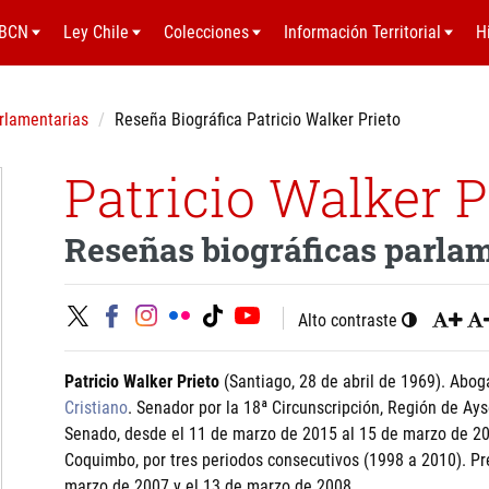
BCN
Ley Chile
Colecciones
Información Territorial
H
rlamentarias
Reseña Biográfica Patricio Walker Prieto
Patricio Walker P
Reseñas biográficas parla
Alto contraste
Patricio Walker Prieto
(Santiago, 28 de abril de 1969). Aboga
Cristiano
. Senador por la 18ª Circunscripción, Región de Ay
Senado, desde el 11 de marzo de 2015 al 15 de marzo de 201
Coquimbo, por tres periodos consecutivos (1998 a 2010). Pr
marzo de 2007 y el 13 de marzo de 2008.