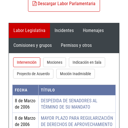
Descargar Labor Parlamentaria
Labor Legislativa
Incidentes
Homenajes
Comisiones y grupos
Permisos y otros
Intervención
Mociones
Indicación en Sala
Proyecto de Acuerdo
Moción Inadmisible
FECHA
TÍTULO
8 de Marzo
DESPEDIDA DE SENADORES AL
de 2006
TÉRMINO DE SU MANDATO
8 de Marzo
MAYOR PLAZO PARA REGULARIZACIÓN
de 2006
DE DERECHOS DE APROVECHAMIENTO