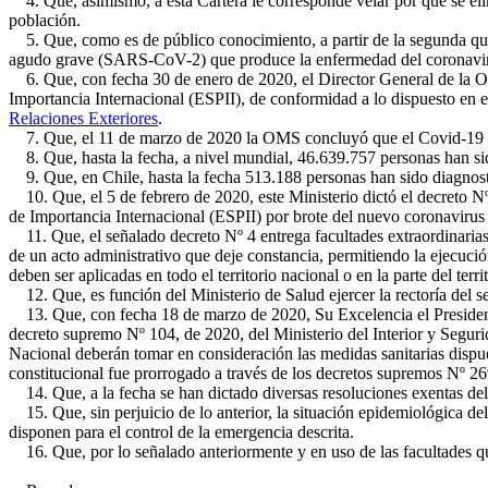
4. Que, asimismo, a esta Cartera le corresponde velar por que se elim
población.
5. Que, como es de público conocimiento, a partir de la segunda qui
agudo grave (SARS-CoV-2) que produce la enfermedad del coronavi
6. Que, con fecha 30 de enero de 2020, el Director General de la O
Importancia Internacional (ESPII), de conformidad a lo dispuesto en e
Relaciones Exteriores
.
7. Que, el 11 de marzo de 2020 la OMS concluyó que el Covid-19 
8. Que, hasta la fecha, a nivel mundial, 46.639.757 personas han si
9. Que, en Chile, hasta la fecha 513.188 personas han sido diagnosti
10. Que, el 5 de febrero de 2020, este Ministerio dictó el decreto Nº
de Importancia Internacional (ESPII) por brote del nuevo coronavir
11. Que, el señalado decreto Nº 4 entrega facultades extraordinarias a
de un acto administrativo que deje constancia, permitiendo la ejecuci
deben ser aplicadas en todo el territorio nacional o en la parte del terr
12. Que, es función del Ministerio de Salud ejercer la rectoría del se
13. Que, con fecha 18 de marzo de 2020, Su Excelencia el Presidente d
decreto supremo Nº 104, de 2020, del Ministerio del Interior y Segurida
Nacional deberán tomar en consideración las medidas sanitarias dispue
constitucional fue prorrogado a través de los decretos supremos Nº 26
14. Que, a la fecha se han dictado diversas resoluciones exentas del
15. Que, sin perjuicio de lo anterior, la situación epidemiológica del
disponen para el control de la emergencia descrita.
16. Que, por lo señalado anteriormente y en uso de las facultades qu