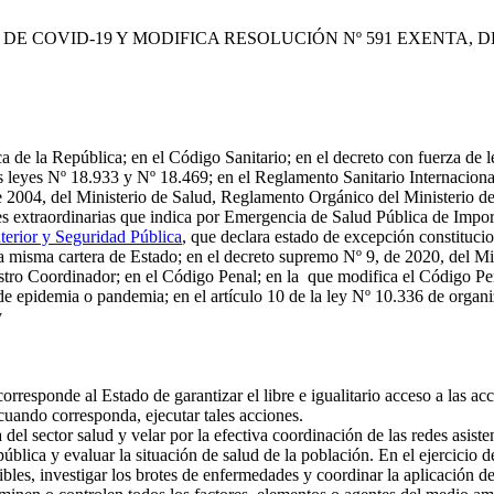
E COVID-19 Y MODIFICA RESOLUCIÓN Nº 591 EXENTA, DE
 de la República; en el Código Sanitario; en el decreto con fuerza de le
as leyes Nº 18.933 y Nº 18.469; en el Reglamento Sanitario Internacion
e 2004, del Ministerio de Salud, Reglamento Orgánico del Ministerio de
ades extraordinarias que indica por Emergencia de Salud Pública de Impo
terior y Seguridad Pública
, que declara estado de excepción constitucion
a misma cartera de Estado; en el decreto supremo Nº 9, de 2020, del M
stro Coordinador; en el Código Penal; en la que modifica el Código Pen
 de epidemia o pandemia; en el artículo 10 de la ley Nº 10.336 de organi
y
rresponde al Estado de garantizar el libre e igualitario acceso a las a
 cuando corresponda, ejecutar tales acciones.
del sector salud y velar por la efectiva coordinación de las redes asisten
ública y evaluar la situación de salud de la población. En el ejercicio 
bles, investigar los brotes de enfermedades y coordinar la aplicación d