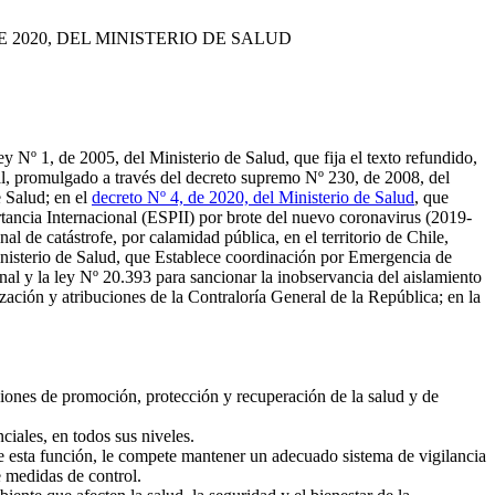
 2020, DEL MINISTERIO DE SALUD
y Nº 1, de 2005, del Ministerio de Salud, que fija el texto refundido,
al, promulgado a través del decreto supremo Nº 230, de 2008, del
 Salud; en el
decreto Nº 4, de 2020, del Ministerio de Salud
, que
rtancia Internacional (ESPII) por brote del nuevo coronavirus (2019-
al de catástrofe, por calamidad pública, en el territorio de Chile,
inisterio de Salud, que Establece coordinación por Emergencia de
al y la ley Nº 20.393 para sancionar la inobservancia del aislamiento
zación y atribuciones de la Contraloría General de la República; en la
cciones de promoción, protección y recuperación de la salud y de
ciales, en todos sus niveles.
de esta función, le compete mantener un adecuado sistema de vigilancia
e medidas de control.