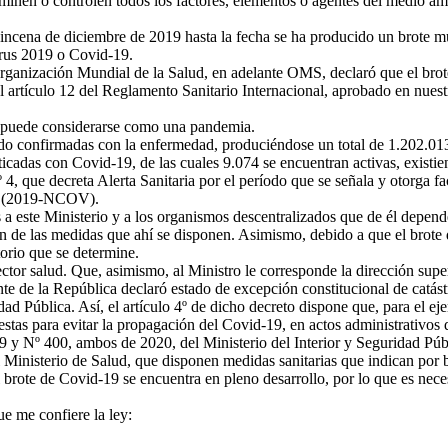
inen o controlen todos los factores, elementos o agentes del medio ambie
ncena de diciembre de 2019 hasta la fecha se ha producido un brote mu
rus 2019 o Covid-19.
rganización Mundial de la Salud, en adelante OMS, declaró que el bro
l artículo 12 del Reglamento Sanitario Internacional, aprobado en nuest
puede considerarse como una pandemia.
do confirmadas con la enfermedad, produciéndose un total de 1.202.013
cadas con Covid-19, de las cuales 9.074 se encuentran activas, existie
 4, que decreta Alerta Sanitaria por el período que se señala y otorga 
us (2019-NCOV).
 este Ministerio y a los organismos descentralizados que de él dependen.
ón de las medidas que ahí se disponen. Asimismo, debido a que el brote 
itorio que se determine.
ctor salud. Que, asimismo, al Ministro le corresponde la dirección super
e la República declaró estado de excepción constitucional de catástrofe
d Pública. Así, el artículo 4º de dicho decreto dispone que, para el ejer
stas para evitar la propagación del Covid-19, en actos administrativos
9 y Nº 400, ambos de 2020, del Ministerio del Interior y Seguridad Púb
 Ministerio de Salud, que disponen medidas sanitarias que indican por 
 brote de Covid-19 se encuentra en pleno desarrollo, por lo que es necesa
e me confiere la ley: