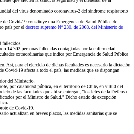
nte que afecten la salud, la seguridad y el bienestar de la
ndial del virus denominado coronavirus-2 del síndrome respiratorio
te de Covid-19 constituye una Emergencia de Salud Pública de
ro país por el
decreto supremo Nº 230, de 2008, del Ministerio de
 fallecidos.
ndo 14.302 personas fallecidas contagiadas por la enfermedad.
facultades extraordinarias que indica por Emergencia de Salud Pública
 Así, para el ejercicio de dichas facultades es necesario la dictación
de Covid-19 afecta a todo el país, las medidas que se dispongan
ior del Ministerio.
, por calamidad pública, en el territorio de Chile, en virtud del
cicio de las facultades que ahí se entregan, "los Jefes de la Defensa
 dictados por el Ministro de Salud." Dicho estado de excepción
lica.
brote de Covid-19.
rio actualizar, en breves plazos, las medidas sanitarias que se