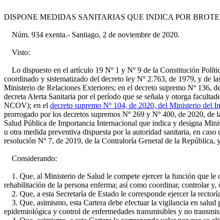
DISPONE MEDIDAS SANITARIAS QUE INDICA POR BROTE D
Núm. 934 exenta.- Santiago, 2 de noviembre de 2020.
Visto:
Lo dispuesto en el artículo 19 Nº 1 y Nº 9 de la Constitución Política
coordinado y sistematizado del decreto ley Nº 2.763, de 1979, y de l
Ministerio de Relaciones Exteriores; en el decreto supremo Nº 136, d
decreta Alerta Sanitaria por el período que se señala y otorga facult
NCOV); en el
decreto supremo Nº 104, de 2020, del Ministerio del In
prorrogado por los decretos supremos Nº 269 y Nº 400, de 2020, de l
Salud Pública de Importancia Internacional que indica y designa Mini
u otra medida preventiva dispuesta por la autoridad sanitaria, en caso
resolución Nº 7, de 2019, de la Contraloría General de la República, 
Considerando:
1. Que, al Ministerio de Salud le compete ejercer la función que le co
rehabilitación de la persona enferma; así como coordinar, controlar y,
2. Que, a esta Secretaría de Estado le corresponde ejercer la rectoría 
3. Que, asimismo, esta Cartera debe efectuar la vigilancia en salud p
epidemiológica y control de enfermedades transmisibles y no transmisi