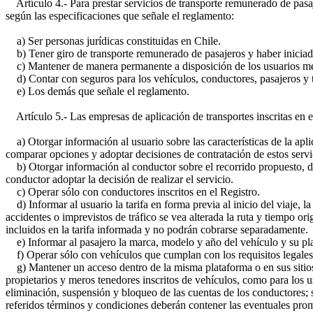
Artículo 4.- Para prestar servicios de transporte remunerado de pasaje
según las especificaciones que señale el reglamento:
a) Ser personas jurídicas constituidas en Chile.
b) Tener giro de transporte remunerado de pasajeros y haber iniciado
c) Mantener de manera permanente a disposición de los usuarios me
d) Contar con seguros para los vehículos, conductores, pasajeros y t
e) Los demás que señale el reglamento.
Artículo 5.- Las empresas de aplicación de transportes inscritas en el
a) Otorgar información al usuario sobre las características de la apli
comparar opciones y adoptar decisiones de contratación de estos serv
b) Otorgar información al conductor sobre el recorrido propuesto, desti
conductor adoptar la decisión de realizar el servicio.
c) Operar sólo con conductores inscritos en el Registro.
d) Informar al usuario la tarifa en forma previa al inicio del viaje, l
accidentes o imprevistos de tráfico se vea alterada la ruta y tiempo or
incluidos en la tarifa informada y no podrán cobrarse separadamente.
e) Informar al pasajero la marca, modelo y año del vehículo y su placa
f) Operar sólo con vehículos que cumplan con los requisitos legales y 
g) Mantener un acceso dentro de la misma plataforma o en sus sitios w
propietarios y meros tenedores inscritos de vehículos, como para los 
eliminación, suspensión y bloqueo de las cuentas de los conductores; 
referidos términos y condiciones deberán contener las eventuales pro