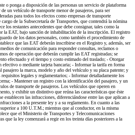
este o ponga a disposición de las personas un servicio de plataforma
r de un vehículo de transporte menor de pasajeros, para ser
ideradas para todos los efectos como empresas de transporte
de cargo de la Subsecretaría de Transportes, que contendrá la nómina
lece los restantes antecedentes que debe consignar, tales como la
r la EAT, bajo sanción de inhabilitación de la inscripción. El registro
esguardo de los datos personales, como también el procedimiento de
establece que las EAT deberán inscribirse en el Registro y, además, ser
ner medios de comunicación para responder consultas, reclamos o
ínimos de operación que deberán cumplir las EAT registradas; se
iento efectuado y el tiempo y costo estimado del traslado; - Otorgar
 efectivo o mediante tarjeta bancaria; - Informar la tarifa en forma
 al pasajero la marca, modelo y año del vehículo y su placa patente; y
 requisitos legales y reglamentarios; - Informar detalladamente los
forma; - Mantener un registro con la identificación del pasajero, y un
ulos de transporte de pasajeros. Los vehículos que operen en
nto, y exhibir un distintivo que reúna las características que éste
e establecen las infracciones, diferenciándose entre las que aplican a
nfracciones a la presente ley y a su reglamento. En cuanto a las
i superior a 100 U.T.M.; mientras que al conductor, en la misma
tablece que el Ministerio de Transportes y Telecomunicaciones
s que la ley comenzará a regir en los treinta días posteriores a la