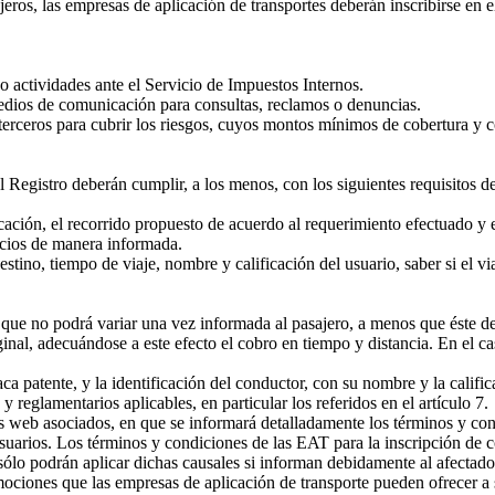
ros, las empresas de aplicación de transportes deberán inscribirse en e
 actividades ante el Servicio de Impuestos Internos.
dios de comunicación para consultas, reclamos o denuncias.
erceros para cubrir los riesgos, cuyos montos mínimos de cobertura y 
 Registro deberán cumplir, a los menos, con los siguientes requisitos d
cación, el recorrido propuesto de acuerdo al requerimiento efectuado y 
icios de manera informada.
no, tiempo de viaje, nombre y calificación del usuario, saber si el viaj
a que no podrá variar una vez informada al pasajero, a menos que éste de
iginal, adecuándose a este efecto el cobro en tiempo y distancia. En el c
 patente, y la identificación del conductor, con su nombre y la calific
reglamentarios aplicables, en particular los referidos en el artículo 7.
eb asociados, en que se informará detalladamente los términos y condic
usuarios. Los términos y condiciones de las EAT para la inscripción de 
sólo podrán aplicar dichas causales si informan debidamente al afectado
mociones que las empresas de aplicación de transporte pueden ofrecer 