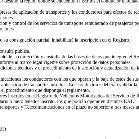
or destino la región donde se encuentran inscritos el conductor habilitad
esas de aplicación de transportes y los conductores para efectos de reci
ciones.
ión y control de los servicios de transporte remunerado de pasajeros pr
aciones.
 su consignación parcial, inhabilitará la inscripción en el Registro.
consulta pública.
e de la confección y custodia de las bases de datos que integren el Re
onforme al marco legal vigente sobre protección de datos personales.
iones técnicas y el procedimiento de inscripción y actualización de la 
aciones los conductores con los que operan y la baja de éstos de sus 
aplicación de transportes inscritas. Los conductores deberán validar la
n el procedimiento que disponga el reglamento.
es inscritos en el Registro de Vehículos Motorizados del Servicio de Re
tario o mero tenedor inscrito, los que podrán operar en distintas EAT.
ansportes y Telecomunicaciones en el plazo no superior a tres meses una
CIO