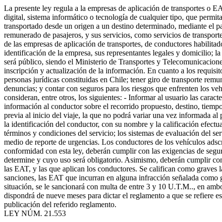
La presente ley regula a la empresas de aplicación de transportes o EA
digital, sistema informático o tecnología de cualquier tipo, que permi
transportado desde un origen a un destino determinado, mediante el pag
remunerado de pasajeros, y sus servicios, como servicios de transporte
de las empresas de aplicación de transportes, de conductores habilitado
identificación de la empresa, sus representantes legales y domicilio; l
será público, siendo el Ministerio de Transportes y Telecomunicacione
inscripción y actualización de la información. En cuanto a los requisit
personas jurídicas constituidas en Chile; tener giro de transporte rem
denuncias; y contar con seguros para los riesgos que enfrenten los ve
consideran, entre otros, los siguientes: - Informar al usuario las carac
información al conductor sobre el recorrido propuesto, destino, tiempo 
previa al inicio del viaje, la que no podrá variar una vez informada al
la identificación del conductor, con su nombre y la calificación efect
términos y condiciones del servicio; los sistemas de evaluación del serv
medio de reporte de urgencias. Los conductores de los vehículos adsc
conformidad con esta ley, deberán cumplir con las exigencias de seguri
determine y cuyo uso será obligatorio. Asimismo, deberán cumplir con l
las EAT, y las que aplican los conductores. Se califican como graves 
sanciones, las EAT que incurran en alguna infracción señalada como gr
situación, se le sancionará con multa de entre 3 y 10 U.T.M.., en amb
dispondrá de nueve meses para dictar el reglamento a que se refiere esta
publicación del referido reglamento.
LEY NÚM. 21.553