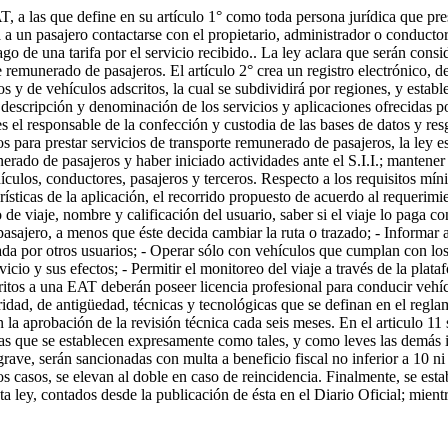
T, a las que define en su artículo 1° como toda persona jurídica que pr
ta a un pasajero contactarse con el propietario, administrador o conducto
o de una tarifa por el servicio recibido.. La ley aclara que serán cons
 remunerado de pasajeros. El artículo 2° crea un registro electrónico, 
s y de vehículos adscritos, la cual se subdividirá por regiones, y estab
a descripción y denominación de los servicios y aplicaciones ofrecidas po
s el responsable de la confección y custodia de las bases de datos y r
os para prestar servicios de transporte remunerado de pasajeros, la ley 
unerado de pasajeros y haber iniciado actividades ante el S.I.I.; mante
hículos, conductores, pasajeros y terceros. Respecto a los requisitos m
terísticas de la aplicación, el recorrido propuesto de acuerdo al requerim
de viaje, nombre y calificación del usuario, saber si el viaje lo paga con
 pasajero, a menos que éste decida cambiar la ruta o trazado; - Informar
uada por otros usuarios; - Operar sólo con vehículos que cumplan con los
icio y sus efectos; - Permitir el monitoreo del viaje a través de la plata
ritos a una EAT deberán poseer licencia profesional para conducir vehíc
dad, de antigüedad, técnicas y tecnológicas que se definan en el reglame
a aprobación de la revisión técnica cada seis meses. En el articulo 11 s
las que se establecen expresamente como tales, y como leves las demás i
ave, serán sancionadas con multa a beneficio fiscal no inferior a 10 n
os casos, se elevan al doble en caso de reincidencia. Finalmente, se es
 ley, contados desde la publicación de ésta en el Diario Oficial; mientra