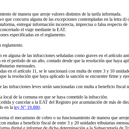
nto de manera que arroje valores distintos de la tarifa informada.
vo que concurra alguna de las excepciones contempladas en la letra d) de
taforma, entregar información incorrecta, imprecisa o falsa respecto de 
concertado el viaje mediante la EAT.
iones especificadas en el reglamento.
u reglamento.
n alguna de las infracciones señaladas como graves en el artículo anter
 en el período de un año, contado desde que la resolución que haya apli
ributarias mensuales.
 en el artículo 11, se le sancionará con multa de entre 3 y 10 unidades
e la resolución que haya aplicado la sanción se encuentre firme y ejecu
s infracciones leves serán sancionadas con multa a beneficio fiscal no 
a local de la comuna en que se haya cometido la infracción.
dida y cancelar a la EAT del Registro por acumulación de más de diez 
do en la
ley N° 19.880
.
rma el mecanismo de cobro o su funcionamiento de manera que arroje val
 con multas a beneficio fiscal de entre 3 y 20 unidades tributarias mens
aforma digital e informar de dicha determinación a la Subsecretaría de T