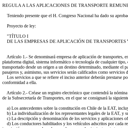
REGULA A LAS APLICACIONES DE TRANSPORTE REMUNER
Teniendo presente que el H. Congreso Nacional ha dado su aprobaci
Proyecto de ley:
"TÍTULO I
DE LAS EMPRESAS DE APLICACIÓN DE TRANSPORTES 
Artículo 1.- Se denominará empresa de aplicación de transportes, en 
plataforma digital, sistema informático o tecnología de cualquier tipo
transportado desde un origen a un destino determinado, mediante el pa
pasajeros y, asimismo, sus servicios serán calificados como servicios 
Los servicios a que se refiere el inciso anterior deberán prestarse por
conformidad a ella.
Artículo 2.- Créase un registro electrónico que contendrá la nómina d
de la Subsecretaría de Transportes, en el que se consignará la siguien
a) Los antecedentes sobre la constitución en Chile de la EAT, incluyen
b) La individualización de los representantes legales de la EAT, y s
c) La descripción y denominación de los servicios y aplicaciones ofre
d) Los conductores habilitados y los vehículos adscritos por cada reg