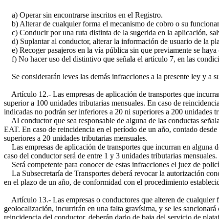
a) Operar sin encontrarse inscritos en el Registro.
b) Alterar de cualquier forma el mecanismo de cobro o su funcionamie
c) Conducir por una ruta distinta de la sugerida en la aplicación, sal
d) Suplantar al conductor, alterar la información de usuario de la pla
e) Recoger pasajeros en la vía pública sin que previamente se haya 
f) No hacer uso del distintivo que señala el artículo 7, en las condic
Se considerarán leves las demás infracciones a la presente ley y a s
Artículo 12.- Las empresas de aplicación de transportes que incurran e
superior a 100 unidades tributarias mensuales. En caso de reincidencia
indicadas no podrán ser inferiores a 20 ni superiores a 200 unidades t
Al conductor que sea responsable de alguna de las conductas señaladas
EAT. En caso de reincidencia en el período de un año, contado desde qu
superiores a 20 unidades tributarias mensuales.
Las empresas de aplicación de transportes que incurran en alguna de la
caso del conductor será de entre 1 y 3 unidades tributarias mensuales.
Será competente para conocer de estas infracciones el juez de policí
La Subsecretaría de Transportes deberá revocar la autorización conce
en el plazo de un año, de conformidad con el procedimiento estableci
Artículo 13.- Las empresas o conductores que alteren de cualquier fo
geolocalización, incurrirán en una falta gravísima, y se les sancionará
reincidencia del conductor, deberán darlo de baja del servicio de plat