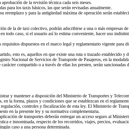
aprobación de la revisión técnica cada seis meses.
 para los taxis básicos, las que serán revisadas anualmente.
 su reemplazo y para la antigüedad máxima de operación serán estable
ón de la de taxi colectivo, podrán adscribirse a una o más empresas de
 en todo caso, si el usuario así lo estima conveniente, hacer uso indisti
requisitos dispuestos en el marco legal y reglamentario vigente para d
tido, esto es, aquellos en que existe una ruta o trazado establecido y d
Registro Nacional de Servicios de Transporte de Pasajeros, en la modalida
arácter compartido o a través de ellas los presten, serán sancionadas d
trar y mantener a disposición del Ministerio de Transportes y Telecomu
s, en la forma, plazos y condiciones que se establezcan en el reglament
n, regulación, controles y fiscalización de esta ley. El Ministerio de T
puesto en la presente ley y su normativa complementaria.
plicación de transportes deberán entregar un acceso seguro al Minister
tica e innominada, respecto de los recorridos, viajes, precios, evaluacio
ningún caso a una persona determinada.