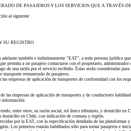
ADO DE PASAJEROS Y LOS SERVICIOS QUE A TRAVÉS DE
ón al siguiente
Y SU REGISTRO
adelante también e indistintamente "EAT", a toda persona jurídica que 
, que permita a un pasajero contactarse con el propietario, administrado
go de una tarifa por el servicio recibido. Éstas serán consideradas pa
de transporte remunerado de pasajeros.
 las empresas de aplicación de transportes de conformidad con los requis
e las empresas de aplicación de transportes y de conductores habilitado
te información:
do, entre otros, su razón social, rol único tributario, y domicilio en C
u domicilio en Chile, con indicación de comuna y región.
cidas por la EAT, con la especificación detallada de las plataformas y
ión. Los primeros estarán habilitados sólo para tomar pasajeros e inici