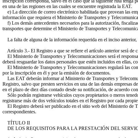
inscripción corresponda, salvo en el caso que la siguiente ruta tenga p
en una de las regiones en las cuales se encuentre registrada la EAT.
e) La dirección de correo electrónico habilitada que provean las empr
información que requiera el Ministerio de Transportes y Telecomunica
f) Los demás antecedentes necesarios para la autorización, fiscalizac
transportes que determine el Ministerio de Transportes y Telecomunic
La falta de alguna de la información requerida en el inciso anterior, o
Artículo 3.- El Registro a que se refiere el artículo anterior será de 
El Ministerio de Transportes y Telecomunicaciones será el responsabl
deberá resguardar los datos personales que estén incluidos en ellas, c
El Ministerio de Transportes y Telecomunicaciones regulará las condic
por la inscripción en él y por la emisión de documentos.
Las EAT deberán informar al Ministerio de Transportes y Telecomunic
Registro, salvo que presten servicios en una de las demás empresas de 
en el plazo de diez días contado desde su notificación, de acuerdo co
Sólo podrán registrarse vehículos cuyos propietarios o meros tenedor
registrarse más de dos vehículos totales en el Registro por cada propie
El Registro deberá ser publicado en el sitio web del Ministerio de Tr
correspondientes.
TÍTULO II
DE LOS REQUISITOS PARA LA PRESTACIÓN DEL SERVI