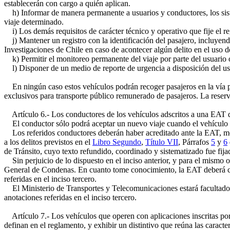
establecerán con cargo a quién aplican.
h) Informar de manera permanente a usuarios y conductores, los sistem
viaje determinado.
i) Los demás requisitos de carácter técnico y operativo que fije el r
j) Mantener un registro con la identificación del pasajero, incluyendo
Investigaciones de Chile en caso de acontecer algún delito en el uso de 
k) Permitir el monitoreo permanente del viaje por parte del usuario o
l) Disponer de un medio de reporte de urgencia a disposición del usu
En ningún caso estos vehículos podrán recoger pasajeros en la vía púb
exclusivos para transporte público remunerado de pasajeros. La reserva
Artículo 6.- Los conductores de los vehículos adscritos a una EAT deb
El conductor sólo podrá aceptar un nuevo viaje cuando el vehículo 
Los referidos conductores deberán haber acreditado ante la EAT, medi
a los delitos previstos en el
Libro Segundo
,
Título VII
, Párrafos
5
y
6
de Tránsito, cuyo texto refundido, coordinado y sistematizado fue fija
Sin perjuicio de lo dispuesto en el inciso anterior, y para el mismo o
General de Condenas. En cuanto tome conocimiento, la EAT deberá co
referidas en el inciso tercero.
El Ministerio de Transportes y Telecomunicaciones estará facultado 
anotaciones referidas en el inciso tercero.
Artículo 7.- Los vehículos que operen con aplicaciones inscritas por 
definan en el reglamento, y exhibir un distintivo que reúna las caracte