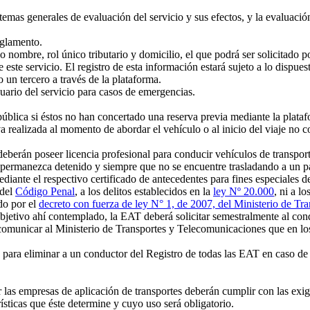
as generales de evaluación del servicio y sus efectos, y la evaluación
eglamento.
 nombre, rol único tributario y domicilio, el que podrá ser solicitado po
este servicio. El registro de esta información estará sujeto a lo dispues
 un tercero a través de la plataforma.
ario del servicio para casos de emergencias.
lica si éstos no han concertado una reserva previa mediante la platafo
 realizada al momento de abordar el vehículo o al inicio del viaje no co
erán poseer licencia profesional para conducir vehículos de transporte
permanezca detenido y siempre que no se encuentre trasladando a un pa
ante el respectivo certificado de antecedentes para fines especiales d
del
Código Penal
, a los delitos establecidos en la
ley Nº 20.000
, ni a lo
do por el
decreto con fuerza de ley N° 1, de 2007, del Ministerio de Tra
bjetivo ahí contemplado, la EAT deberá solicitar semestralmente al condu
municar al Ministerio de Transportes y Telecomunicaciones que en los
para eliminar a un conductor del Registro de todas las EAT en caso de
las empresas de aplicación de transportes deberán cumplir con las exig
rísticas que éste determine y cuyo uso será obligatorio.