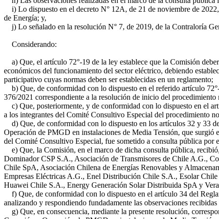
h) Las observaciones realizadas en el marco de la consulta pública in
i) Lo dispuesto en el decreto N° 12A, de 21 de noviembre de 2022, 
de Energía; y,
j) Lo señalado en la resolución N° 7, de 2019, de la Contraloría Gen
Considerando:
a) Que, el artículo 72°-19 de la ley establece que la Comisión deberá 
económicos del funcionamiento del sector eléctrico, debiendo establece
participativo cuyas normas deben ser establecidas en un reglamento;
b) Que, de conformidad con lo dispuesto en el referido artículo 72°
376/2021 correspondiente a la resolución de inicio del procedimien
c) Que, posteriormente, y de conformidad con lo dispuesto en el art
a los integrantes del Comité Consultivo Especial del procedimiento
d) Que, de conformidad con lo dispuesto en los artículos 32 y 33 d
Operación de PMGD en instalaciones de Media Tensión, que surgió en e
del Comité Consultivo Especial, fue sometido a consulta pública por el 
e) Que, la Comisión, en el marco de dicha consulta pública, recibió, 
Dominador CSP S.A., Asociación de Transmisores de Chile A.G., Com
Chile SpA, Asociación Chilena de Energías Renovables y Almacenami
Empresas Eléctricas A.G., Enel Distribución Chile S.A., Esolar Chi
Huawei Chile S.A., Energy Generación Solar Distribuida SpA y Ver
f) Que, de conformidad con lo dispuesto en el artículo 34 del Reglam
analizando y respondiendo fundadamente las observaciones recibidas 
g) Que, en consecuencia, mediante la presente resolución, correspon