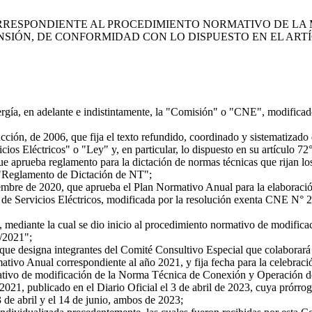
RESPONDIENTE AL PROCEDIMIENTO NORMATIVO DE LA 
IÓN, DE CONFORMIDAD CON LO DISPUESTO EN EL ARTÍCU
a, en adelante e indistintamente, la "Comisión" o "CNE", modificado p
n, de 2006, que fija el texto refundido, coordinado y sistematizado 
ios Eléctricos" o "Ley" y, en particular, lo dispuesto en su artículo 72
 aprueba reglamento para la dictación de normas técnicas que rijan los
l "Reglamento de Dictación de NT";
re de 2020, que aprueba el Plan Normativo Anual para la elaboración 
 de Servicios Eléctricos, modificada por la resolución exenta CNE N° 2
mediante la cual se dio inicio al procedimiento normativo de modif
/2021";
e designa integrantes del Comité Consultivo Especial que colaborará
ivo Anual correspondiente al año 2021, y fija fecha para la celebraci
rmativo de modificación de la Norma Técnica de Conexión y Operación 
1, publicado en el Diario Oficial el 3 de abril de 2023, cuya prórrog
 3 de abril y el 14 de junio, ambos de 2023;