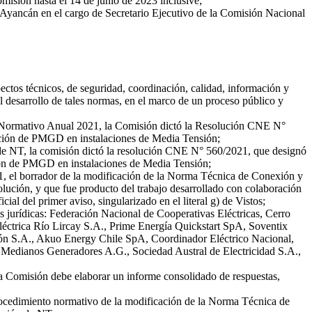
misión hasta el 14 de junio de 2023 inclusive;
Ayancán en el cargo de Secretario Ejecutivo de la Comisión Nacional
pectos técnicos, de seguridad, coordinación, calidad, información y
el desarrollo de tales normas, en el marco de un proceso público y
an Normativo Anual 2021, la Comisión dictó la Resolución CNE N°
ación de PMGD en instalaciones de Media Tensión;
 de NT, la comisión dictó la resolución CNE N° 560/2021, que designó
ión de PMGD en instalaciones de Media Tensión;
, el borrador de la modificación de la Norma Técnica de Conexión y
lución, y que fue producto del trabajo desarrollado con colaboración
al del primer aviso, singularizado en el literal g) de Vistos;
s jurídicas: Federación Nacional de Cooperativas Eléctricas, Cerro
ctrica Río Lircay S.A., Prime Energía Quickstart SpA, Soventix
ón S.A., Akuo Energy Chile SpA, Coordinador Eléctrico Nacional,
 Medianos Generadores A.G., Sociedad Austral de Electricidad S.A.,
la Comisión debe elaborar un informe consolidado de respuestas,
rocedimiento normativo de la modificación de la Norma Técnica de