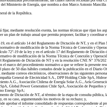
dividualizada precedentemente, las cuales fueron recibidas por esta Co
del Ministerio de Energía, que nombra a don Marco Antonio Mancilla 
eral de la República.
fijar, mediante resolución exenta, las normas técnicas que rijan los as
r un plan de trabajo anual que permita proponer, facilitar y coordinar 
-19, en el artículo 14 del Reglamento de Dictación de NT, y en el Pl
to normativo de modificación de la Norma Técnica de Conexión y Oper
ículo 72°-19 de la ley y en el artículo 17 del Reglamento de Dictación
 normativo de modificación de la Norma Técnica de Conexión y Operac
el Reglamento de Dictación de NT y en la resolución CNE N° 376/2021
l marco del procedimiento normativo a que se refiere la presente reso
plazo de 50 días hábiles contados desde la publicación en el Diario Ofici
mediante correos electrónicos, observaciones de las siguientes persona
pañía General de Electricidad S.A., DPP Holding Chile SpA, Hidroelé
ento A.G., Asociación Chilena de Energía Solar A.G., Aela Generaci
le SpA, Global Power Generation Chile SpA, Asociación de Pequeños y
ano Energy SpA;
ento de Dictación de NT, al término de la etapa de consulta pública, 
y, en su caso, argumentando los motivos de su rechazo; y,
de aprobar el informe consolidado de respuestas correspondiente al p