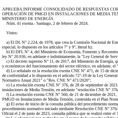
APRUEBA INFORME CONSOLIDADO DE RESPUESTAS COR
OPERACIÓN DE PMGD EN INSTALACIONES DE MEDIA TENS
MINISTERIO DE ENERGÍA
Núm. 41 exenta.- Santiago, 2 de febrero de 2024.
Vistos:
a) El DL N° 2.224, de 1978, que crea la Comisión Nacional de Energí
especial, lo dispuesto en los artículos 7° y 9°, literal h);
b) El DFL N° 4, del Ministerio de Economía, Fomento y Reconstrucció
ley N° 20.936, en adelante e indistintamente, la "Ley General de Servic
c) El decreto supremo N° 11, de 2017, del Ministerio de Energía, que
y económicos del funcionamiento del sector eléctrico, en adelante, e
d) Lo señalado en la resolución exenta CNE N° 471, de 15 de diciemb
de conformidad a lo dispuesto en el artículo 72°-19 de la Ley General
Normativo Anual 2021" o "Res. CNE N° 471/2020";
e) La resolución exenta CNE N° 376, de 28 de septiembre de 2021, 
instalaciones de Media Tensión, en adelante "resolución CNE N° 376
f) La resolución exenta CNE N° 560, de 21 de diciembre de 2021, qu
PMGD en Instalaciones de Media Tensión, contenida en el Plan Normat
g) El aviso de inicio de la consulta pública del procedimiento no
procedimiento normativo iniciado mediante Resolución CNE N° 376/202
Oficial el 2 de junio de 2023, consulta pública que se realizó entre el