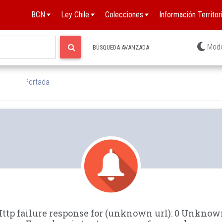
BCN
Ley Chile
Colecciones
Información Territori
Mod
BÚSQUEDA AVANZADA
Portada
ttp failure response for (unknown url): 0 Unkno