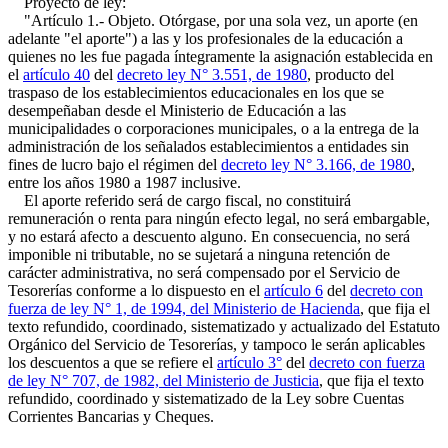
Proyecto de ley:
"Artículo 1.- Objeto. Otórgase, por una sola vez, un aporte (en
adelante "el aporte") a las y los profesionales de la educación a
quienes no les fue pagada íntegramente la asignación establecida en
el
artículo 40
del
decreto ley N° 3.551, de 1980
, producto del
traspaso de los establecimientos educacionales en los que se
desempeñaban desde el Ministerio de Educación a las
municipalidades o corporaciones municipales, o a la entrega de la
administración de los señalados establecimientos a entidades sin
fines de lucro bajo el régimen del
decreto ley N° 3.166, de 1980
,
entre los años 1980 a 1987 inclusive.
El aporte referido será de cargo fiscal, no constituirá
remuneración o renta para ningún efecto legal, no será embargable,
y no estará afecto a descuento alguno. En consecuencia, no será
imponible ni tributable, no se sujetará a ninguna retención de
carácter administrativa, no será compensado por el Servicio de
Tesorerías conforme a lo dispuesto en el
artículo 6
del
decreto con
fuerza de ley N° 1, de 1994, del Ministerio de Hacienda
, que fija el
texto refundido, coordinado, sistematizado y actualizado del Estatuto
Orgánico del Servicio de Tesorerías, y tampoco le serán aplicables
los descuentos a que se refiere el
artículo 3°
del
decreto con fuerza
de ley N° 707, de 1982, del Ministerio de Justicia
, que fija el texto
refundido, coordinado y sistematizado de la Ley sobre Cuentas
Corrientes Bancarias y Cheques.