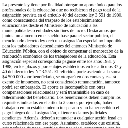
La presente ley tiene por finalidad otorgar un aporte único para los
profesionales de la educación que no recibieron el pago total de la
asignación prevista en el artículo 40 del decreto ley 3.551 de 1980,
como consecuencia del traspaso de los establecimientos
educacionales desde el Ministerio de Educación a las
municipalidades o entidades sin fines de lucro. Destacamos que
junto a un aumento en el sueldo base para el sector público, el
mencionado decreto ley creó una asignación especial no imponible
para los trabajadores dependientes del entonces Ministerio de
Educación Pública, con el objeto de compensar el menoscabo de la
retribución económica de los trabajadores de la educación. Esta
asignación especial correspondía pagarse entre los años 1981 y
1988, en los plazos y porcentajes establecidos en los artículos 37 y
40 del decreto ley N° 3.551. El referido aporte asciende a la suma
$4.500.000.-por beneficiario, se otorgará en dos cuotas y estará
exento de impuestos, no será considerado remuneración, tampoco
podrá ser embargado. El aporte es incompatible con otras
compensaciones relacionadas y será transmisible en caso de
fallecimiento del beneficiario. Los beneficiarios deben cumplir los
requisitos indicados en el artículo 2 como, por ejemplo, haber
trabajado en un establecimiento traspasado y no haber recibido el
pago íntegro de tal asignación, ni tener reclamos judiciales
pendientes. Además, deberán renunciar a cualquier acción legal en
curso relacionada con ese pago. Asimismo, establece que existirá,