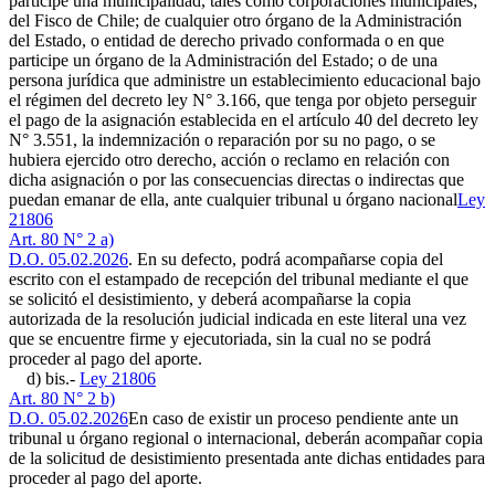
participe una municipalidad, tales como corporaciones municipales;
del Fisco de Chile; de cualquier otro órgano de la Administración
del Estado, o entidad de derecho privado conformada o en que
participe un órgano de la Administración del Estado; o de una
persona jurídica que administre un establecimiento educacional bajo
el régimen del decreto ley N° 3.166, que tenga por objeto perseguir
el pago de la asignación establecida en el artículo 40 del decreto ley
N° 3.551, la indemnización o reparación por su no pago, o se
hubiera ejercido otro derecho, acción o reclamo en relación con
dicha asignación o por las consecuencias directas o indirectas que
puedan emanar de ella, ante cualquier tribunal u órgano nacional
Ley
21806
Art. 80 N° 2 a)
D.O. 05.02.2026
. En su defecto, podrá acompañarse copia del
escrito con el estampado de recepción del tribunal mediante el que
se solicitó el desistimiento, y deberá acompañarse la copia
autorizada de la resolución judicial indicada en este literal una vez
que se encuentre firme y ejecutoriada, sin la cual no se podrá
proceder al pago del aporte.
d) bis.-
Ley 21806
Art. 80 N° 2 b)
D.O. 05.02.2026
En caso de existir un proceso pendiente ante un
tribunal u órgano regional o internacional, deberán acompañar copia
de la solicitud de desistimiento presentada ante dichas entidades para
proceder al pago del aporte.