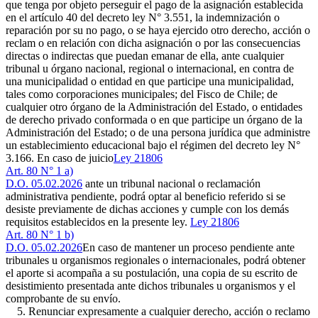
que tenga por objeto perseguir el pago de la asignación establecida
en el artículo 40 del decreto ley N° 3.551, la indemnización o
reparación por su no pago, o se haya ejercido otro derecho, acción o
reclam o en relación con dicha asignación o por las consecuencias
directas o indirectas que puedan emanar de ella, ante cualquier
tribunal u órgano nacional, regional o internacional, en contra de
una municipalidad o entidad en que participe una municipalidad,
tales como corporaciones municipales; del Fisco de Chile; de
cualquier otro órgano de la Administración del Estado, o entidades
de derecho privado conformada o en que participe un órgano de la
Administración del Estado; o de una persona jurídica que administre
un establecimiento educacional bajo el régimen del decreto ley N°
3.166. En caso de juicio
Ley 21806
Art. 80 N° 1 a)
D.O. 05.02.2026
ante un tribunal nacional o reclamación
administrativa pendiente, podrá optar al beneficio referido si se
desiste previamente de dichas acciones y cumple con los demás
requisitos establecidos en la presente ley.
Ley 21806
Art. 80 N° 1 b)
D.O. 05.02.2026
En caso de mantener un proceso pendiente ante
tribunales u organismos regionales o internacionales, podrá obtener
el aporte si acompaña a su postulación, una copia de su escrito de
desistimiento presentada ante dichos tribunales u organismos y el
comprobante de su envío.
5. Renunciar expresamente a cualquier derecho, acción o reclamo