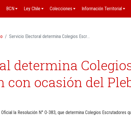
BCN
Ley Chile
Colecciones
Información Territorial
so
Servicio Electoral determina Colegios Escrutadores que funcionarán con ocasión del Plebiscito Constituyente
ral determina Colegio
 con ocasión del Pleb
o Oficial la Resolución N° O-383, que determina Colegios Escrutadores q