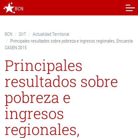
Skip
BCN
to
content.
|
Skip
BCN
SIIT
Actualidad Territorial
to
Principales resultados sobre pobreza e ingresos regionales, Encuesta
navigation
CASEN 2015
Principales
resultados sobre
pobreza e
ingresos
regionales,