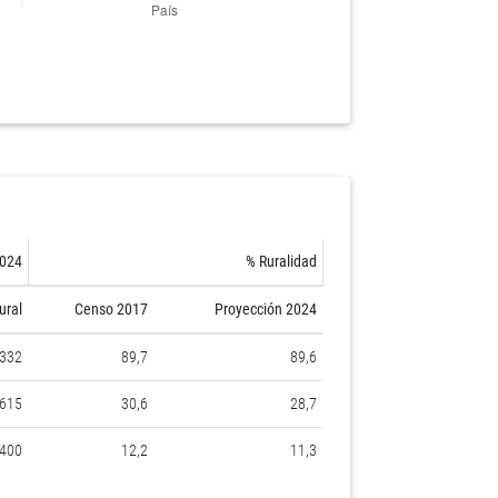
2024
% Ruralidad
ural
Censo 2017
Proyección 2024
.332
89,7
89,6
.615
30,6
28,7
.400
12,2
11,3