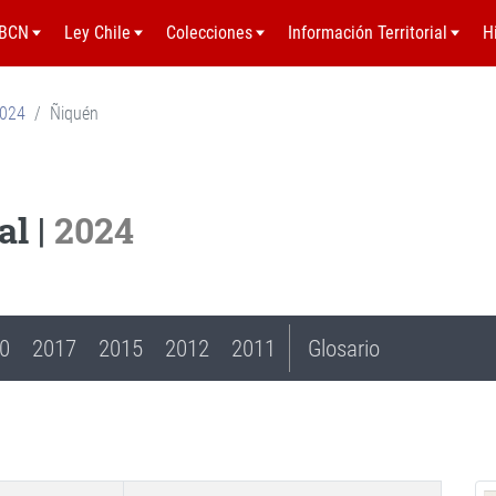
BCN
Ley Chile
Colecciones
Información Territorial
H
2024
Ñiquén
l |
2024
0
2017
2015
2012
2011
Glosario