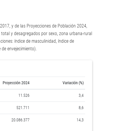
 2017, y de las Proyecciones de Población 2024,
, total y desagregados por sexo, zona urbana-rural
iones: índice de masculinidad, índice de
 de envejecimiento).
Proyección 2024
Variación (%)
11.526
3,4
521.711
8,6
20.086.377
14,3