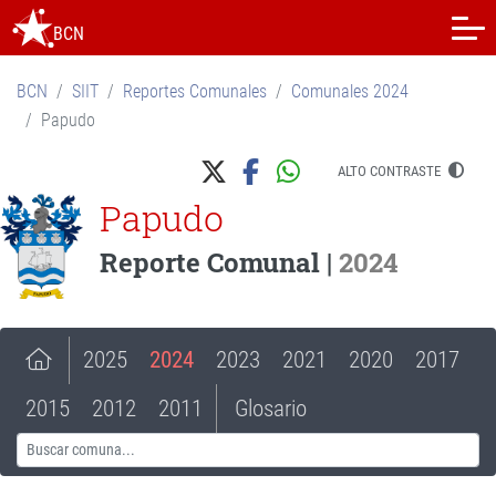
BCN
BCN
SIIT
Reportes Comunales
Comunales 2024
Papudo
ALTO CONTRASTE
Papudo
Reporte Comunal |
2024
2025
2024
2023
2021
2020
2017
2015
2012
2011
Glosario