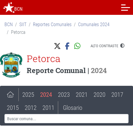
BCN
BCN
SIIT
Reportes Comunales
Comunales 2024
Petorca
ALTO CONTRASTE
Petorca
Reporte Comunal |
2024
2025
2024
2023
2021
2020
2017
2015
2012
2011
Glosario