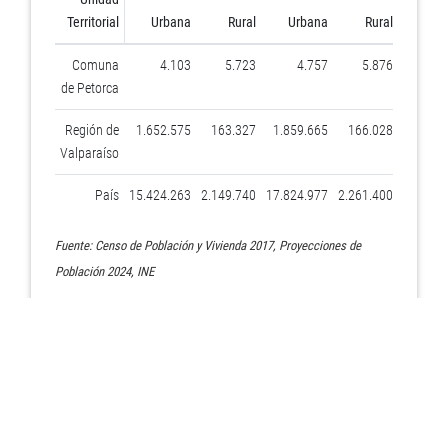
Territorial
Urbana
Rural
Urbana
Rural
2017
Comuna
4.103
5.723
4.757
5.876
58,2
de Petorca
Región de
1.652.575
163.327
1.859.665
166.028
9,0
Valparaíso
País
15.424.263
2.149.740
17.824.977
2.261.400
12,2
Fuente: Censo de Población y Vivienda 2017, Proyecciones de
Población 2024, INE