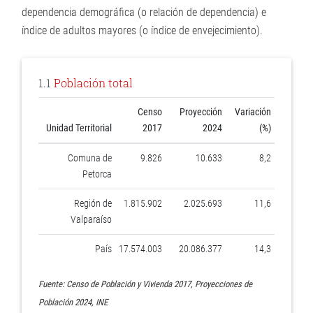
dependencia demográfica (o relación de dependencia) e
índice de adultos mayores (o índice de envejecimiento).
1.1
Población total
Censo
Proyección
Variación
Unidad Territorial
2017
2024
(%)
Comuna de
9.826
10.633
8,2
Petorca
Región de
1.815.902
2.025.693
11,6
Valparaíso
País
17.574.003
20.086.377
14,3
Fuente: Censo de Población y Vivienda 2017, Proyecciones de
Población 2024, INE