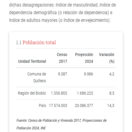
dichas desagregaciones: índice de masculinidad, índice de
dependencia demográfica (o relación de dependencia) e
índice de adultos mayores (o índice de envejecimiento).
1.1
Población total
Censo
Proyección
Variación
Unidad Territorial
2017
2024
(%)
Comuna de
9.587
9.986
4,2
Quilleco
Región del Biobío
1.556.805
1.686.225
8,3
País
17.574.003
20.086.377
14,3
Fuente: Censo de Población y Vivienda 2017, Proyecciones de
Población 2024, INE