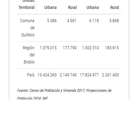
Unidad
Censo
P
Territorial
Urbana
Rural
Urbana
Rural
2017
Comuna
5.586
4.001
6.118
3.868
41,7
de
Quilleco
Región
1.379.015
177.790
1.502.310
183.915
11,4
del
Biobío
País
15.424.263
2.149.740
17.824.977
2.261.400
12,2
Fuente: Censo de Población y Vivienda 2017, Proyecciones de
Población 2024, INE