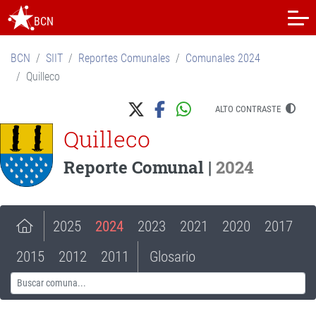
BCN
BCN
SIIT
Reportes Comunales
Comunales 2024
Quilleco
ALTO CONTRASTE
Quilleco
Reporte Comunal |
2024
2025
2024
2023
2021
2020
2017
2015
2012
2011
Glosario