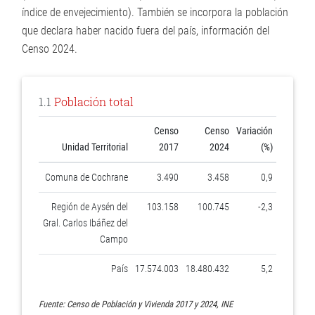
índice de envejecimiento). También se incorpora la población
que declara haber nacido fuera del país, información del
Censo 2024.
1.1
Población total
Censo
Censo
Variación
Unidad Territorial
2017
2024
(%)
Comuna de Cochrane
3.490
3.458
0,9
Región de Aysén del
103.158
100.745
-2,3
Gral. Carlos Ibáñez del
Campo
País
17.574.003
18.480.432
5,2
Fuente: Censo de Población y Vivienda 2017 y 2024, INE