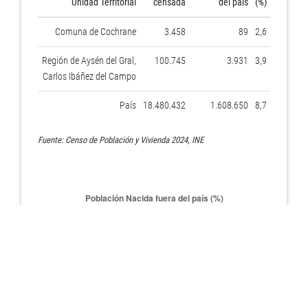
Unidad Territorial
censada
del país
(%)
Comuna de Cochrane
3.458
89
2,6
Región de Aysén del Gral,
100.745
3.931
3,9
Carlos Ibáñez del Campo
País
18.480.432
1.608.650
8,7
Fuente: Censo de Población y Vivienda 2024, INE