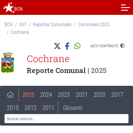
BCN
BCN
SIIT
Reportes Comunales
Comunales 2025
Cochrane
ALTO CONTRASTE
Cochrane
Reporte Comunal |
2025
2025
2024
2023
2021
2020
2017
2015
2012
2011
Glosario