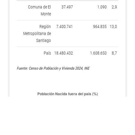
Comuna de El
37.497
1.090
2,9
Monte
Región
7.400.741
964.835
13,0
Metropolitana de
Santiago
País
18.480.432
1.608.650
8,7
Fuente: Censo de Población y Vivienda 2024, INE