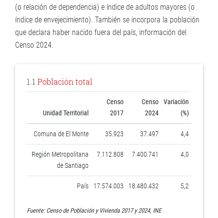
(o relación de dependencia) e índice de adultos mayores (o
índice de envejecimiento). También se incorpora la población
que declara haber nacido fuera del país, información del
Censo 2024.
1.1
Población total
Censo
Censo
Variación
Unidad Territorial
2017
2024
(%)
Comuna de El Monte
35.923
37.497
4,4
Región Metropolitana
7.112.808
7.400.741
4,0
de Santiago
País
17.574.003
18.480.432
5,2
Fuente: Censo de Población y Vivienda 2017 y 2024, INE