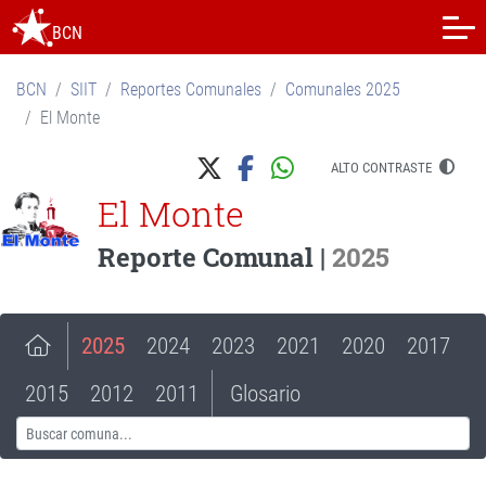
BCN
BCN
SIIT
Reportes Comunales
Comunales 2025
El Monte
ALTO CONTRASTE
El Monte
Reporte Comunal |
2025
2025
2024
2023
2021
2020
2017
2015
2012
2011
Glosario