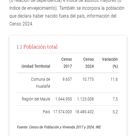
(o relación de dependencia) e índice de adultos mayores (o
índice de envejecimiento). También se incorpora la población
que declara haber nacido fuera del país, información del
Censo 2024.
1.1
Población total
Censo
Censo
Variación
Unidad Territorial
2017
2024
(%)
Comuna de
9.657
10.775
11,6
Hualañé
Región del Maule
1.044.950
1.123.008
7,5
País
17.574.003
18.480.432
5,2
Fuente: Censo de Población y Vivienda 2017 y 2024, INE