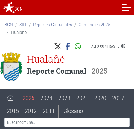
BCN
BCN
SIIT
Reportes Comunales
Comunales 2025
Hualañé
ALTO CONTRASTE
Hualañé
Reporte Comunal |
2025
2025
2024
2023
2021
2020
2017
2015
2012
2011
Glosario