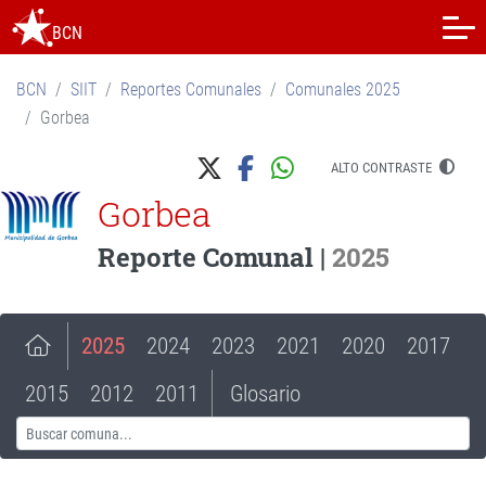
BCN
BCN
SIIT
Reportes Comunales
Comunales 2025
Gorbea
ALTO CONTRASTE
Gorbea
Reporte Comunal |
2025
2025
2024
2023
2021
2020
2017
2015
2012
2011
Glosario