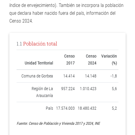
índice de envejecimiento). También se incorpora la población
que declara haber nacido fuera del país, información del
Censo 2024.
1.1
Población total
Censo
Censo
Variación
Unidad Territorial
2017
2024
(%)
Comuna de Gorbea
14.414
14.148
-1,8
Región de La
957.224
1.010.423
5,6
Araucanía
País
17.574.003
18.480.432
5,2
Fuente: Censo de Población y Vivienda 2017 y 2024, INE