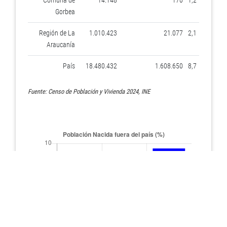
Comuna de
14.148
170
1,2
Gorbea
Región de La
1.010.423
21.077
2,1
Araucanía
País
18.480.432
1.608.650
8,7
Fuente: Censo de Población y Vivienda 2024, INE