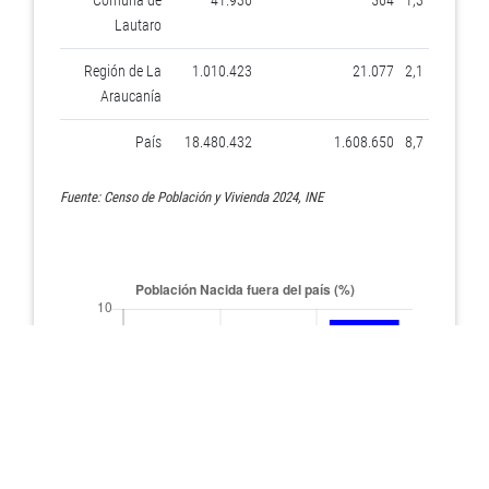
Comuna de
41.936
564
1,3
Lautaro
Región de La
1.010.423
21.077
2,1
Araucanía
País
18.480.432
1.608.650
8,7
Fuente: Censo de Población y Vivienda 2024, INE