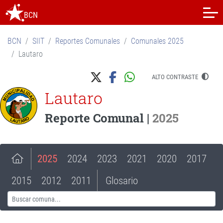
BCN
BCN
SIIT
Reportes Comunales
Comunales 2025
Lautaro
ALTO CONTRASTE
Lautaro
Reporte Comunal |
2025
2025
2024
2023
2021
2020
2017
2015
2012
2011
Glosario