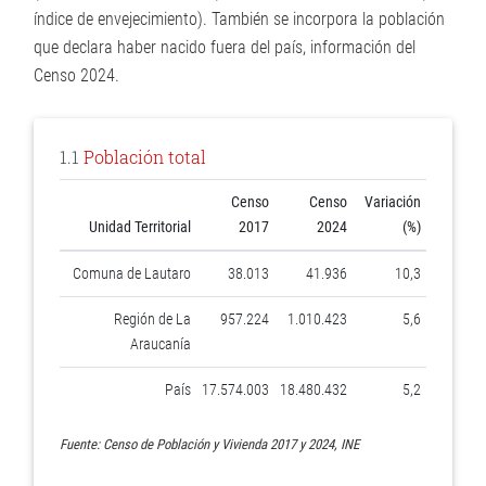
índice de envejecimiento). También se incorpora la población
que declara haber nacido fuera del país, información del
Censo 2024.
1.1
Población total
Censo
Censo
Variación
Unidad Territorial
2017
2024
(%)
Comuna de Lautaro
38.013
41.936
10,3
Región de La
957.224
1.010.423
5,6
Araucanía
País
17.574.003
18.480.432
5,2
Fuente: Censo de Población y Vivienda 2017 y 2024, INE