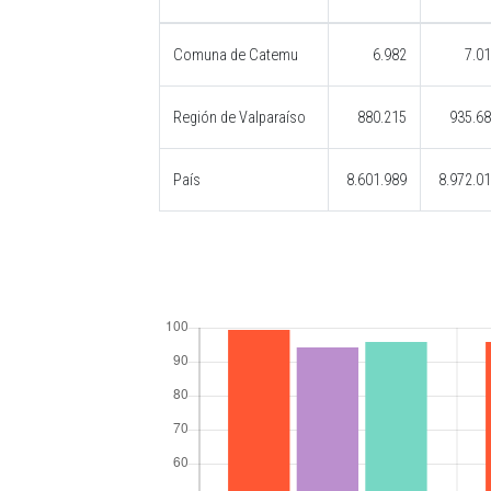
Comuna de Catemu
6.982
7.0
Región de Valparaíso
880.215
935.6
País
8.601.989
8.972.0