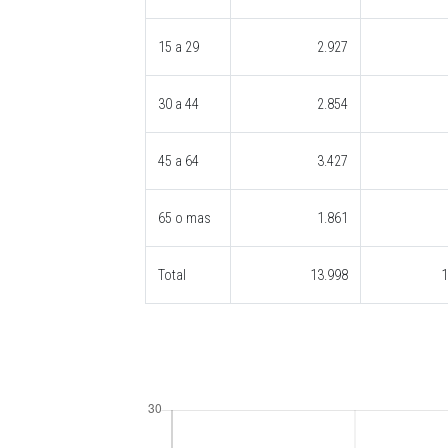
15 a 29
2.927
30 a 44
2.854
45 a 64
3.427
65 o mas
1.861
Total
13.998
1