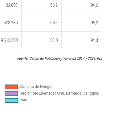
32.695
96,2
94,6
503.280
98,5
96,2
9.513.399
95,9
94,3
Fuente: Censo de Población y Vivienda 2017 y 2024, INE