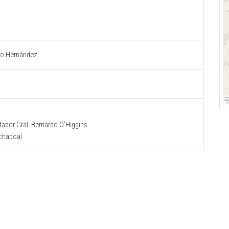
rio Hernández
tador Gral. Bernardo O'Higgins
achapoal