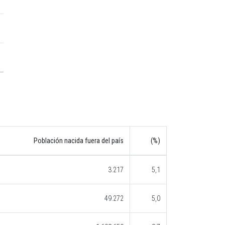
Población nacida fuera del país
(%)
3.217
5,1
49.272
5,0