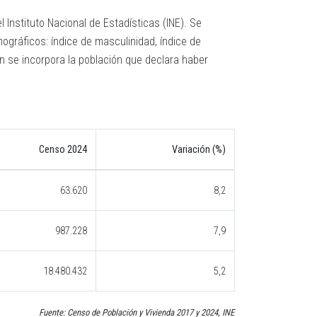
Instituto Nacional de Estadísticas (INE). Se
gráficos: índice de masculinidad, índice de
n se incorpora la población que declara haber
Censo 2024
Variación (%)
63.620
8,2
987.228
7,9
18.480.432
5,2
Fuente: Censo de Población y Vivienda 2017 y 2024, INE