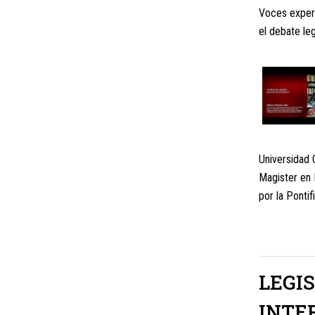
Voces expert
el debate leg
Universidad 
Magister en 
por la Pontif
LEGI
INTE