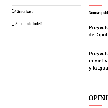
Suscríbase
Normas publi
Sobre este boletín
Proyect
de Dipu
Proyect
iniciati
y la igu
OPIN