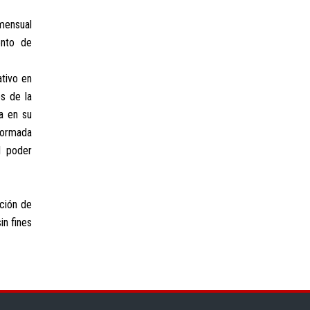
mensual
ento de
ativo en
s de la
a en su
nformada
l poder
ación de
in fines