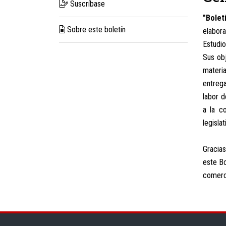
Suscríbase
"Bolet
Sobre este boletín
elabor
Estudio
Sus obj
materi
entreg
labor d
a la c
legisla
Gracias
este Bo
comerci